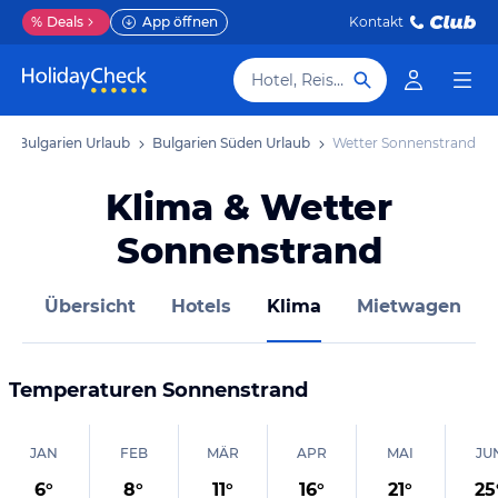
%
Deals
App öffnen
Kontakt
Hotel, Reiseziel
Bulgarien Urlaub
Bulgarien Süden Urlaub
Wetter Sonnenstrand
Klima & Wetter
Sonnenstrand
Übersicht
Hotels
Klima
Mietwagen
Temperaturen
Sonnenstrand
JAN
FEB
MÄR
APR
MAI
JU
6
°
8
°
11
°
16
°
21
°
25