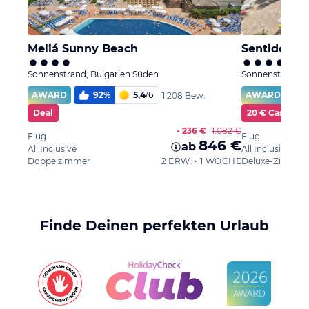
Meliá Sunny Beach
Sentido Ne
Sonnenstrand, Bulgarien Süden
Sonnenstrand, 
AWARD
92
%
5,4
/
6
AWARD
1.208 Bew.
Deal
20 € Cashbac
- 236 €
1.082 €
Flug
Flug
846 €
ab
All Inclusive
All Inclusive
Doppelzimmer
2 ERW. • 1 WOCHE
Finde Deinen perfekten Urlaub