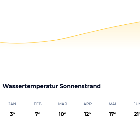
Wassertemperatur
Sonnenstrand
JAN
FEB
MÄR
APR
MAI
JU
3
°
7
°
10
°
12
°
17
°
21