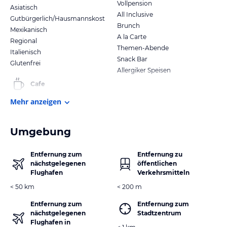
Vollpension
Asiatisch
All Inclusive
Gutbürgerlich/Hausmannskost
Brunch
Mexikanisch
A la Carte
Regional
Themen-Abende
Italienisch
Snack Bar
Glutenfrei
Allergiker Speisen
Cafe
Mehr anzeigen
Umgebung
Entfernung zum
Entfernung zu
nächstgelegenen
öffentlichen
Flughafen
Verkehrsmitteln
< 50 km
< 200 m
Entfernung zum
Entfernung zum
nächstgelegenen
Stadtzentrum
Flughafen in