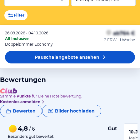
Filter
ab
764 €
26.09.2026 - 04.10.2026
All Inclusive
2 ERW • 1 Woche
Doppelzimmer Economy
Pauschalangebote
ansehen
Bewertungen
Sammle
Punkte
für Deine Hotelbewertung.
Kostenlos anmelden
Bewerten
Bilder hochladen
4,8
Gut
/ 6
10.J
Besonders gut bewertet:
Mein 