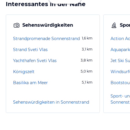
Interessantes in der Nähe
Sehenswürdigkeiten
Spor
Strandpromenade Sonnenstrand
1,6
km
Action A
Strand Sveti Vlas
3,1
km
Aquapark
Yachthafen Sveti Vlas
3,8
km
Jet Ski 
Königszelt
5,0
km
Windsurf
Basilika am Meer
5,1
km
Bootstou
Sport- un
Sehenswürdigkeiten in Sonnenstrand
Sonnenst