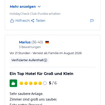
Zuerst möchte ich ausdrücklich die positiven Seiten
Mehr anzeigen
erwähnen. Das Essen ist sehr gut und
abwechslungsreich. Besonders praktisch für Familien
HolidayCheck Club-Punkte erhalten
ist, dass sich die Kinder beinahe rund um die Uhr
Hilfreich
Teilen
etwas zu essen oder verschiedene Snacks holen
können. Auch die Lage des Hotels und die gesamte
Hotelanlage gefallen uns sehr gut.
Marius
(
36-40
)
3
Bewertungen
Besonders schön finden wir auch die Umgebung…
Vor 21 Stunden • Verreist als Familie im August 2026
Verifizierter Aufenthalt
Ein Top Hotel für Groß und Klein
5
/ 6
Sehr saubere Anlage.
Zimmer sind groß uns sauber.
Sehr nettes Personal.