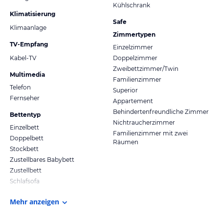
Kühlschrank
Klimatisierung
Safe
Klimaanlage
Zimmertypen
TV-Empfang
Einzelzimmer
Kabel-TV
Doppelzimmer
Zweibettzimmer/Twin
Multimedia
Familienzimmer
Telefon
Superior
Fernseher
Appartement
Behindertenfreundliche Zimmer
Bettentyp
Nichtraucherzimmer
Einzelbett
Familienzimmer mit zwei
Doppelbett
Räumen
Stockbett
Zustellbares Babybett
Zustellbett
Schlafsofa
Mehr anzeigen