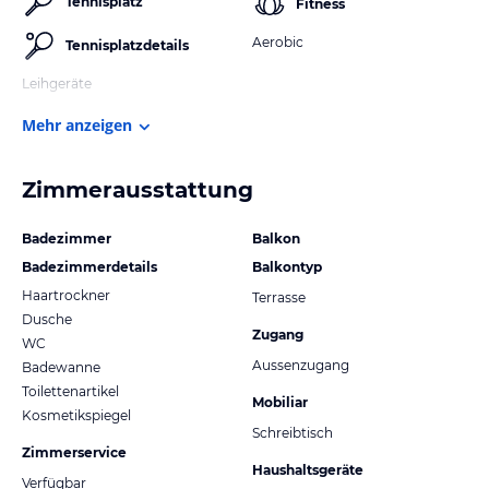
Tennisplatz
Fitness
Aerobic
Tennisplatzdetails
Leihgeräte
Mehr anzeigen
Zimmerausstattung
Badezimmer
Balkon
Badezimmerdetails
Balkontyp
Haartrockner
Terrasse
Dusche
Zugang
WC
Aussenzugang
Badewanne
Toilettenartikel
Mobiliar
Kosmetikspiegel
Schreibtisch
Zimmerservice
Haushaltsgeräte
Verfügbar