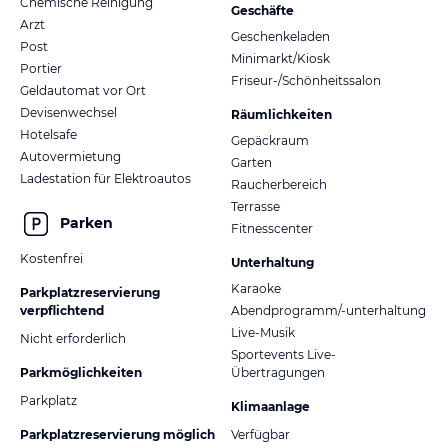
Chemische Reinigung
Geschäfte
Arzt
Geschenkeladen
Post
Minimarkt/Kiosk
Portier
Friseur-/Schönheitssalon
Geldautomat vor Ort
Devisenwechsel
Räumlichkeiten
Hotelsafe
Gepäckraum
Autovermietung
Garten
Ladestation für Elektroautos
Raucherbereich
Terrasse
Parken
Fitnesscenter
Kostenfrei
Unterhaltung
Karaoke
Parkplatzreservierung
verpflichtend
Abendprogramm/-unterhaltung
Live-Musik
Nicht erforderlich
Sportevents Live-
Parkmöglichkeiten
Übertragungen
Parkplatz
Klimaanlage
Parkplatzreservierung möglich
Verfügbar