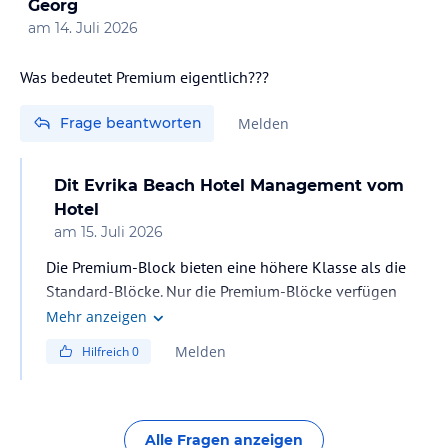
Georg
am
14. Juli 2026
Was bedeutet Premium eigentlich???
Frage beantworten
Melden
Dit Evrika Beach Hotel Management
vom
Hotel
am
15. Juli 2026
Die Premium-Block bieten eine höhere Klasse als die
Standard-Blöcke. Nur die Premium-Blöcke verfügen
über Unterkünfte mit Meerblick. Jede Premium-
Mehr anzeigen
Unterkunft ist mit einer eigenen Kaffeemaschine und
Melden
Hilfreich
0
einem Wasserkocher ausgestattet. Exklusiver Zugang
zum Premium-Restaurant und zum Premium-Pool.
Alle Fragen anzeigen