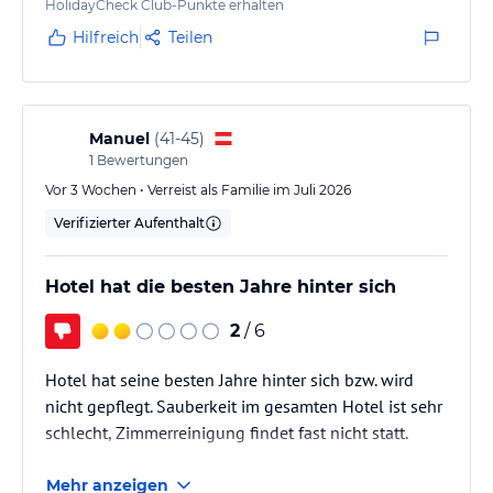
HolidayCheck Club-Punkte erhalten
Hilfreich
Teilen
Hinweis:
Allgemeine und unverbindliche
Hoteliers-/Veranstalter-/Kataloginformationen. Alle Angaben
ohne Gewähr und ohne Prüfung durch HolidayCheck. Bitte
lies vor der Buchung die verbindlichen
Angebotsdetails
des
Manuel
(
41-45
)
jeweiligen Veranstalters.
1
Bewertungen
Vor 3 Wochen • Verreist als Familie im Juli 2026
Verifizierter Aufenthalt
Hotel hat die besten Jahre hinter sich
2
/ 6
Hotel hat seine besten Jahre hinter sich bzw. wird
nicht gepflegt. Sauberkeit im gesamten Hotel ist sehr
schlecht, Zimmerreinigung findet fast nicht statt.
Mehr anzeigen