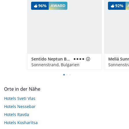
96%
92%
AWARD
Sentido Neptun Beach
Meliá Sun
Sonnenstrand, Bulgarien
Sonnenstr
Orte in der Nähe
Hotels
Sveti Vlas
Hotels
Nessebar
Hotels
Ravda
Hotels
Kosharitsa