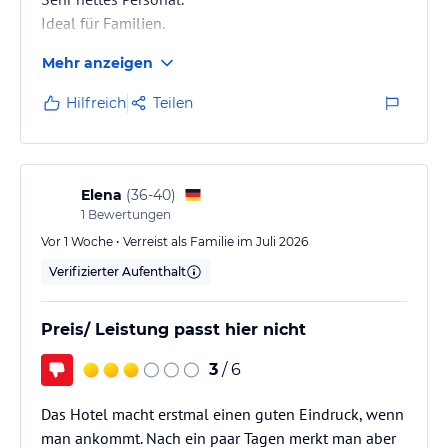
Ideal für Familien.
Einfach nur zu empfehlen.
Mehr anzeigen
Preis Leistung einfach top.
Hilfreich
Teilen
Elena
(
36-40
)
1
Bewertungen
Vor 1 Woche • Verreist als Familie im Juli 2026
Verifizierter Aufenthalt
Preis/ Leistung passt hier nicht
3
/ 6
Das Hotel macht erstmal einen guten Eindruck, wenn
man ankommt. Nach ein paar Tagen merkt man aber