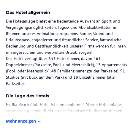
Das Hotel allgemein
Die Hotelanlage bietet eine bedeutende Auswahl an Sport und
Vergnügungsmöglichkeiten, Tages- und Abendsaktivitäten im
Rhamen unseres Animationsprogramms. Sonne, Strand und
Urlaubsspass, engagierter und freundlicher Service, fantastische
Bedienung und Gastfreundlichkeit unserer Firma werden für Ihren
unvergesslichen und wertvollen Urlaub sorgen!
Das Hotel verfügt über 633 Hotelzimmer, davon 461
Doppelzimmer (Parkseite, Pool- und Meeresblick), 15 Appartements
(Pool- oder Meeresblick), 48 Familienzimmer (zu der Parkseite), 91
Studios (mit Blick auf dem Park) und 18 Einzelnzimmer (alle
Parkseite).
Die Lage des Hotels
Evrika Beach Club Hotel ist eine moderne 4 Sterne Hotelanlage,
strategisch gelegen direkt an der Strandseite in dem nördlichen
Teil Sonnenstrands - Bulgarien, auf einer Fläche vom 54 000 m2.
Mehr anzeigen
Zimmer / Unterbringung im Hotel