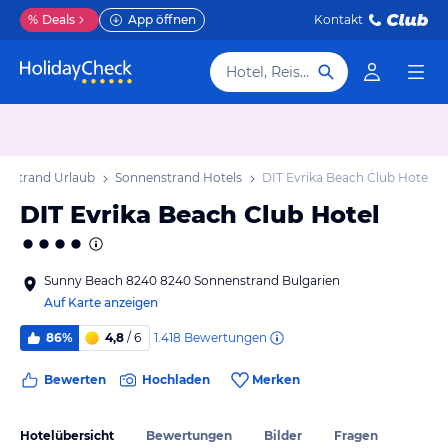
%
Deals
App öffnen
Kontakt
Hotel, Reiseziel
nstrand Urlaub
Sonnenstrand Hotels
DIT Evrika Beach Club Hotel
DIT Evrika Beach Club Hotel
Sunny Beach 8240 8240 Sonnenstrand Bulgarien
Auf Karte anzeigen
1.418
Bewertungen
86%
4,8
/ 6
Bewerten
Hochladen
Merken
Hotelübersicht
Bewertungen
Bilder
Fragen