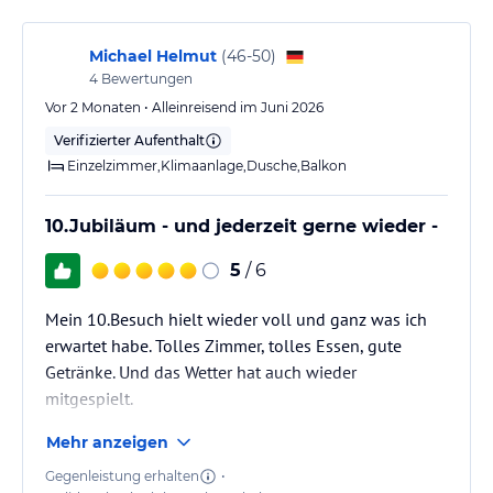
– für Erwachsene und für Kinder.
Der Evrika Beach Club Hotel bietet den Gästen einen
Michael Helmut
(
46-50
)
multifunktionalen Sportplatz, bestehend aus zwei Tennisplätze mit
4
Bewertungen
hochwertigem Strasenbelag, sowie auch einen Fussballplatz.
Vor 2 Monaten • Alleinreisend im Juni 2026
Neben dem Kinderspielplatz, in der Mitte des Komplexes, im
Verifizierter Aufenthalt
Grünen sind zwei Bocciaplätze gegründet. Vor dem Hotel, direkt
am Strand steht einen Volleyballplatz zur Verfügung. Die Sportfan
Einzelzimmer,Klimaanlage,Dusche,Balkon
erwartet ein professionell eingerichteter Fitnessraum und eine
Sauna.
10.Jubiläum - und jederzeit gerne wieder -
Sonstige Einrichtungen und Services
5
/ 6
24 Stunden Empfang
Mein 10.Besuch hielt wieder voll und ganz was ich
Wechselstube
erwartet habe. Tolles Zimmer, tolles Essen, gute
24 Stunden medizinischer Bereich
Getränke. Und das Wetter hat auch wieder
Wasch- und Bügel Service
mitgespielt.
Internet-Club
Wi-Fi
Mehr anzeigen
Reiseveranstalter Zentrum
Andenkenladen
Gegenleistung erhalten
•