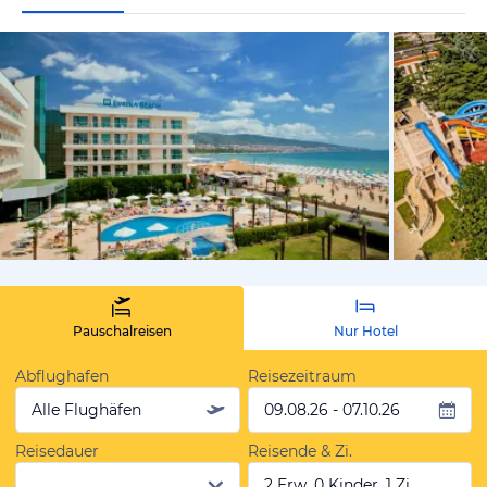
vom Hotelie
Pauschalreisen
Nur Hotel
Abflughafen
Reisezeitraum
Alle Flughäfen
09.08.26 - 07.10.26
Reisedauer
Reisende & Zi.
2 Erw, 0 Kinder, 1 Zi.