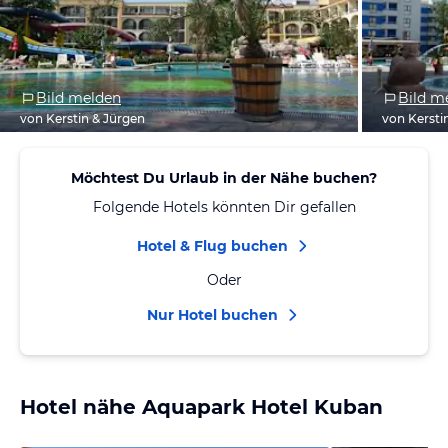
Bild melden
Bild m
von Kerstin & Jürgen
von Kersti
Möchtest Du Urlaub in der Nähe buchen?
Folgende Hotels könnten Dir gefallen
Hotel & Flug buchen
Oder
Nur Hotel buchen
Hotel nähe Aquapark Hotel Kuban