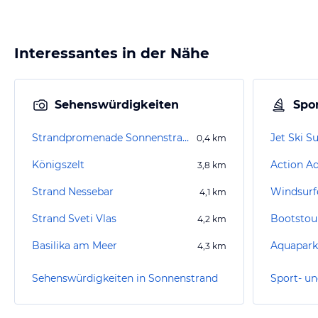
Interessantes in der Nähe
Sehenswürdigkeiten
Spor
Strandpromenade Sonnenstrand
Jet Ski 
0,4
km
Königszelt
Action A
3,8
km
Strand Nessebar
Windsurf
4,1
km
Strand Sveti Vlas
Bootstou
4,2
km
Basilika am Meer
Aquapark
4,3
km
Sehenswürdigkeiten in Sonnenstrand