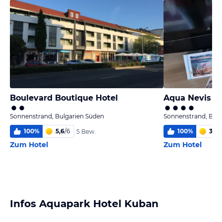
Boulevard Boutique Hotel
Aqua Nevis Cl
Sonnenstrand, Bulgarien Süden
Sonnenstrand, Bulg
100
%
5,6
/
6
100
%
3,2
/
5 Bew.
Zum Hotel
Zum Hotel
Infos Aquapark Hotel Kuban