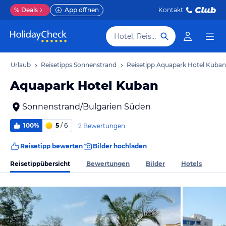
%
Deals
App öffnen
Kontakt
Hotel, Reiseziel
and Urlaub
Reisetipps Sonnenstrand
Reisetipp Aquapark Hotel Kuban
Aquapark Hotel Kuban
Sonnenstrand/Bulgarien Süden
100%
5
/ 6
2 Bewertungen
Reisetipp bewerten
Bilder hochladen
Reisetippübersicht
Bewertungen
Bilder
Hotels