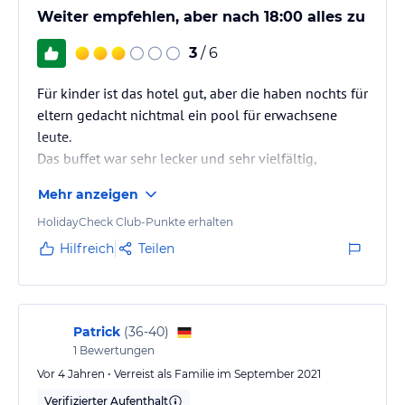
verbindlichen
Angebotsdetails
des jeweiligen Veranstalters.
Weiter empfehlen, aber nach 18:00 alles zu
3
/ 6
Für kinder ist das hotel gut, aber die haben nochts für
eltern gedacht nichtmal ein pool für erwachsene
leute.
Das buffet war sehr lecker und sehr vielfältig,
allerdings die zeiten sind sehr eng zu einander, und
Mehr anzeigen
die letzte möglichkeit zum essen ist dann um 19:00
abneds für leute die vielleicht abends in die stadt
HolidayCheck Club-Punkte erhalten
raus gehen wolten oder ins meer war das sehr
Hilfreich
Teilen
schwierig , weil die erstmal essen müssten, weil
natürlich wenn du im 22 uhr wieder im hotel bist
dann nichts zum essen gäbe. Ich hätte nur gewünscht
das eine…
Patrick
(
36-40
)
1
Bewertungen
Vor 4 Jahren • Verreist als Familie im September 2021
Verifizierter Aufenthalt