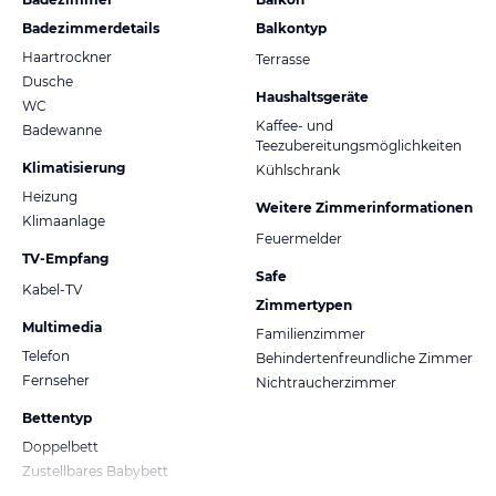
Badezimmerdetails
Balkontyp
Haartrockner
Terrasse
Dusche
Haushaltsgeräte
WC
Kaffee- und
Badewanne
Teezubereitungsmöglichkeiten
Klimatisierung
Kühlschrank
Heizung
Weitere Zimmerinformationen
Klimaanlage
Feuermelder
TV-Empfang
Safe
Kabel-TV
Zimmertypen
Multimedia
Familienzimmer
Telefon
Behindertenfreundliche Zimmer
Fernseher
Nichtraucherzimmer
Bettentyp
Doppelbett
Zustellbares Babybett