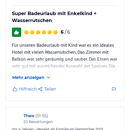
Super Badeurlaub mit Enkelkind +
Wasserrutschen
6
/ 6
Für unseren Badeurlaub mit Kind war es ein ideales
Hotel mit vielen Wasserrutschen. Das Zimmer mit
Balkon war sehr geräumig und sauber. Das Essen war
sehr gut mit ausreichender Auswahl der Speisen. Die
Tische wurden immer abgeräumt und desinfiziert.
Mehr anzeigen
Getränkeauswahl war auch in Ordnung. An der Bar
gab es zahlreiche alkoholische und nicht
Hilfreich
Teilen
alkoholische Cocktails und Softdrinks in
Plastikbechern. War ok.
Zum Sandstrand waren es ca. 15 min Fußweg. Aber es
fuhr auch ein Hotelshuttle zum Strand.
Theo
(
51-55
)
Sehr gut haben uns die…
20
Bewertungen
Vor 4 Jahren • Verreist als Familie im September 2021