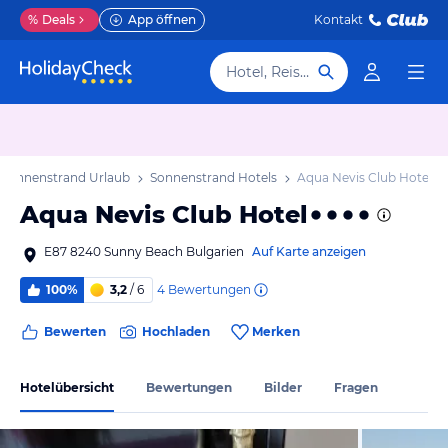
%
Deals
App öffnen
Kontakt
Hotel, Reiseziel
Sonnenstrand Urlaub
Sonnenstrand Hotels
Aqua Nevis Club Hotel
Aqua Nevis Club Hotel
E87 8240 Sunny Beach Bulgarien
Auf Karte anzeigen
4
Bewertungen
100%
3,2
/ 6
Bewerten
Hochladen
Merken
Hotelübersicht
Bewertungen
Bilder
Fragen