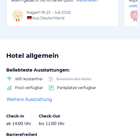
eltern gedacht nichtmal ein pool…
weiterlesen
Aquap
weite
Nagam
19-25
•
Juli 2026
Aus Deutschland
Hotel allgemein
Beliebteste Ausstattungen:
Wifi kostenfrei
Strand in der Nähe
Pool verfügbar
Parkplätze verfügbar
Weitere Ausstattung
Check-In
Check-Out
ab 14:00 Uhr
bis 12:00 Uhr
Barrierefreiheit