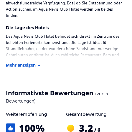
abwechslungsreiche Verpflegung. Egal ob Sie Entspannung oder
Action suchen, im Aqua Nevis Club Hotel werden Sie beides
finden.
Die Lage des Hotels
Das Aqua Nevis Club Hotel befindet sich direkt im Zentrum des
beliebten Ferienorts Sonnenstrand. Die Lage ist ideal für
Strandliebhaber, da der wunderschöne Sandstrand nur wenige
Gehminuten entfernt ist. Auch zahlreiche Restaurants, Bars und
Geschäfte sind in der unmittelbaren Umgebung zu finden. Wenn
Mehr anzeigen
Sie die Gegend erkunden möchten, bietet das Hotel eine gute
Anbindung an öffentliche Verkehrsmittel.
Zimmer / Unterbringung im Hotel
Informativste Bewertungen
(von
4
Die Zimmer im Aqua Nevis Club Hotel sind modern und
komfortabel eingerichtet. Sie bieten alles, was Sie für einen
Bewertungen)
angenehmen Aufenthalt benötigen. Zur Ausstattung gehören ein
eigenes Bad, ein TV und kostenfreies WLAN. Für zusätzlichen
Weiterempfehlung
Gesamtbewertung
Komfort gibt es auch Familienzimmer und Suiten mit separaten
100
%
3,2
Wohnbereichen.
/ 6