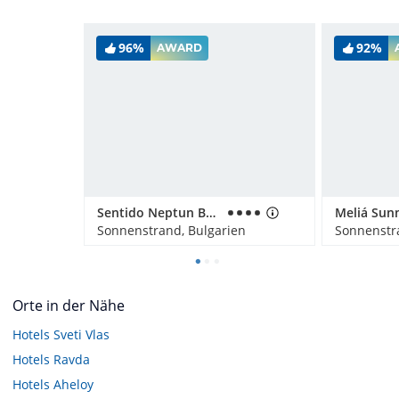
96%
92%
AWARD
Sentido Neptun Beach
Meliá Sun
Sonnenstrand, Bulgarien
Sonnenstr
Orte in der Nähe
Hotels
Sveti Vlas
Hotels
Ravda
Hotels
Aheloy