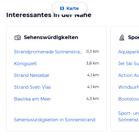
Karte
Interessantes in der Nähe
Sehenswürdigkeiten
Spor
Strandpromenade Sonnenstrand
0,3
km
Aquapark
Königszelt
3,8
km
Jet Ski 
Strand Nessebar
4,1
km
Action A
Strand Sveti Vlas
4,1
km
Windsurf
Basilika am Meer
4,3
km
Bootstou
Sport- un
Sehenswürdigkeiten in Sonnenstrand
Sonnenst