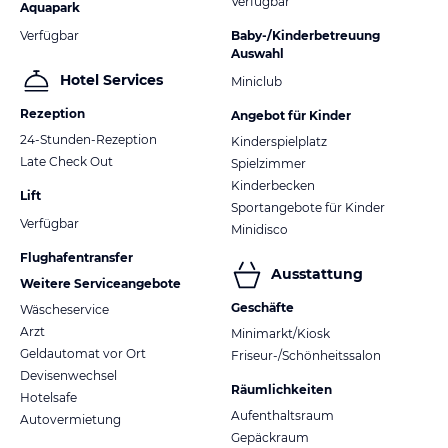
Verfügbar
Aquapark
Verfügbar
Baby-/Kinderbetreuung
Auswahl
Hotel Services
Miniclub
Rezeption
Angebot für Kinder
24-Stunden-Rezeption
Kinderspielplatz
Late Check Out
Spielzimmer
Kinderbecken
Lift
Sportangebote für Kinder
Verfügbar
Minidisco
Flughafentransfer
Ausstattung
Weitere Serviceangebote
Geschäfte
Wäscheservice
Arzt
Minimarkt/Kiosk
Geldautomat vor Ort
Friseur-/Schönheitssalon
Devisenwechsel
Räumlichkeiten
Hotelsafe
Aufenthaltsraum
Autovermietung
Gepäckraum