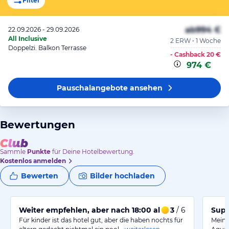
Filter
ab
994 €
22.09.2026 - 29.09.2026
All Inclusive
2 ERW • 1 Woche
Doppelzi. Balkon Terrasse
- Cashback
20 €
974 €
Pauschalangebote
ansehen
Bewertungen
Sammle
Punkte
für Deine Hotelbewertung.
Kostenlos anmelden
Bewerten
Bilder hochladen
Weiter empfehlen, aber nach 18:00 alles zu
3
/ 6
Supe
Für kinder ist das hotel gut, aber die haben nochts für
Mein 