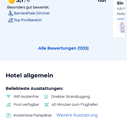
Gut
/ 6
Ein 
Besonders gut bewertet:
Ich h
Barrierefreie Zimmer
Hotel
weite
Top Poolbereich
Alle Bewertungen (
1333
)
Hotel allgemein
Beliebteste Ausstattungen:
Wifi kostenfrei
Direkter Strandzugang
Pool verfügbar
40 Minuten zum Flughafen
Weitere Ausstattung
Kostenlose Parkplätze