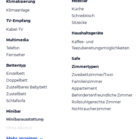
Mobiliar
Klimatisierung
Küche
Klimaanlage
Schreibtisch
TV-Empfang
Sitzecke
Kabel-TV
Haushaltsgeräte
Multimedia
Kaffee- und
Telefon
Teezubereitungsmöglichkeiten
Fernseher
Safe
Bettentyp
Zimmertypen
Einzelbett
Zweibettzimmer/Twin
Doppelbett
Familienzimmer
Zustellbares Babybett
Appartement
Zustellbett
Behindertenfreundliche Zimmer
Schlafsofa
Rollstuhlgerechte Zimmer
Nichtraucherzimmer
Minibar
Minibarausstattung
Ohne Alkohol
Mehr anzeigen