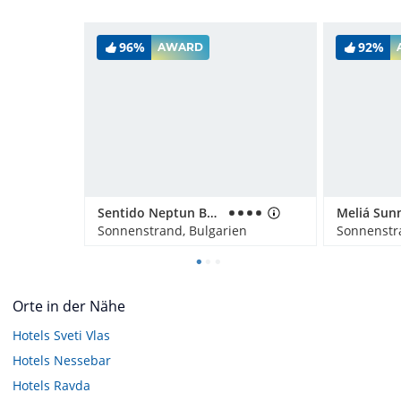
96%
92%
AWARD
Sentido Neptun Beach
Meliá Sun
Sonnenstrand, Bulgarien
Sonnenstr
Orte in der Nähe
Hotels
Sveti Vlas
Hotels
Nessebar
Hotels
Ravda