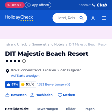
%
Deals
App öffnen
Kontakt
Hotel, Reiseziel
nnenstrand Urlaub
Sonnenstrand Hotels
DIT Majestic Beach Resort
DIT Majestic Beach Resort
8240 Sonnenstrand Bulgarien Süden Bulgarien
Auf Karte anzeigen
1.333
Bewertungen
87%
5,1
/ 6
Bewerten
Hochladen
Merken
Hotelübersicht
Bewertungen
Bilder
Fragen