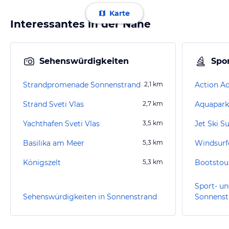
Karte
Interessantes in der Nähe
Sehenswürdigkeiten
Spor
Strandpromenade Sonnenstrand
2,1
km
Action A
Strand Sveti Vlas
2,7
km
Aquapark
Yachthafen Sveti Vlas
3,5
km
Jet Ski 
Basilika am Meer
5,3
km
Windsurf
Königszelt
5,3
km
Bootstou
Sport- un
Sehenswürdigkeiten in Sonnenstrand
Sonnenst