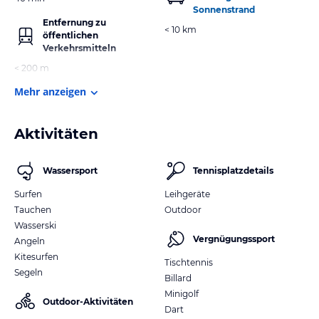
Sonnenstrand
Entfernung zu
< 10 km
öffentlichen
Verkehrsmitteln
< 200 m
Mehr anzeigen
Aktivitäten
Wassersport
Tennisplatzdetails
Surfen
Leihgeräte
Tauchen
Outdoor
Wasserski
Vergnügungssport
Angeln
Kitesurfen
Tischtennis
Segeln
Billard
Minigolf
Outdoor-Aktivitäten
Dart