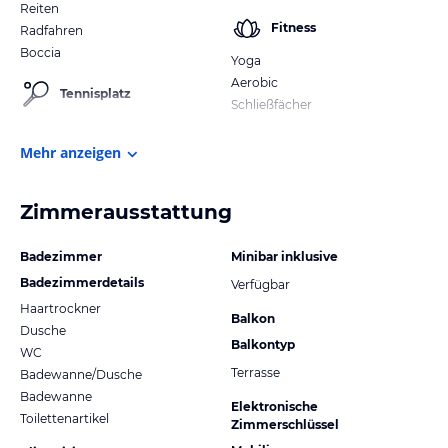
Reiten
Fitness
Radfahren
Boccia
Yoga
Aerobic
Tennisplatz
Schließfächer
Mehr anzeigen
Zimmerausstattung
Badezimmer
Minibar inklusive
Badezimmerdetails
Verfügbar
Haartrockner
Balkon
Dusche
Balkontyp
WC
Terrasse
Badewanne/Dusche
Badewanne
Elektronische
Toilettenartikel
Zimmerschlüssel