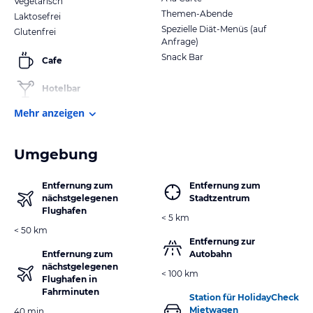
Vegetarisch
Themen-Abende
Laktosefrei
Spezielle Diät-Menüs (auf
Glutenfrei
Anfrage)
Snack Bar
Cafe
Hotelbar
Mehr anzeigen
Umgebung
Entfernung zum
Entfernung zum
nächstgelegenen
Stadtzentrum
Flughafen
< 5 km
< 50 km
Entfernung zur
Entfernung zum
Autobahn
nächstgelegenen
< 100 km
Flughafen in
Fahrminuten
Station für HolidayCheck
Mietwagen
40 min