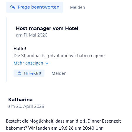
Frage beantworten
Melden
Host manager
vom Hotel
am
11. Mai 2026
Hallo!
Die Strandbar ist privat und wir haben eigene
Sonnenliegen am Strand, die sich rechts von der Bar
Mehr anzeigen
befinden und für Ultra-All-Inclusive-Gäste kostenlos
Melden
Hilfreich
0
sind. Schönen Tag noch!
Katharina
am
20. April 2026
Besteht die Möglichkeit, dass man die 1. Dinner Essenzeit
bekommt? Wir landen am 19.6.26 um 20:40 Uhr