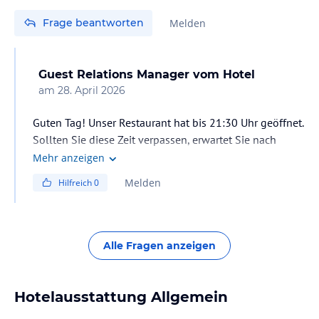
Frage beantworten
Melden
Guest Relations Manager
vom Hotel
am
28. April 2026
Guten Tag! Unser Restaurant hat bis 21:30 Uhr geöffnet.
Sollten Sie diese Zeit verpassen, erwartet Sie nach
23:00 Uhr ein kaltes Buffet in unserem Hauptrestaurant.
Mehr anzeigen
Bitte teilen Sie uns Ihren Namen und Ihre
Melden
Hilfreich
0
Reservierungsnummer mit. Wir wünschen Ihnen einen
schönen Tag!
Alle Fragen anzeigen
Hotelausstattung Allgemein