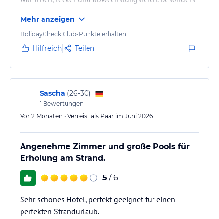
verbindlichen
Angebotsdetails
des jeweiligen Veranstalters.
gefallen hat mir die direkte Strandlage sowie die
Mehr anzeigen
schöne Einkaufsmeile in der Nähe, die zu
entspannten Spaziergängen einlädt. Ich kann das
HolidayCheck Club-Punkte erhalten
Hotel gerne weiterempfehlen.
Hilfreich
Teilen
Sascha
(
26-30
)
1
Bewertungen
Vor 2 Monaten • Verreist als Paar im Juni 2026
Angenehme Zimmer und große Pools für
Erholung am Strand.
5
/ 6
Sehr schönes Hotel, perfekt geeignet für einen
perfekten Strandurlaub.