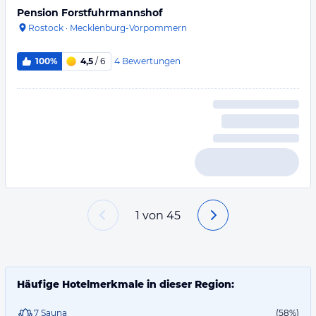
Pension Forstfuhrmannshof
Rostock
·
Mecklenburg-Vorpommern
4
Bewertungen
100%
4,5
/ 6
1
von
45
Häufige Hotelmerkmale in dieser Region:
7 Sauna
(58%)