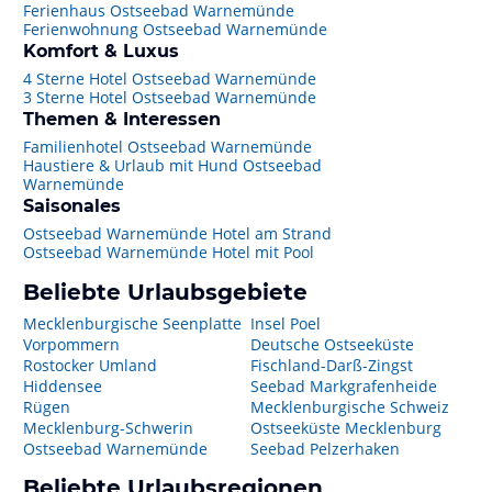
Ferienhaus Ostseebad Warnemünde
Ferienwohnung Ostseebad Warnemünde
Komfort & Luxus
4 Sterne Hotel Ostseebad Warnemünde
3 Sterne Hotel Ostseebad Warnemünde
Themen & Interessen
Familienhotel Ostseebad Warnemünde
Haustiere & Urlaub mit Hund Ostseebad
Warnemünde
Saisonales
Ostseebad Warnemünde Hotel am Strand
Ostseebad Warnemünde Hotel mit Pool
Beliebte Urlaubsgebiete
Mecklenburgische Seenplatte
Insel Poel
Vorpommern
Deutsche Ostseeküste
Rostocker Umland
Fischland-Darß-Zingst
Hiddensee
Seebad Markgrafenheide
Rügen
Mecklenburgische Schweiz
Mecklenburg-Schwerin
Ostseeküste Mecklenburg
Ostseebad Warnemünde
Seebad Pelzerhaken
Beliebte Urlaubsregionen