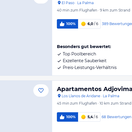
El Paso
·
La Palma
40 min
zum Flughafen
·
9 km
zum Strand
389
Bewertunge
100%
6,0
/ 6
Besonders gut bewertet:
Top Poolbereich
Exzellente Sauberkeit
Preis-Leistungs-Verhältnis
Apartamentos Adjovima
Los Llanos de Aridane
·
La Palma
45 min
zum Flughafen
·
10 km
zum Strand
68
Bewertungen
100%
5,4
/ 6