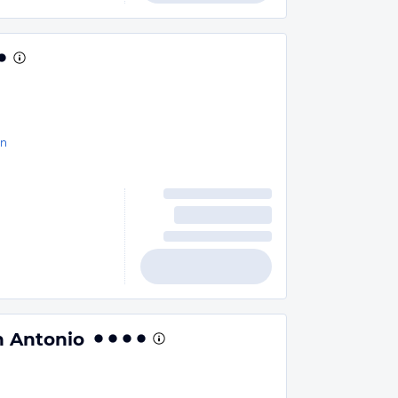
en
n Antonio