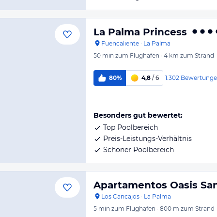
La Palma Princess
Fuencaliente
·
La Palma
50 min
zum Flughafen
·
4 km
zum Strand
1.302
Bewertung
80%
4,8
/ 6
Besonders gut bewertet:
Top Poolbereich
Preis-Leistungs-Verhältnis
Schöner Poolbereich
Apartamentos Oasis Sa
Los Cancajos
·
La Palma
5 min
zum Flughafen
·
800 m
zum Strand