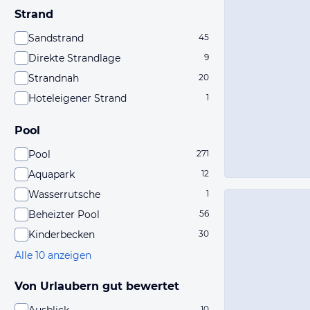
Strand
Sandstrand
45
Direkte Strandlage
9
Strandnah
20
Hoteleigener Strand
1
Pool
Pool
271
Aquapark
12
Wasserrutsche
1
Beheizter Pool
56
Kinderbecken
30
Alle 10 anzeigen
Von Urlaubern gut bewertet
10