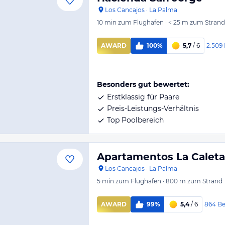
Los Cancajos
·
La Palma
10 min
zum Flughafen
·
< 25 m
zum Strand
2.509
AWARD
100%
5,7
/ 6
Besonders gut bewertet:
Erstklassig für Paare
Preis-Leistungs-Verhältnis
Top Poolbereich
Apartamentos La Caleta
Los Cancajos
·
La Palma
5 min
zum Flughafen
·
800 m
zum Strand
864
Be
AWARD
99%
5,4
/ 6