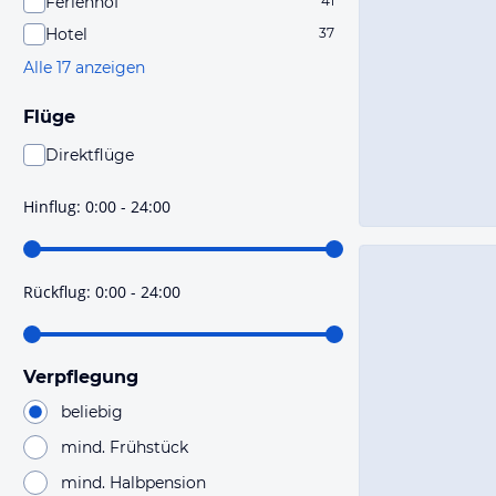
Ferienhof
41
Hotel
37
Alle 17 anzeigen
Flüge
Direktflüge
Du findest mit dieser Einstellung Flüge, die mit sehr
hoher Wahrscheinlichkeit Direktflüge sind. Bitte
Hinflug
:
0:00 - 24:00
prüfe vor der Buchung noch einmal die Flugdetails.
Rückflug
:
0:00 - 24:00
Verpflegung
beliebig
mind. Frühstück
mind. Halbpension