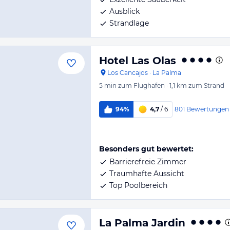
Ausblick
Strandlage
Hotel Las Olas
Los Cancajos
·
La Palma
5 min
zum Flughafen
·
1,1 km
zum Strand
801
Bewertungen
94%
4,7
/ 6
Besonders gut bewertet:
Barrierefreie Zimmer
Traumhafte Aussicht
Top Poolbereich
La Palma Jardin