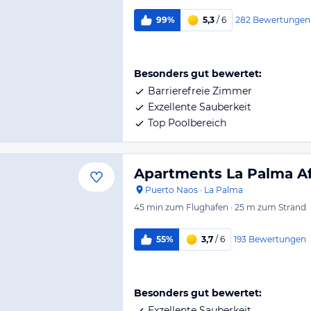
282
Bewertungen
99%
5,3
/ 6
Besonders gut bewertet:
Barrierefreie Zimmer
Exzellente Sauberkeit
Top Poolbereich
Apartments La Palma Aff
Puerto Naos
·
La Palma
45 min
zum Flughafen
·
25 m
zum Strand
193
Bewertungen
55%
3,7
/ 6
Besonders gut bewertet:
Exzellente Sauberkeit