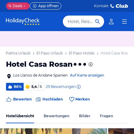
%
Deals
App öffnen
Kontakt
Hotel, Reiseziel
La Palma Urlaub
El Paso Urlaub
El Paso Hotels
Hotel Casa Rosan
Hotel Casa Rosan
Los Llanos de Aridane Spanien
Auf Karte anzeigen
29
Bewertungen
86%
5,4
/ 6
Bewerten
Hochladen
Merken
Hotelübersicht
Bewertungen
Bilder
Fragen