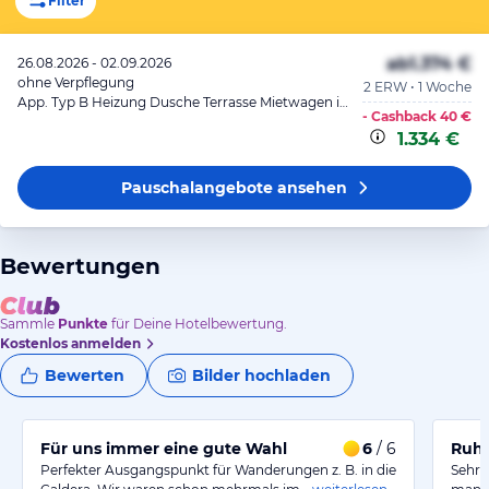
Filter
ab
1.374 €
26.08.2026 - 02.09.2026
ohne Verpflegung
2 ERW • 1 Woche
App. Typ B Heizung Dusche Terrasse Mietwagen inkl.
- Cashback
40 €
1.334 €
Pauschalangebote
ansehen
Bewertungen
Sammle
Punkte
für Deine Hotelbewertung.
Kostenlos anmelden
Bewerten
Bilder hochladen
Für uns immer eine gute Wahl
6
/ 6
Perfekter Ausgangspunkt für Wanderungen z. B. in die
Sehr 