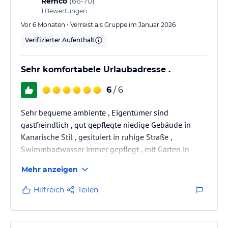
Remco
(
66-70
)
1
Bewertungen
Vor 6 Monaten • Verreist als Gruppe im Januar 2026
Verifizierter Aufenthalt
Sehr komfortabele Urlaubadresse .
6
/ 6
Sehr bequeme ambiente , Eigentümer sind
gastfreindlich , gut gepflegte niedige Gebäude in
Kanarische Stil , gesituiert in ruhige Straße ,
Swimmbadwasser immer gepflegt , mit Garten in
vorne und hinten bereich . Geräumige Parkplatz für
Mehr anzeigen
Gäste . Die küche ist gepflegt .
Hilfreich
Teilen