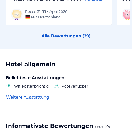
Caldera. Wir waren schon mehrmals im…
weiterlesen
man b
Rocco
51-55
•
April 2026
Aus Deutschland
Alle Bewertungen (
29
)
Hotel allgemein
Beliebteste Ausstattungen:
Wifi kostenpflichtig
Pool verfügbar
Weitere Ausstattung
Informativste Bewertungen
(von
29