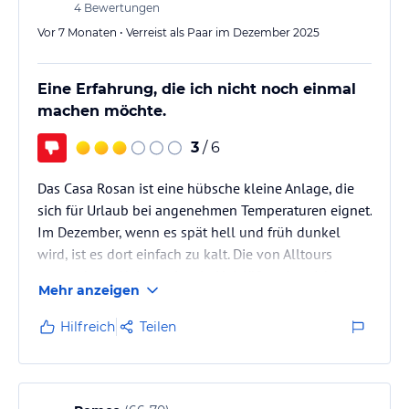
4
Bewertungen
Vor 7 Monaten • Verreist als Paar im Dezember 2025
Eine Erfahrung, die ich nicht noch einmal
machen möchte.
3
/ 6
Das Casa Rosan ist eine hübsche kleine Anlage, die
sich für Urlaub bei angenehmen Temperaturen eignet.
Im Dezember, wenn es spät hell und früh dunkel
wird, ist es dort einfach zu kalt. Die von Alltours
angegebene Heizung ist ein Heizlüfter, der nicht
Mehr anzeigen
ausreicht. Die Eigentümerin ist sehr um die Gäste
bemüht und wir hatten dann sogar zwei Heizlüfter.
Hilfreich
Teilen
Das hat den Sicherungen aber nicht gutgetan und es
gab Stromausfälle. Das warme Wasser in der Dusche
war auch sehr unzuverlässig. Der Fernseher ist eher
ein…