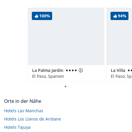
100%
94%
La Palma Jardin
La Villa
El Paso, Spanien
El Paso, S
Orte in der Nähe
Hotels
Las Manchas
Hotels
Los Llanos de Aridane
Hotels
Tajuya