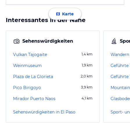
Karte
Interessantes in der Nähe
Sehenswürdigkeiten
Spor
Vulkan Tajogaite
1,4
km
Wandern 
Weinmuseum
1,9
km
Plaza de La Glorieta
2,0
km
Geführte
Pico Birigoyo
3,9
km
Mountain
Mirador Puerto Naos
4,1
km
Sehenswürdigkeiten in El Paso
Sport- un