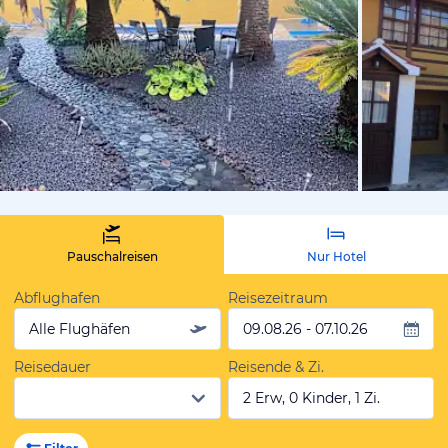
von Ingrid,
Pauschalreisen
Nur Hotel
Abflughafen
Reisezeitraum
Alle Flughäfen
09.08.26 - 07.10.26
Reisedauer
Reisende & Zi.
2 Erw, 0 Kinder, 1 Zi.