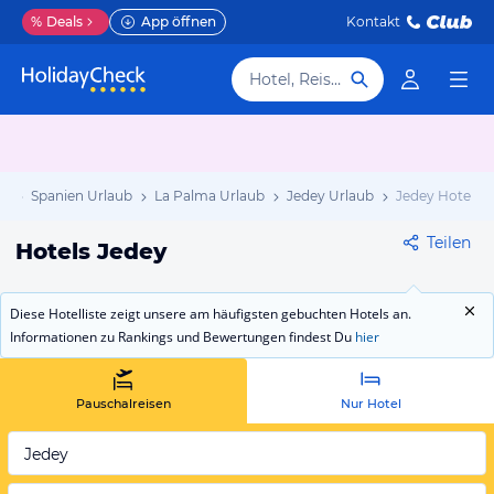
%
Deals
App öffnen
Kontakt
Hotel, Reiseziel
ub
Spanien Urlaub
La Palma Urlaub
Jedey Urlaub
Jedey Hotels
Teilen
Hotels Jedey
Diese Hotelliste zeigt unsere am häufigsten gebuchten Hotels an.
Informationen zu Rankings und Bewertungen findest Du
hier
Pauschalreisen
Nur Hotel
Jedey