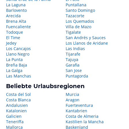
La Laguna
Puntallana
Barlovento
Santo Domingo
Arecida
Tazacorte
Brena Alta
Los Quemados
Fuencaliente
Villa de Mazo
Todoque
Tigalate
El Time
San Andrés y Sauces
Jedey
Los Llanos de Aridane
Los Cancajos
Las Indias
Llano Negro
Tijarafe
La Punta
Tajuya
Breña Baja
Garafia
La Galga
San Jose
Las Manchas
Puntagorda
Beliebte Urlaubsregionen
Costa del Sol
Murcia
Costa Blanca
Aragon
Andalusien
Fuerteventura
Katalonien
Kantabrien
Galicien
Costa de Almeria
Teneriffa
Kastilien la Mancha
Mallorca
Baskenland