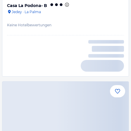
Casa La Podona- B
Jedey
·
La Palma
Keine Hotelbewertungen