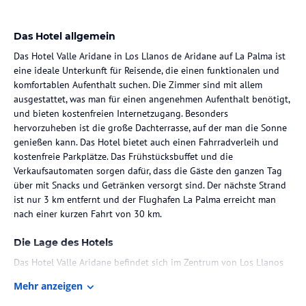
Das Hotel allgemein
Das Hotel Valle Aridane in Los Llanos de Aridane auf La Palma ist
eine ideale Unterkunft für Reisende, die einen funktionalen und
komfortablen Aufenthalt suchen. Die Zimmer sind mit allem
ausgestattet, was man für einen angenehmen Aufenthalt benötigt,
und bieten kostenfreien Internetzugang. Besonders
hervorzuheben ist die große Dachterrasse, auf der man die Sonne
genießen kann. Das Hotel bietet auch einen Fahrradverleih und
kostenfreie Parkplätze. Das Frühstücksbuffet und die
Verkaufsautomaten sorgen dafür, dass die Gäste den ganzen Tag
über mit Snacks und Getränken versorgt sind. Der nächste Strand
ist nur 3 km entfernt und der Flughafen La Palma erreicht man
nach einer kurzen Fahrt von 30 km.
Die Lage des Hotels
Das Hotel Valle Aridane befindet sich im Zentrum von Los Llanos
de Aridane auf der Insel La Palma. Die zentrale Lage ermöglicht
Mehr anzeigen
einen einfachen Zugang zu allen Ausflugsrouten und Attraktionen
der Insel. Der Flughafen von La Palma ist etwa 30 km entfernt.