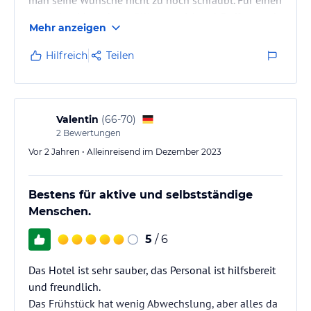
normalen Menschen völlig ausreichend. Buffet wurde
Mehr anzeigen
auch immer gut nachgelegt, so das es nie komplett
vergriffen war. Das Personal sehr freundlich und
Hilfreich
Teilen
hilfsbereit und stets bemüht.
Valentin
(
66-70
)
2
Bewertungen
Vor 2 Jahren • Alleinreisend im Dezember 2023
Bestens für aktive und selbstständige
Menschen.
5
/ 6
Das Hotel ist sehr sauber, das Personal ist hilfsbereit
und freundlich.
Das Frühstück hat wenig Abwechslung, aber alles da