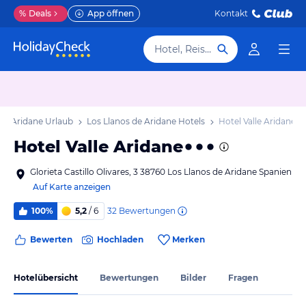
%
Deals
App öffnen
Kontakt
Hotel, Reiseziel
 de Aridane Urlaub
Los Llanos de Aridane Hotels
Hotel Valle Aridane
Hotel Valle Aridane
Glorieta Castillo Olivares, 3 38760 Los Llanos de Aridane Spanien
Auf Karte anzeigen
32
Bewertungen
100%
5,2
/ 6
Bewerten
Hochladen
Merken
Hotelübersicht
Bewertungen
Bilder
Fragen