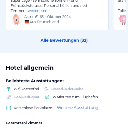
Super Lage - sehr schöne Sonnen - und
Stand
Frühstücksterasse. Personal höflich und nett.
Zimmer…
weiterlesen
Tolle
Astrid
61-65
•
Oktober 2024
Aus Deutschland
Alle Bewertungen (
32
)
Hotel allgemein
Beliebteste Ausstattungen:
Wifi kostenfrei
Strand in der Nähe
Pool verfügbar
35 Minuten zum Flughafen
Weitere Ausstattung
Kostenlose Parkplätze
Gesamtzahl Zimmer