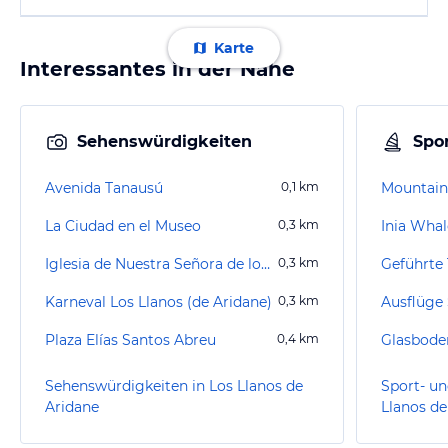
Karte
Interessantes in der Nähe
Sehenswürdigkeiten
Spor
Avenida Tanausú
0,1
km
Mountain
La Ciudad en el Museo
0,3
km
Inia Wha
Iglesia de Nuestra Señora de los Remedios
0,3
km
Geführte
Karneval Los Llanos (de Aridane)
0,3
km
Plaza Elías Santos Abreu
0,4
km
Sehenswürdigkeiten in Los Llanos de
Sport- un
Aridane
Llanos de