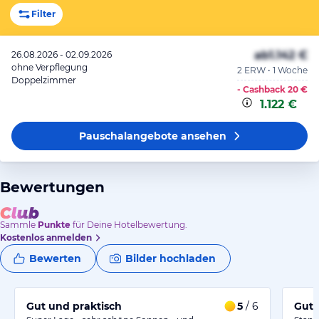
Filter
ab
1.142 €
26.08.2026 - 02.09.2026
ohne Verpflegung
2 ERW • 1 Woche
Doppelzimmer
- Cashback
20 €
1.122 €
Pauschalangebote
ansehen
Bewertungen
Sammle
Punkte
für Deine Hotelbewertung.
Kostenlos anmelden
Bewerten
Bilder hochladen
Gut und praktisch
5
/ 6
Gute