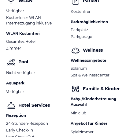
WLAN
Parken
Verfügbar
Kostenfrei
Kostenloser WLAN-
Parkmöglichkeiten
Internetzugang inklusive
Parkplatz
WLAN Kostenfrei
Parkgarage
Gesamtes Hotel
Zimmer
Wellness
Wellnessangebote
Pool
Solarium
Nicht verfügbar
Spa & Wellnesscenter
Aquapark
Familie & Kinder
Verfügbar
Baby-/Kinderbetreuung
Auswahl
Hotel Services
Miniclub
Rezeption
24-Stunden-Rezeption
Angebot für Kinder
Early Check-In
Spielzimmer
Late Check Out