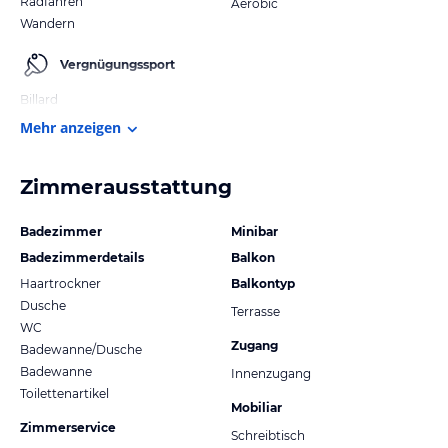
Radfahren
Aerobic
Wandern
Vergnügungssport
Billard
Mehr anzeigen
Zimmerausstattung
Badezimmer
Minibar
Badezimmerdetails
Balkon
Haartrockner
Balkontyp
Dusche
Terrasse
WC
Zugang
Badewanne/Dusche
Badewanne
Innenzugang
Toilettenartikel
Mobiliar
Zimmerservice
Schreibtisch