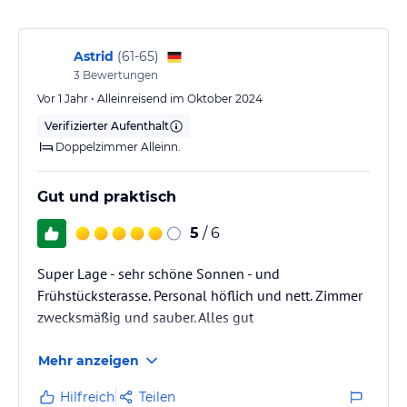
erkunden.
Hinweis:
Verfasst von HolidayCheck mit Hilfe von KI. Alle
Astrid
(
61-65
)
Angaben ohne Gewähr. Bitte lies vor der Buchung die
3
Bewertungen
verbindlichen
Angebotsdetails
des jeweiligen Veranstalters.
Vor 1 Jahr • Alleinreisend im Oktober 2024
Verifizierter Aufenthalt
Doppelzimmer Alleinn.
Gut und praktisch
5
/ 6
Super Lage - sehr schöne Sonnen - und
Frühstücksterasse. Personal höflich und nett. Zimmer
zwecksmäßig und sauber. Alles gut
Mehr anzeigen
Hilfreich
Teilen