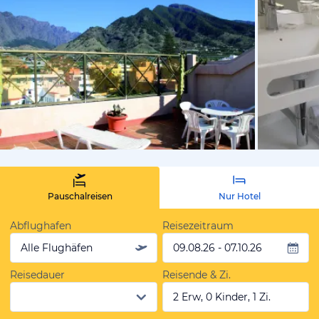
vom Hotelie
Pauschalreisen
Nur Hotel
Abflughafen
Reisezeitraum
Alle Flughäfen
09.08.26 - 07.10.26
Reisedauer
Reisende & Zi.
2 Erw, 0 Kinder, 1 Zi.