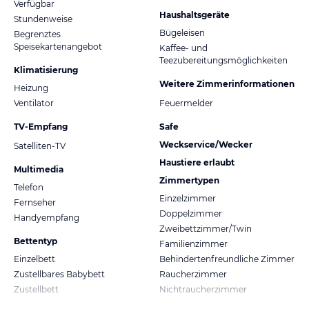
Verfügbar
Haushaltsgeräte
Stundenweise
Bügeleisen
Begrenztes
Speisekartenangebot
Kaffee- und
Teezubereitungsmöglichkeiten
Klimatisierung
Weitere Zimmerinformationen
Heizung
Ventilator
Feuermelder
TV-Empfang
Safe
Weckservice/Wecker
Satelliten-TV
Haustiere erlaubt
Multimedia
Zimmertypen
Telefon
Einzelzimmer
Fernseher
Doppelzimmer
Handyempfang
Zweibettzimmer/Twin
Bettentyp
Familienzimmer
Einzelbett
Behindertenfreundliche Zimmer
Zustellbares Babybett
Raucherzimmer
Zustellbett
Nichtraucherzimmer