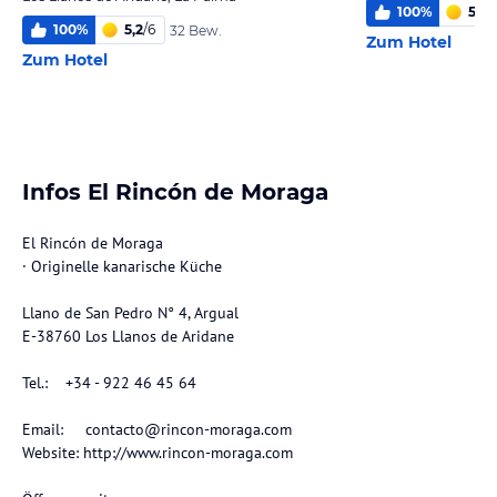
100
%
5,5
/
100
%
5,2
/
6
32 Bew.
Zum Hotel
Zum Hotel
Infos El Rincón de Moraga
El Rincón de Moraga
· Originelle kanarische Küche
Llano de San Pedro N° 4, Argual
E-38760 Los Llanos de Aridane
Tel.: +34 - 922 46 45 64
Email: contacto@rincon-moraga.com
Website: http://www.rincon-moraga.com