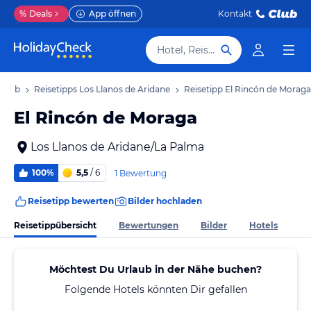
%
Deals
App öffnen
Kontakt
Hotel, Reiseziel
rlaub
Reisetipps Los Llanos de Aridane
Reisetipp El Rincón de Moraga
El Rincón de Moraga
Los Llanos de Aridane/La Palma
100%
5,5
/ 6
1 Bewertung
Reisetipp bewerten
Bilder hochladen
Reisetippübersicht
Bewertungen
Bilder
Hotels
Möchtest Du Urlaub in der Nähe buchen?
Folgende Hotels könnten Dir gefallen