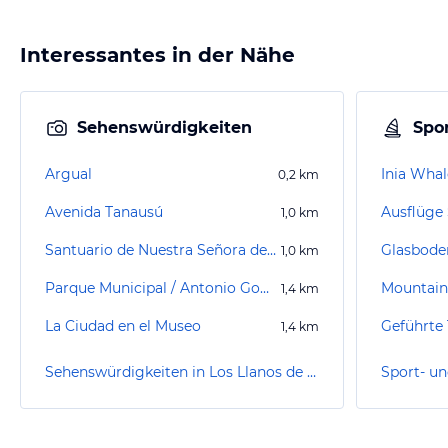
Interessantes in der Nähe
Sehenswürdigkeiten
Spor
Argual
Inia Wha
0,2
km
Avenida Tanausú
1,0
km
Santuario de Nuestra Señora de las Angustias
1,0
km
Parque Municipal / Antonio Gomez Felipe
Mountain
1,4
km
La Ciudad en el Museo
Geführte
1,4
km
Sehenswürdigkeiten in Los Llanos de Aridane