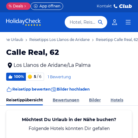
%
Deals
App öffnen
Kontakt
Hotel, Reiseziel
ridane Urlaub
Reisetipps Los Llanos de Aridane
Reisetipp Calle Real, 62
Calle Real, 62
Los Llanos de Aridane/La Palma
100%
5
/ 6
1 Bewertung
Reisetipp bewerten
Bilder hochladen
Reisetippübersicht
Bewertungen
Bilder
Hotels
Möchtest Du Urlaub in der Nähe buchen?
Folgende Hotels könnten Dir gefallen