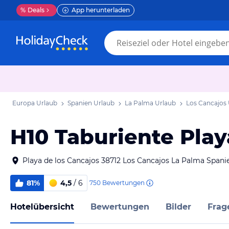
%
Deals
App herunterladen
Europa Urlaub
Spanien Urlaub
La Palma Urlaub
Los Cancajos
H10 Taburiente Play
Playa de los Cancajos 38712 Los Cancajos La Palma Spani
81%
4,5
/ 6
750
Bewertungen
Hotelübersicht
Bewertungen
Bilder
Frag