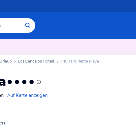
 Urlaub
Los Cancajos Hotels
H10 Taburiente Playa
a
en
Auf Karte anzeigen
en