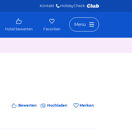
Kontakt
HolidayCheck 
Menü
Hotel bewerten
Favoriten
Bewerten
Hochladen
Merken