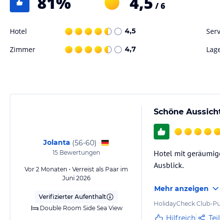
81
%
4,5
/ 6
Fitnesssraum
Sonstige Einrichtungen und Services
Hotel
4,5
Serv
Kostenfreie Internetecke
Zimmer
4,7
Lag
3 Außenpools für Erwachsene (1 davon im Winter beheizt)
1 Kinderpool
Innenhof
4 Tagungsräume
Außenparkplatz (nicht überwacht)
All Inclusive
Schöne Aussich
Ladestation für Elektrofahrzeuge
Hinweis:
Allgemeine und unverbindliche Hoteliers-/Veranstalter-/K
Jolanta
(
56-60
)
Gewähr und ohne Prüfung durch HolidayCheck. Bitte lies vor der B
Hotel mit geräumig
15
Bewertungen
jeweiligen Veranstalters.
Ausblick.
Vor 2 Monaten • Verreist als Paar im
Juni 2026
Mehr anzeigen
Verifizierter Aufenthalt
HolidayCheck Club-Pu
Double Room Side Sea View
Hilfreich
Tei