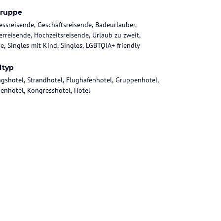
gruppe
essreisende, Geschäftsreisende, Badeurlauber,
rreisende, Hochzeitsreisende, Urlaub zu zweit,
ie, Singles mit Kind, Singles, LGBTQIA+ friendly
ltyp
gshotel, Strandhotel, Flughafenhotel, Gruppenhotel,
ienhotel, Kongresshotel, Hotel