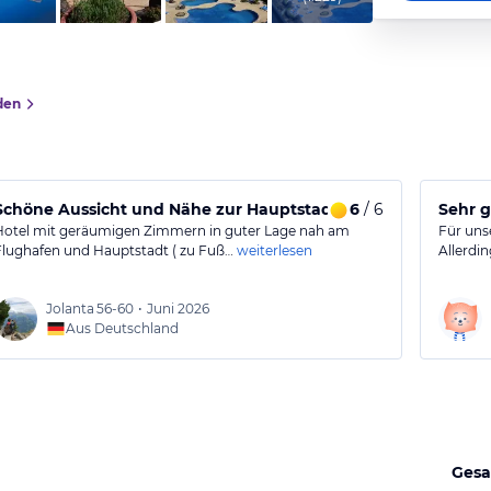
den
Schöne Aussicht und Nähe zur Hauptstadt vom Hotel.
6
/ 6
Hotel mit geräumigen Zimmern in guter Lage nah am
Für unse
Flughafen und Hauptstadt ( zu Fuß…
weiterlesen
Allerdi
Jolanta
56-60
•
Juni 2026
Aus Deutschland
Gesa