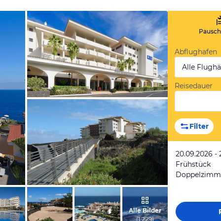
Pauscha
Abflughafen
Alle Flugh
Reisedauer
vom Hotelier, September 2018
Filter
20.09.2026 - 
Frühstück
von Balu & Hilde, April 2007
Alle Bilder
(
1.229
)