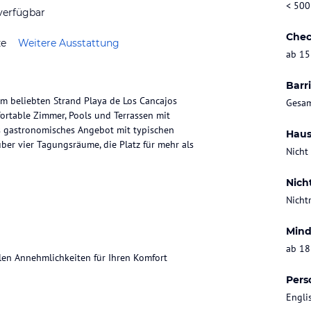
< 500
verfügbar
Chec
ze
Weitere Ausstattung
ab 15
Barri
m beliebten Strand Playa de Los Cancajos
Gesam
ortable Zimmer, Pools und Terrassen mit
s gastronomisches Angebot mit typischen
Haus
ber vier Tagungsräume, die Platz für mehr als
Nicht
Nich
Nicht
Mind
ab 18
len Annehmlichkeiten für Ihren Komfort
Pers
Engli