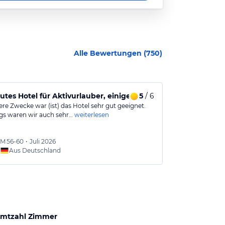
Alle Bewertungen (
750
)
5
/ 6
Gutes Hotel
re Zwecke war (ist) das Hotel sehr gut geeignet.
Ruhiges Hotel 
ngs waren wir auch sehr…
weiterlesen
den felsigen U
M
56-60
•
Juli 2026
Volker
Aus Deutschland
Aus
mtzahl Zimmer