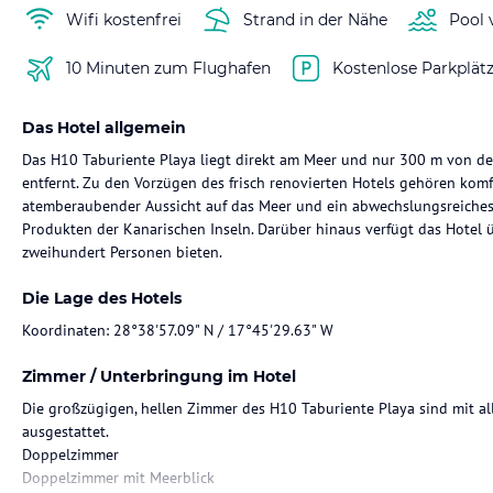
Wifi kostenfrei
Strand in der Nähe
Pool 
10 Minuten zum Flughafen
Kostenlose Parkplät
Das Hotel allgemein
Das H10 Taburiente Playa liegt direkt am Meer und nur 300 m von de
entfernt. Zu den Vorzügen des frisch renovierten Hotels gehören komf
atemberaubender Aussicht auf das Meer und ein abwechslungsreiche
Produkten der Kanarischen Inseln. Darüber hinaus verfügt das Hotel ü
zweihundert Personen bieten.
Die Lage des Hotels
Koordinaten: 28°38'57.09" N / 17°45'29.63" W
Zimmer / Unterbringung im Hotel
Die großzügigen, hellen Zimmer des H10 Taburiente Playa sind mit al
ausgestattet.
Doppelzimmer
Doppelzimmer mit Meerblick