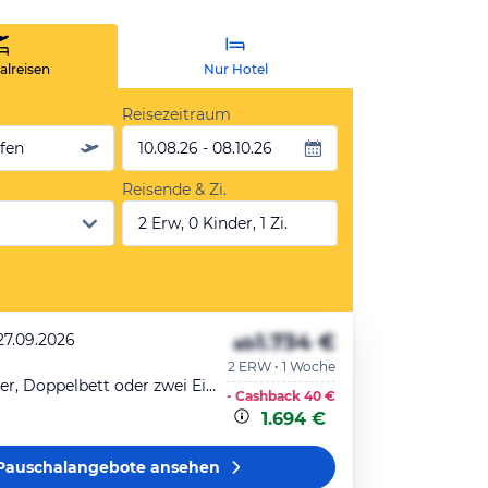
lreisen
Nur Hotel
Reisezeitraum
äfen
10.08.26 - 08.10.26
Reisende & Zi.
2 Erw, 0 Kinder, 1 Zi.
1.734 €
27.09.2026
ab
2 ERW • 1 Woche
Doppelzimmer, Doppelbett oder zwei Einzelbetten, Meerblick, Balkon
- Cashback
40 €
1.694 €
Pauschalangebote
ansehen