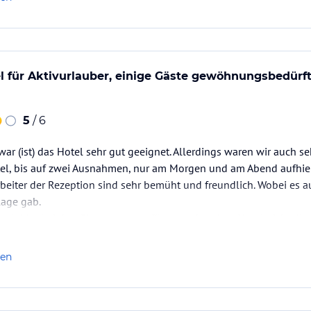
l für Aktivurlauber, einige Gäste gewöhnungsbedürft
5
/ 6
ar (ist) das Hotel sehr gut geeignet. Allerdings waren wir auch se
tel, bis auf zwei Ausnahmen, nur am Morgen und am Abend aufhie
beiter der Rezeption sind sehr bemüht und freundlich. Wobei es 
lage gab.
as leider bei den Gästen aus, wofür man aber dem Hotel nicht die
e, dass man es offenbar aufgegeben hat, beim Abendessen…
len