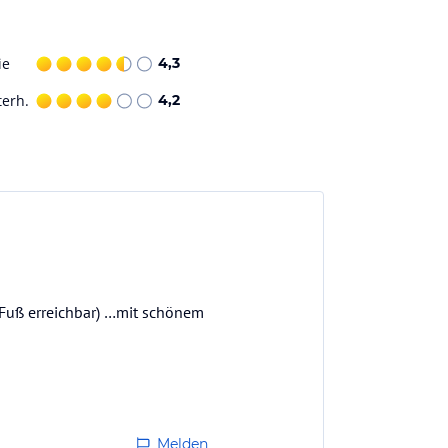
ie
4,3
terh.
4,2
Fuß erreichbar) …mit schönem
Melden