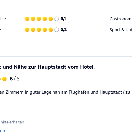
ice
5,1
Gastronom
e
5,2
Sport & Un
t und Nähe zur Hauptstadt vom Hotel.
6
/ 6
ataloginformationen. Alle Angaben ohne
uchung die verbindlichen
Angebotsdetails
des
en Zimmern in guter Lage nah am Flughafen und Hauptstadt ( zu 
nkte erhalten
len