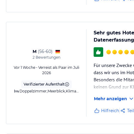
Sehr gutes Hote
Datenerfassung
M
(
56-60
)
2
Bewertungen
Für unsere Zwecke w
Vor 1 Woche • Verreist als Paar im Juli
dass wir uns im Ho
2026
Besonders die Mitar
Verifizierter Aufenthalt
keinen Grund zur K
Doppelzimmer,Meerblick,Klimaanlage,Bad,Balkon o. Terrasse
Etwas anders sah d
Mehr anzeigen
Es ist etwas schad
Hilfreich
Tei