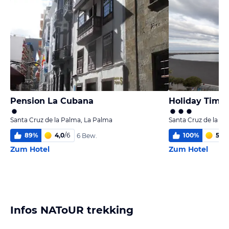
Pension La Cubana
Holiday Time 
Santa Cruz de la Palma, La Palma
Santa Cruz de la P
89
%
4,0
/
6
100
%
5,8
/
6 Bew.
Zum Hotel
Zum Hotel
Infos NAToUR trekking