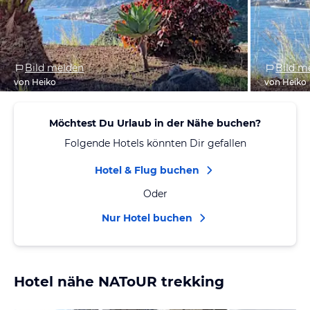
Bild melden
Bild m
von Heiko
von Heiko
Möchtest Du Urlaub in der Nähe buchen?
Folgende Hotels könnten Dir gefallen
Hotel & Flug buchen
Oder
Nur Hotel buchen
Hotel nähe NAToUR trekking