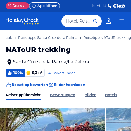
%
Deals
App öffnen
Kontakt
Hotel, Reiseziel
 Urlaub
Reisetipps Santa Cruz de la Palma
Reisetipp NAToUR trekking
NAToUR trekking
Santa Cruz de la Palma/La Palma
100%
5,3
/ 6
4 Bewertungen
Reisetipp bewerten
Bilder hochladen
Reisetippübersicht
Bewertungen
Bilder
Hotels