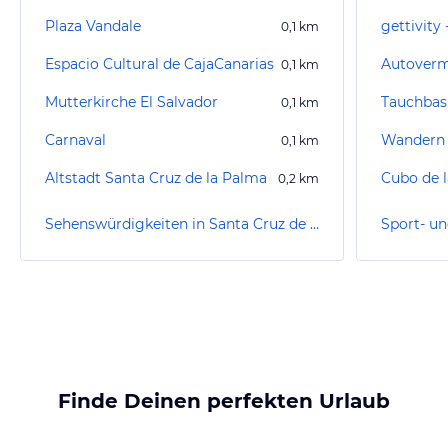
Plaza Vandale
0,1
km
Espacio Cultural de CajaCanarias
Autoverm
0,1
km
Mutterkirche El Salvador
0,1
km
Carnaval
Wandern 
0,1
km
Altstadt Santa Cruz de la Palma
Cubo de l
0,2
km
Sehenswürdigkeiten in Santa Cruz de la Palma
Finde Deinen perfekten Urlaub