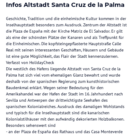
Infos Altstadt Santa Cruz de la Palma
Geschichte, Tradition und die einheimische Kultur kommen in der
Inselhauptstadt besonders zum Ausdruck. Zentrum der Altstadt ist
die Plaza de España mit der Kirche Matriz de El Salvador. Er gilt
als eine der schönsten Plätze der Kanaren und als Treffpunkt für
die Einheimischen. Die kopfsteingepflasterte Hauptstraße Calle
Real mit seinen interessanten Geschäften, Häusern und Gebäude
ist eine gute Möglichkeit, das Flair der Stadt kennenzulernen.
Verfasst von HolidayCheck
Die westlich des Hafens liegende Altstadt von Santa Cruz de la
Palma hat sich viel vom ehemaligen Glanz bewahrt und wurde
deshalb von der spanischen Regierung zum kunsthistorischen
Baudenkmal erklärt. Wegen seiner Bedeutung für den
Amerikahandel war der Hafen der Stadt im 16. Jahrhundert nach
Sevilla und Antwerpen der drittwichtigste Seehafen des
spanischen Kolonialreiches. Ausdruck des damaligen Wohlstands
und typisch für die Inselhauptstadt sind die kanarischen
Kolonialstilhäuser mit den aufwändig dekorierten Holzbalkonen.
Besonders sehenswert sind
- an der Plaza de España das Rathaus und das Casa Monteverde