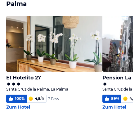
Palma
El Hotelito 27
Pension La C
Santa Cruz de la Palma, La Palma
Santa Cruz de la P
100
%
4,5
/
6
89
%
4,0
/
6
7 Bew.
Zum Hotel
Zum Hotel