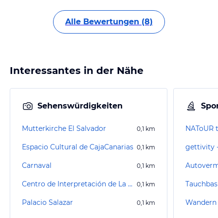
Alle Bewertungen (8)
Interessantes in der Nähe
Sehenswürdigkeiten
Spor
Mutterkirche El Salvador
NAToUR t
0,1
km
Espacio Cultural de CajaCanarias
0,1
km
Carnaval
Autoverm
0,1
km
Centro de Interpretación de La Bajada
0,1
km
Palacio Salazar
Wandern 
0,1
km