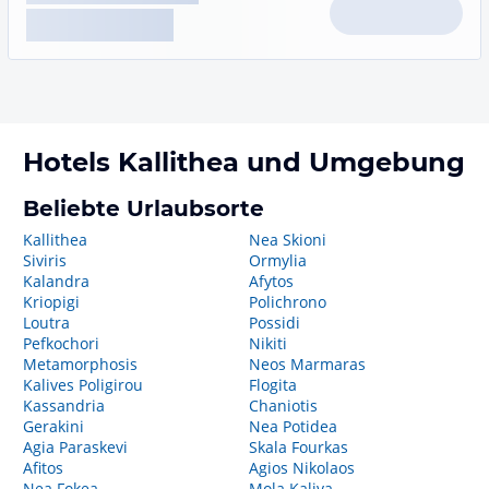
Hotels
Kallithea
und Umgebung
Beliebte Urlaubsorte
Kallithea
Nea Skioni
Siviris
Ormylia
Kalandra
Afytos
Kriopigi
Polichrono
Loutra
Possidi
Pefkochori
Nikiti
Metamorphosis
Neos Marmaras
Kalives Poligirou
Flogita
Kassandria
Chaniotis
Gerakini
Nea Potidea
Agia Paraskevi
Skala Fourkas
Afitos
Agios Nikolaos
Nea Fokea
Mola Kaliva