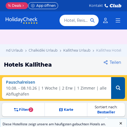
%
Deals
App öffnen
Kontakt
Hotel, Reiseziel
enland Urlaub
Chalkidiki Urlaub
Kallithea Urlaub
Kallithea Hotels
Teilen
Hotels Kallithea
Pauschalreisen
10.08.
-
08.10.26
1 Woche
2 Erw | 1 Zimmer
alle
Abflughäfen
Sortiert nach:
Filter
2
Karte
Bestseller
Diese Hotelliste zeigt unsere am häufigsten gebuchten Hotels an.