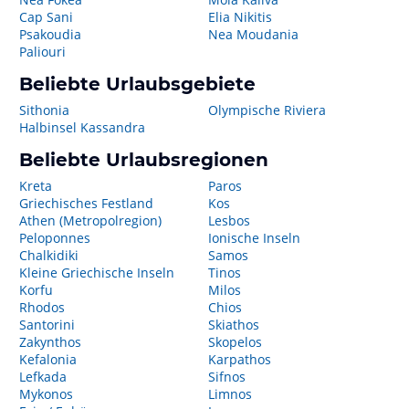
Cap Sani
Elia Nikitis
Psakoudia
Nea Moudania
Paliouri
Beliebte Urlaubsgebiete
Sithonia
Olympische Riviera
Halbinsel Kassandra
Beliebte Urlaubsregionen
Kreta
Paros
Griechisches Festland
Kos
Athen (Metropolregion)
Lesbos
Peloponnes
Ionische Inseln
Chalkidiki
Samos
Kleine Griechische Inseln
Tinos
Korfu
Milos
Rhodos
Chios
Santorini
Skiathos
Zakynthos
Skopelos
Kefalonia
Karpathos
Lefkada
Sifnos
Mykonos
Limnos