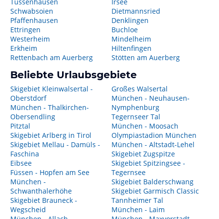
Tussenhausen
Irsee
Schwabsoien
Dietmannsried
Pfaffenhausen
Denklingen
Ettringen
Buchloe
Westerheim
Mindelheim
Erkheim
Hiltenfingen
Rettenbach am Auerberg
Stötten am Auerberg
Beliebte Urlaubsgebiete
Skigebiet Kleinwalsertal -
Großes Walsertal
Oberstdorf
München - Neuhausen-
München - Thalkirchen-
Nymphenburg
Obersendling
Tegernseer Tal
Pitztal
München - Moosach
Skigebiet Arlberg in Tirol
Olympiastadion München
Skigebiet Mellau - Damüls -
München - Altstadt-Lehel
Faschina
Skigebiet Zugspitze
Eibsee
Skigebiet Spitzingsee -
Füssen - Hopfen am See
Tegernsee
München -
Skigebiet Balderschwang
Schwanthalerhöhe
Skigebiet Garmisch Classic
Skigebiet Brauneck -
Tannheimer Tal
Wegscheid
München - Laim
München - Allach-
München - Maxvorstadt