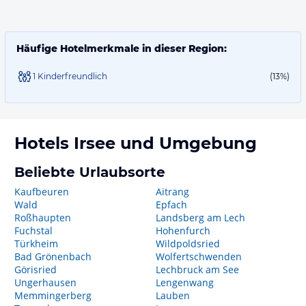
Häufige Hotelmerkmale in dieser Region:
1 Kinderfreundlich
(13%)
Hotels
Irsee
und Umgebung
Beliebte Urlaubsorte
Kaufbeuren
Aitrang
Wald
Epfach
Roßhaupten
Landsberg am Lech
Fuchstal
Hohenfurch
Türkheim
Wildpoldsried
Bad Grönenbach
Wolfertschwenden
Görisried
Lechbruck am See
Ungerhausen
Lengenwang
Memmingerberg
Lauben