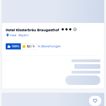
Hotel Klosterbräu Braugasthof
Irsee
·
Bayern
14
Bewertungen
100%
3,1
/ 6