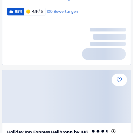
100
Bewertungen
85%
4,9
/ 6
Holiday Inn Express Heilbronn by IHG