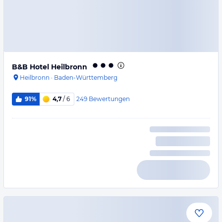
B&B Hotel Heilbronn
Heilbronn
·
Baden-Württemberg
249
Bewertungen
91%
4,7
/ 6