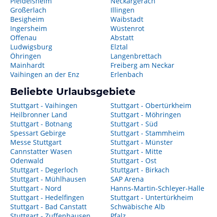
Pleidelsheim
Neckargerach
Großerlach
Illingen
Besigheim
Waibstadt
Ingersheim
Wüstenrot
Offenau
Abstatt
Ludwigsburg
Elztal
Öhringen
Langenbrettach
Mainhardt
Freiberg am Neckar
Vaihingen an der Enz
Erlenbach
Beliebte Urlaubsgebiete
Stuttgart - Vaihingen
Stuttgart - Obertürkheim
Heilbronner Land
Stuttgart - Möhringen
Stuttgart - Botnang
Stuttgart - Süd
Spessart Gebirge
Stuttgart - Stammheim
Messe Stuttgart
Stuttgart - Münster
Cannstatter Wasen
Stuttgart - Mitte
Odenwald
Stuttgart - Ost
Stuttgart - Degerloch
Stuttgart - Birkach
Stuttgart - Mühlhausen
SAP Arena
Stuttgart - Nord
Hanns-Martin-Schleyer-Halle
Stuttgart - Hedelfingen
Stuttgart - Untertürkheim
Stuttgart - Bad Canstatt
Schwäbische Alb
Stuttgart - Zuffenhausen
Pfalz