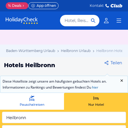
%
Deals
App öffnen
Kontakt
Hotel, Reiseziel
b
Baden-Württemberg Urlaub
Heilbronn Urlaub
Heilbronn Hotels
Teilen
Hotels Heilbronn
Diese Hotelliste zeigt unsere am häufigsten gebuchten Hotels an.
Informationen zu Rankings und Bewertungen findest Du
hier
Pauschalreisen
Nur Hotel
Heilbronn