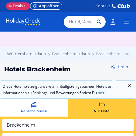
%
Deals
App öffnen
Kontakt
Hotel, Reiseziel
den-Württemberg Urlaub
Brackenheim Urlaub
Brackenheim Hotels
Teilen
Hotels Brackenheim
Diese Hotelliste zeigt unsere am häufigsten gebuchten Hotels an.
Informationen zu Rankings und Bewertungen findest Du
hier
Pauschalreisen
Nur Hotel
Brackenheim