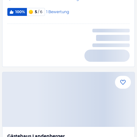
1
Bewertung
100%
5
/ 6
Gästehaus Landenberger