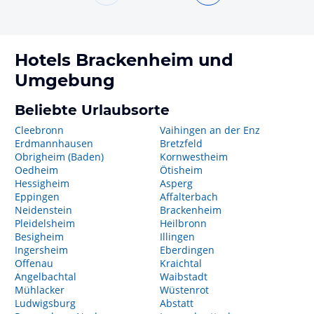
Hotels
Brackenheim
und
Umgebung
Beliebte Urlaubsorte
Cleebronn
Vaihingen an der Enz
Erdmannhausen
Bretzfeld
Obrigheim (Baden)
Kornwestheim
Oedheim
Ötisheim
Hessigheim
Asperg
Eppingen
Affalterbach
Neidenstein
Brackenheim
Pleidelsheim
Heilbronn
Besigheim
Illingen
Ingersheim
Eberdingen
Offenau
Kraichtal
Angelbachtal
Waibstadt
Mühlacker
Wüstenrot
Ludwigsburg
Abstatt