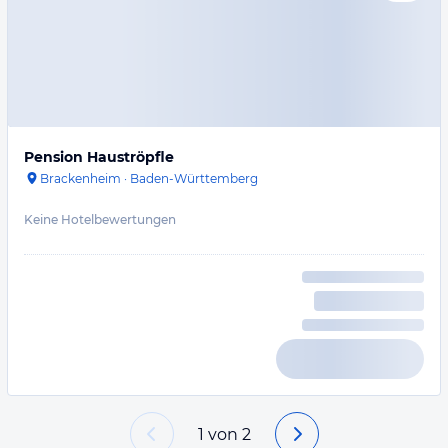
Pension Hauströpfle
Brackenheim
·
Baden-Württemberg
Keine Hotelbewertungen
1
von
2