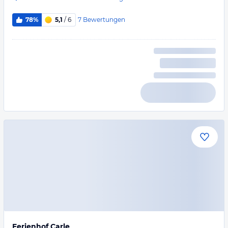
7
Bewertungen
78%
5,1
/ 6
Ferienhof Carle