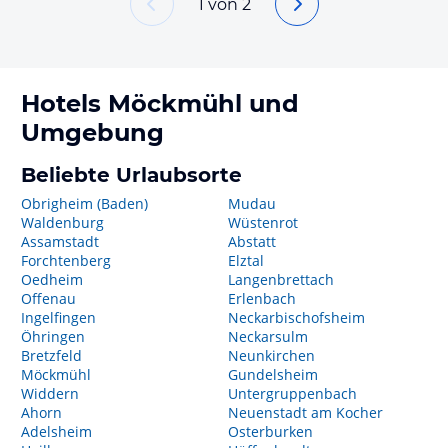
1
von
2
Hotels
Möckmühl
und
Umgebung
Beliebte Urlaubsorte
Obrigheim (Baden)
Mudau
Waldenburg
Wüstenrot
Assamstadt
Abstatt
Forchtenberg
Elztal
Oedheim
Langenbrettach
Offenau
Erlenbach
Ingelfingen
Neckarbischofsheim
Öhringen
Neckarsulm
Bretzfeld
Neunkirchen
Möckmühl
Gundelsheim
Widdern
Untergruppenbach
Ahorn
Neuenstadt am Kocher
Adelsheim
Osterburken