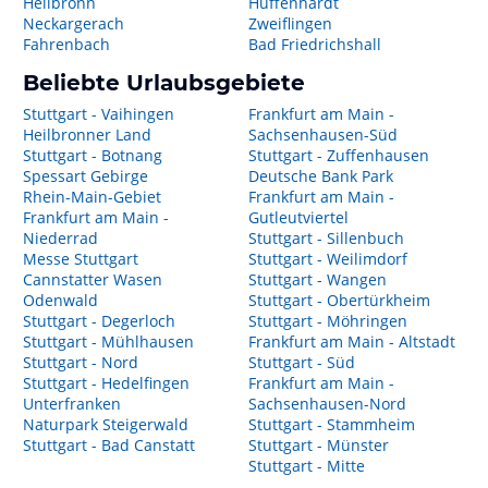
Heilbronn
Hüffenhardt
Neckargerach
Zweiflingen
Fahrenbach
Bad Friedrichshall
Beliebte Urlaubsgebiete
Stuttgart - Vaihingen
Frankfurt am Main -
Heilbronner Land
Sachsenhausen-Süd
Stuttgart - Botnang
Stuttgart - Zuffenhausen
Spessart Gebirge
Deutsche Bank Park
Rhein-Main-Gebiet
Frankfurt am Main -
Frankfurt am Main -
Gutleutviertel
Niederrad
Stuttgart - Sillenbuch
Messe Stuttgart
Stuttgart - Weilimdorf
Cannstatter Wasen
Stuttgart - Wangen
Odenwald
Stuttgart - Obertürkheim
Stuttgart - Degerloch
Stuttgart - Möhringen
Stuttgart - Mühlhausen
Frankfurt am Main - Altstadt
Stuttgart - Nord
Stuttgart - Süd
Stuttgart - Hedelfingen
Frankfurt am Main -
Unterfranken
Sachsenhausen-Nord
Naturpark Steigerwald
Stuttgart - Stammheim
Stuttgart - Bad Canstatt
Stuttgart - Münster
Stuttgart - Mitte