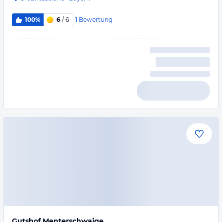
1
Bewertung
100%
6
/ 6
Gutshof Menterschwaige