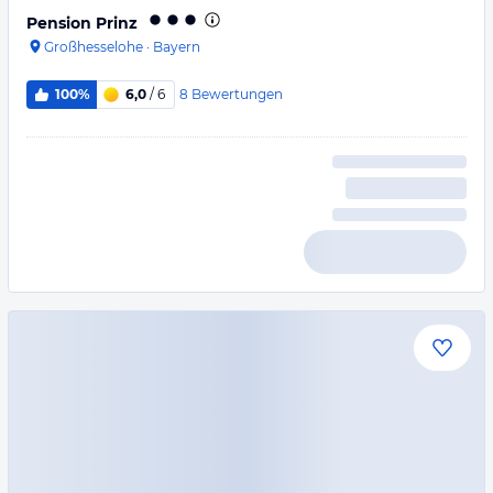
Pension Prinz
Großhesselohe
·
Bayern
8
Bewertungen
100%
6,0
/ 6