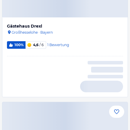
Gästehaus Drexl
Großhesselohe
·
Bayern
1
Bewertung
100%
4,6
/ 6