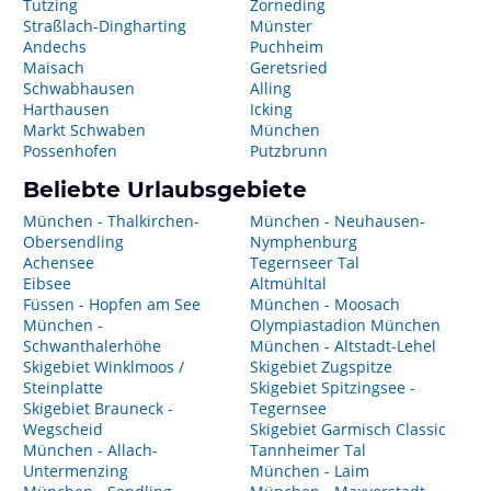
Tutzing
Zorneding
Straßlach-Dingharting
Münster
Andechs
Puchheim
Maisach
Geretsried
Schwabhausen
Alling
Harthausen
Icking
Markt Schwaben
München
Possenhofen
Putzbrunn
Beliebte Urlaubsgebiete
München - Thalkirchen-
München - Neuhausen-
Obersendling
Nymphenburg
Achensee
Tegernseer Tal
Eibsee
Altmühltal
Füssen - Hopfen am See
München - Moosach
München -
Olympiastadion München
Schwanthalerhöhe
München - Altstadt-Lehel
Skigebiet Winklmoos /
Skigebiet Zugspitze
Steinplatte
Skigebiet Spitzingsee -
Skigebiet Brauneck -
Tegernsee
Wegscheid
Skigebiet Garmisch Classic
München - Allach-
Tannheimer Tal
Untermenzing
München - Laim