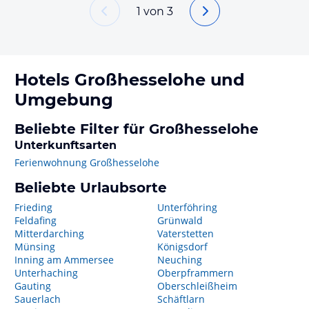
1
von
3
Hotels
Großhesselohe
und
Umgebung
Beliebte Filter für Großhesselohe
Unterkunftsarten
Ferienwohnung Großhesselohe
Beliebte Urlaubsorte
Frieding
Unterföhring
Feldafing
Grünwald
Mitterdarching
Vaterstetten
Münsing
Königsdorf
Inning am Ammersee
Neuching
Unterhaching
Oberpframmern
Gauting
Oberschleißheim
Sauerlach
Schäftlarn