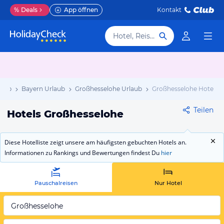
%
Deals
App öffnen
Kontakt
Hotel, Reiseziel
laub
Bayern Urlaub
Großhesselohe Urlaub
Großhesselohe Hotels
Teilen
Hotels Großhesselohe
Diese Hotelliste zeigt unsere am häufigsten gebuchten Hotels an.
Informationen zu Rankings und Bewertungen findest Du
hier
Pauschalreisen
Nur Hotel
Großhesselohe