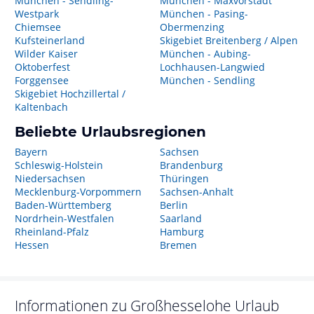
München - Sendling-
München - Maxvorstadt
Westpark
München - Pasing-
Chiemsee
Obermenzing
Kufsteinerland
Skigebiet Breitenberg / Alpen
Wilder Kaiser
München - Aubing-
Oktoberfest
Lochhausen-Langwied
Forggensee
München - Sendling
Skigebiet Hochzillertal /
Kaltenbach
Beliebte Urlaubsregionen
Bayern
Sachsen
Schleswig-Holstein
Brandenburg
Niedersachsen
Thüringen
Mecklenburg-Vorpommern
Sachsen-Anhalt
Baden-Württemberg
Berlin
Nordrhein-Westfalen
Saarland
Rheinland-Pfalz
Hamburg
Hessen
Bremen
Informationen zu
Großhesselohe
Urlaub