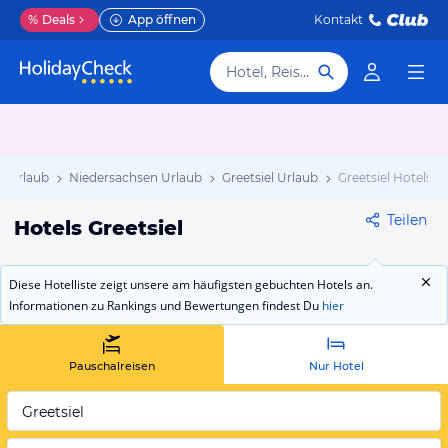
%
Deals
App öffnen
Kontakt
Hotel, Reiseziel
d Urlaub
Niedersachsen Urlaub
Greetsiel Urlaub
Greetsiel Hotels
Teilen
Hotels Greetsiel
Diese Hotelliste zeigt unsere am häufigsten gebuchten Hotels an.
Informationen zu Rankings und Bewertungen findest Du
hier
Pauschalreisen
Nur Hotel
Greetsiel