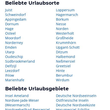
Beliebte Urlaubsorte
Juist
Loppersum
Schweindorf
Hagermarsch
Appingedam
Borkum
Dornum
Nesse
Hage
Norden
Osteel
Westerholt
Moordorf
Großheide
Norderney
Krummhörn
Emden
Upgant-Schott
Utarp
Ditzum
Oudeschip
Halbemond
Südbrookmerland
Neßmersiel
Delfzijl
Greetsiel
Leezdorf
Hinte
Ihlow
Berumbur
Marienhafe
Wirdum
Beliebte Urlaubsgebiete
Insel Ameland
Deutsche Nordseeinseln
Nordsee-Jade-Weser
Ostfriesische Inseln
(Wesermarsch)
Deutsche Nordseeküste
Nordseeheilbad Bensersiel
Horumersiel-Schillig