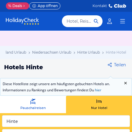
%
Deals
App öffnen
Kontakt
Hotel, Reiseziel
schland Urlaub
Niedersachsen Urlaub
Hinte Urlaub
Hinte Hotels
Teilen
Hotels Hinte
Diese Hotelliste zeigt unsere am häufigsten gebuchten Hotels an.
Informationen zu Rankings und Bewertungen findest Du
hier
Pauschalreisen
Nur Hotel
Hinte