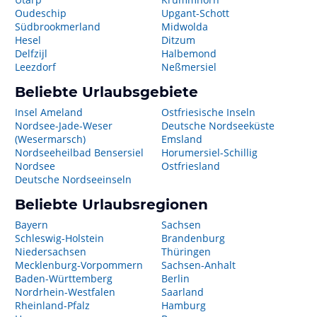
Oudeschip
Upgant-Schott
Südbrookmerland
Midwolda
Hesel
Ditzum
Delfzijl
Halbemond
Leezdorf
Neßmersiel
Beliebte Urlaubsgebiete
Insel Ameland
Ostfriesische Inseln
Nordsee-Jade-Weser
Deutsche Nordseeküste
(Wesermarsch)
Emsland
Nordseeheilbad Bensersiel
Horumersiel-Schillig
Nordsee
Ostfriesland
Deutsche Nordseeinseln
Beliebte Urlaubsregionen
Bayern
Sachsen
Schleswig-Holstein
Brandenburg
Niedersachsen
Thüringen
Mecklenburg-Vorpommern
Sachsen-Anhalt
Baden-Württemberg
Berlin
Nordrhein-Westfalen
Saarland
Rheinland-Pfalz
Hamburg