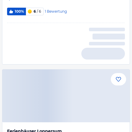
1
Bewertung
100%
6
/ 6
Ferienhäuser Loppersum