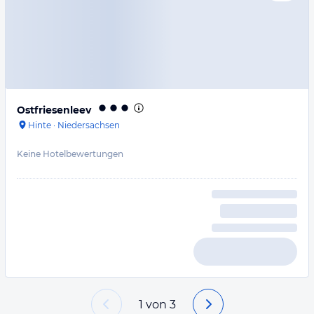
Ostfriesenleev
Hinte
·
Niedersachsen
Keine Hotelbewertungen
1
von
3