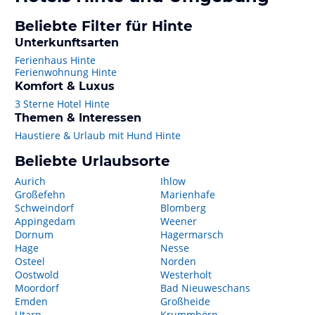
Beliebte Filter für Hinte
Unterkunftsarten
Ferienhaus Hinte
Ferienwohnung Hinte
Komfort & Luxus
3 Sterne Hotel Hinte
Themen & Interessen
Haustiere & Urlaub mit Hund Hinte
Beliebte Urlaubsorte
Aurich
Ihlow
Großefehn
Marienhafe
Schweindorf
Blomberg
Appingedam
Weener
Dornum
Hagermarsch
Hage
Nesse
Osteel
Norden
Oostwold
Westerholt
Moordorf
Bad Nieuweschans
Emden
Großheide
Utarp
Krummhörn