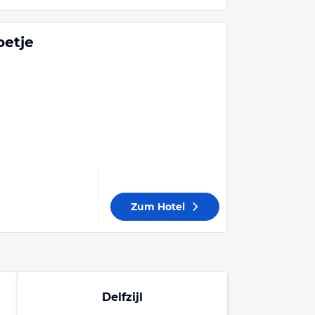
oetje
Zum Hotel
Delfzijl