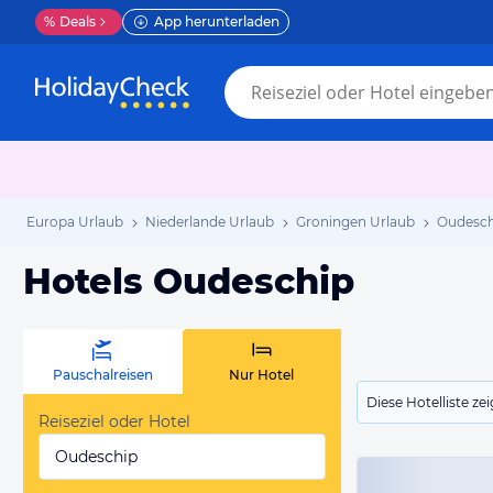
%
Deals
App herunterladen
Europa Urlaub
Niederlande Urlaub
Groningen Urlaub
Oudesch
Hotels Oudeschip
Pauschalreisen
Nur Hotel
Diese Hotelliste z
Reiseziel oder Hotel
Oudeschip