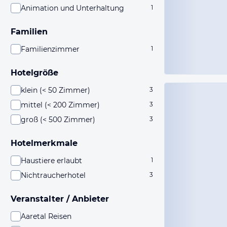
Animation und Unterhaltung
1
Familien
Familienzimmer
1
Hotelgröße
klein (< 50 Zimmer)
3
mittel (< 200 Zimmer)
3
groß (< 500 Zimmer)
3
Hotelmerkmale
Haustiere erlaubt
1
Nichtraucherhotel
3
Veranstalter / Anbieter
Aaretal Reisen