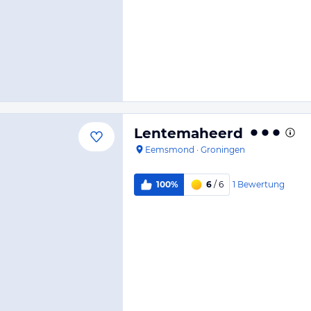
Lentemaheerd
Eemsmond
·
Groningen
1
Bewertung
100%
6
/ 6