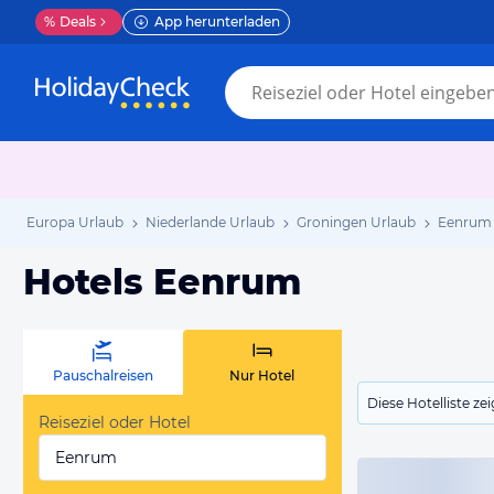
%
Deals
App herunterladen
Europa Urlaub
Niederlande Urlaub
Groningen Urlaub
Eenrum 
Hotels Eenrum
Pauschalreisen
Nur Hotel
Diese Hotelliste z
Reiseziel oder Hotel
Eenrum