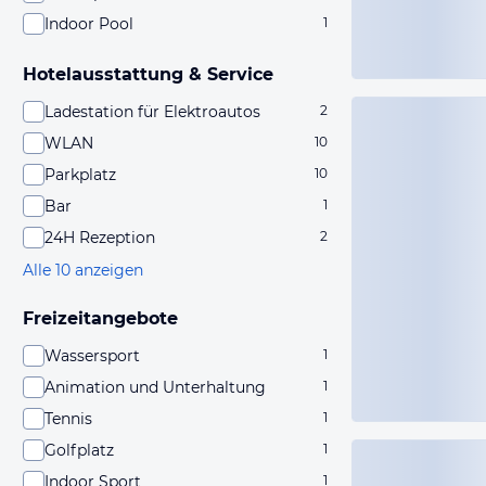
Indoor Pool
1
Hotelausstattung & Service
Ladestation für Elektroautos
2
WLAN
10
Parkplatz
10
Bar
1
24H Rezeption
2
Alle 10 anzeigen
Freizeitangebote
Wassersport
1
Animation und Unterhaltung
1
Tennis
1
Golfplatz
1
Indoor Sport
1