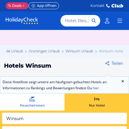
%
Deals
App öffnen
Kontakt
Hotel, Reiseziel
rlande Urlaub
Groningen Urlaub
Winsum Urlaub
Winsum Hotels
Teilen
Hotels Winsum
Diese Hotelliste zeigt unsere am häufigsten gebuchten Hotels an.
Informationen zu Rankings und Bewertungen findest Du
hier
Pauschalreisen
Nur Hotel
Winsum