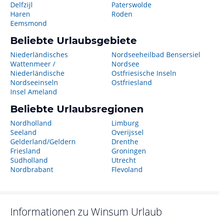
Delfzijl
Paterswolde
Haren
Roden
Eemsmond
Beliebte Urlaubsgebiete
Niederländisches
Nordseeheilbad Bensersiel
Wattenmeer /
Nordsee
Niederländische
Ostfriesische Inseln
Nordseeinseln
Ostfriesland
Insel Ameland
Beliebte Urlaubsregionen
Nordholland
Limburg
Seeland
Overijssel
Gelderland/Geldern
Drenthe
Friesland
Groningen
Südholland
Utrecht
Nordbrabant
Flevoland
Informationen zu
Winsum
Urlaub