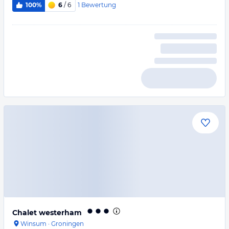
1
Bewertung
100%
6
/ 6
Chalet westerham
Winsum
·
Groningen