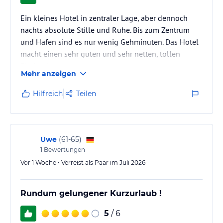
Ein kleines Hotel in zentraler Lage, aber dennoch
nachts absolute Stille und Ruhe. Bis zum Zentrum
und Hafen sind es nur wenig Gehminuten. Das Hotel
macht einen sehr guten und sehr netten, tollen
Eindruck.
Mehr anzeigen
Es sind ausreichend Parkmöglichkeiten vorhanden.
Hilfreich
Teilen
Uwe
(
61-65
)
1
Bewertungen
Vor 1 Woche • Verreist als Paar im Juli 2026
Rundum gelungener Kurzurlaub !
5
/ 6