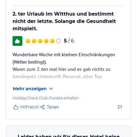
2. ter Urlaub im Witthus und bestimmt
nicht der letzte. Solange die Gesundheit
mitspielt.
5
/ 6
Wunderbare Woche mit kleinen Einschränkungen
(Wetter bedingt).
Waren zum 2. ten mal hier und es gab nichts zu
bemängeln. Unterkunft, Personal, alles Top.
Frühstück, alles was dazugehört vorhanden.
Mehr anzeigen
Abendessen (2 Gang HP) immer sehr lecker. Greetsiel
ist eine Reise wert. Es gibt eigentlich nichts Neues zu
HolidayCheck Club-Punkte erhalten
berichten, da ja in vielen Bewertungen schon alles
Hilfreich
Teilen
geschrieben wurde.
Leider haben wir für dieses Hotel keine