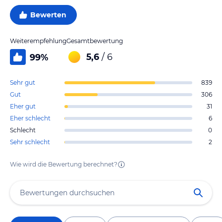
Bewerten
Weiterempfehlung
Gesamtbewertung
5,6
/ 6
99
%
Sehr gut
839
Gut
306
Eher gut
31
Eher schlecht
6
Schlecht
0
Sehr schlecht
2
Wie wird die Bewertung berechnet?