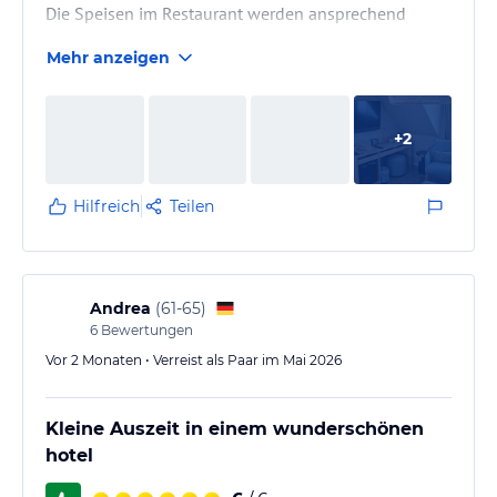
Die Speisen im Restaurant werden ansprechend
angerichtet und sind entgegen einiger Bewertungen
Mehr anzeigen
in verschiedene Portalen echt lecker und reichlich.
Das Einzige was ich zu bemängeln hätte der
Zimmerpreis ist O.K, aber die Preise im Restaurant
+
2
finde ich etwas zu hoch.
Hilfreich
Teilen
Andrea
(
61-65
)
6
Bewertungen
Vor 2 Monaten • Verreist als Paar im Mai 2026
Kleine Auszeit in einem wunderschönen
hotel