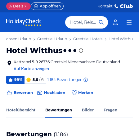
%
Deals
App öffnen
Kontakt
Hotel, Reiseziel
ersachsen Urlaub
Greetsiel Urlaub
Greetsiel Hotels
Hotel Witthus
Hotel Witthus
Kattrepel 5-9 26736 Greetsiel Niedersachsen Deutschland
Auf Karte anzeigen
1.184
Bewertungen
99%
5,6
/ 6
Bewerten
Hochladen
Merken
Hotelübersicht
Bewertungen
Bilder
Fragen
Bewertungen
(
1.184
)