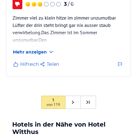
3
/ 6
Zimmer viel zu klein hitze im zimmer unzumutbar
Lüfter der drin steht bringt gar nix ausser staub
verwirbelung.Das Zimmer ist im Sommer
unzumutbar.Den
Ganzen Tag läuft ein lauter lüfter bis gegen 22 uhr
Mehr anzeigen
dann ist ruhe bis morgens 7 uhr.Personal sehr
freundlich,Essen ausser Preis Top und alles sehr sehr
Hilfreich
Teilen
sauber .rundum
1
von
119
Hotels in der Nähe von Hotel
Witthus