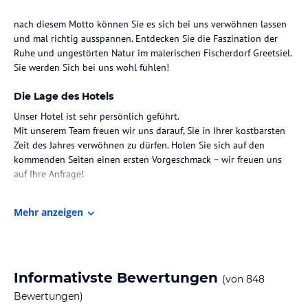
nach diesem Motto können Sie es sich bei uns verwöhnen lassen
und mal richtig ausspannen. Entdecken Sie die Faszination der
Ruhe und ungestörten Natur im malerischen Fischerdorf Greetsiel.
Die Lage des Hotels
Unser Hotel ist sehr persönlich geführt.
Mit unserem Team freuen wir uns darauf, Sie in Ihrer kostbarsten
Zeit des Jahres verwöhnen zu dürfen. Holen Sie sich auf den
kommenden Seiten einen ersten Vorgeschmack – wir freuen uns
Zimmer / Unterbringung im Hotel
Mehr anzeigen
Der besondere Charme eines aufwendig restaurierten historischen
Gebäudes veindet mit allen Annehmlichkeiten eines modernen
Komforthotels.
Informativste Bewertungen
(von
848
Gastronomie im Hotel
Bewertungen)
Restaurant Upkammer: