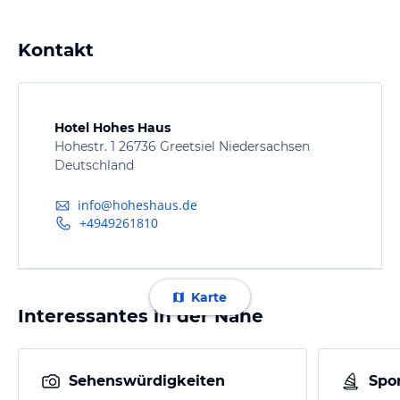
Kontakt
Hotel Hohes Haus
Hohestr. 1 26736 Greetsiel Niedersachsen
Deutschland
info@hoheshaus.de
+4949261810
Karte
Interessantes in der Nähe
Sehenswürdigkeiten
Spor