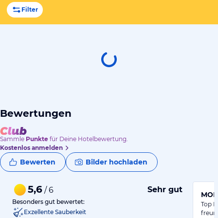
Filter
Bewertungen
Sammle
Punkte
für Deine Hotelbewertung.
Kostenlos anmelden
Bewerten
Bilder hochladen
5,6
Sehr gut
/ 6
MOIN
Besonders gut bewertet:
Top L
Exzellente Sauberkeit
freun