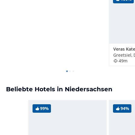
Greetsiel,
49m
Beliebte Hotels in Niedersachsen
99%
94%