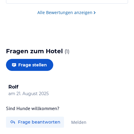
Die historische Art des Hotels mit seinem Denkmal
gerechten Räumen, Treppen und Fluren spricht uns
Alle Bewertungen anzeigen
an, auch wenn man sich bewusst auf die
Unebenheiten einstellen und bewegen/gehen muss.
Fragen zum Hotel
(
1
)
Frage stellen
Rolf
am
21. August 2025
Sind Hunde willkommen?
Frage beantworten
Melden