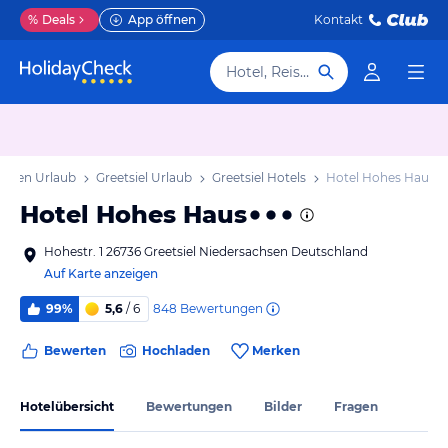
%
Deals
App öffnen
Kontakt
Hotel, Reiseziel
chsen Urlaub
Greetsiel Urlaub
Greetsiel Hotels
Hotel Hohes Haus
Hotel Hohes Haus
Hohestr. 1 26736 Greetsiel Niedersachsen Deutschland
Auf Karte anzeigen
848
Bewertungen
99%
5,6
/ 6
Bewerten
Hochladen
Merken
Hotelübersicht
Bewertungen
Bilder
Fragen