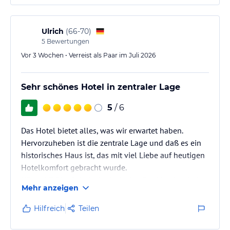
Ulrich
(
66-70
)
5
Bewertungen
Vor 3 Wochen • Verreist als Paar im Juli 2026
Sehr schönes Hotel in zentraler Lage
5
/ 6
Das Hotel bietet alles, was wir erwartet haben.
Hervorzuheben ist die zentrale Lage und daß es ein
historisches Haus ist, das mit viel Liebe auf heutigen
Hotelkomfort gebracht wurde.
HP und Frühstück sind sehr lecker. Der Hotelparkplatz
Mehr anzeigen
ist nahe gelegen - zum Ausladen darf man wohl
direkt vorfahren, wird aber von einen Verbotsschild
Hilfreich
Teilen
davon abgehalten. Ein Hinweis bei der
Buchungsbestätigung wäre hilfreich.