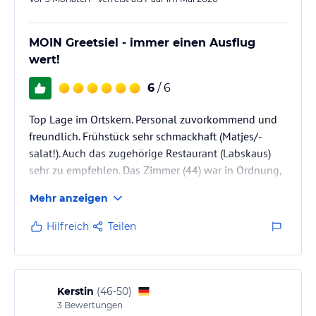
MOIN Greetsiel - immer einen Ausflug
wert!
6
/ 6
Top Lage im Ortskern. Personal zuvorkommend und
freundlich. Frühstück sehr schmackhaft (Matjes/-
salat!). Auch das zugehörige Restaurant (Labskaus)
sehr zu empfehlen. Das Zimmer (44) war in Ordnung,
wenn auch nicht der letzte Schrei. Das Gebäude ist ja
Mehr anzeigen
nicht mehr ganz neu.
Hilfreich
Teilen
Kerstin
(
46-50
)
3
Bewertungen