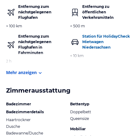
Entfernung zum
Entfernung zu
nächstgelegenen
öffentlichen
Flughafen
Verkehrsmitteln
> 100 km
< 500 m
Entfernung zum
Station für HolidayCheck
nächstgelegenen
Mietwagen
Flughafen in
Niedersachsen
Fahrminuten
< 10 km
2 h
Mehr anzeigen
Zimmerausstattung
Badezimmer
Bettentyp
Badezimmerdetails
Doppelbett
Queensize
Haartrockner
Dusche
Mobiliar
Badewanne/Dusche