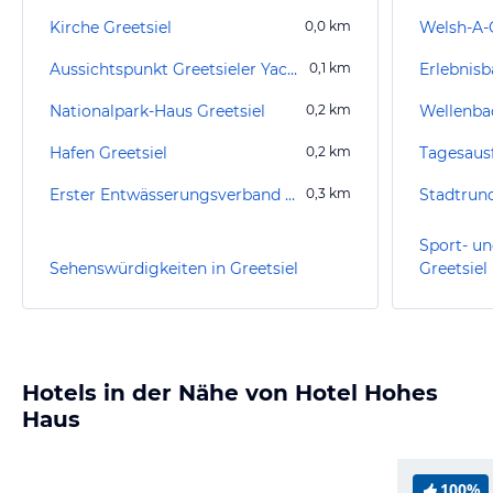
Kirche Greetsiel
0,0
km
Welsh-A-
Aussichtspunkt Greetsieler Yachthafen
0,1
km
Erlebnis
Nationalpark-Haus Greetsiel
0,2
km
Wellenba
Hafen Greetsiel
0,2
km
Tagesaus
Erster Entwässerungsverband Emden Schöpfwerk
0,3
km
Stadtrun
Sport- un
Sehenswürdigkeiten in Greetsiel
Greetsiel
Hotels in der Nähe von Hotel Hohes
Haus
100%