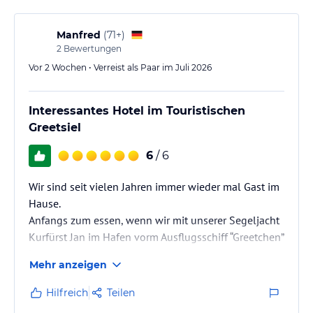
Manfred
(
71+
)
2
Bewertungen
Vor 2 Wochen • Verreist als Paar im Juli 2026
Interessantes Hotel im Touristischen
Greetsiel
6
/ 6
Wir sind seit vielen Jahren immer wieder mal Gast im
Hause.
Anfangs zum essen, wenn wir mit unserer Segeljacht
Kurfürst Jan im Hafen vorm Ausflugsschiff “Greetchen”
lagen.
Mehr anzeigen
Später kamen und kommen wir gerne für ein paar
Tage her, wenn wir aus verschiedenen Anlässen in der
Hilfreich
Teilen
Region oder auf der Durchreise sind.