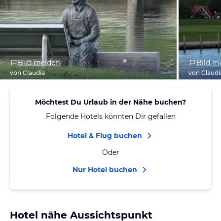
Bild melden
Bild m
von Claudia
von Claudi
Möchtest Du Urlaub in der Nähe buchen?
Folgende Hotels könnten Dir gefallen
Hotel & Flug buchen
Oder
Nur Hotel buchen
Hotel nähe Aussichtspunkt