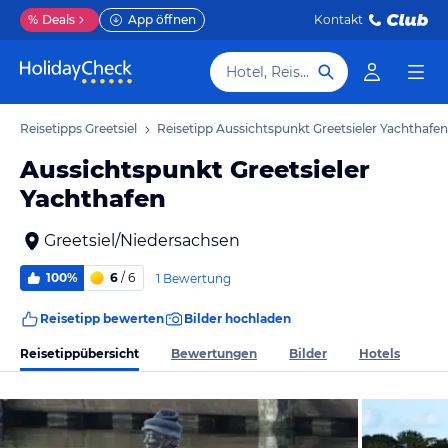
%
Deals
App öffnen
Kontakt
Hotel, Reiseziel
Reisetipps Greetsiel
Reisetipp Aussichtspunkt Greetsieler Yachthafen
Aussichtspunkt Greetsieler
Yachthafen
Greetsiel/Niedersachsen
100%
6
/ 6
1 Bewertung
Reisetipp bewerten
Bilder hochladen
Reisetippübersicht
Bewertungen
Bilder
Hotels