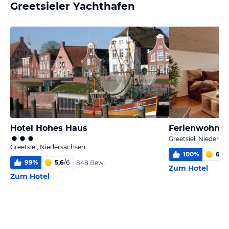
Greetsieler Yachthafen
Hotel Hohes Haus
Greetsiel, Niedersa
Greetsiel, Niedersachsen
100
%
6
/
6
99
%
5,6
/
6
848 Bew.
Zum Hotel
Zum Hotel