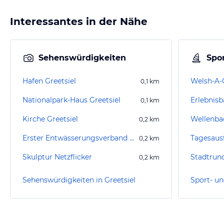
Interessantes in der Nähe
Sehenswürdigkeiten
Spor
Hafen Greetsiel
Welsh-A-
0,1
km
Nationalpark-Haus Greetsiel
Erlebnis
0,1
km
Kirche Greetsiel
Wellenba
0,2
km
Erster Entwässerungsverband Emden Schöpfwerk
Tagesaus
0,2
km
Skulptur Netzflicker
Stadtrun
0,2
km
Sehenswürdigkeiten in Greetsiel