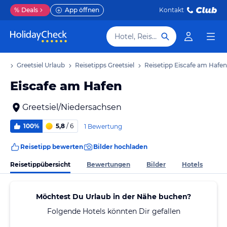
%
Deals
App öffnen
Kontakt
Hotel, Reiseziel
ub
Greetsiel Urlaub
Reisetipps Greetsiel
Reisetipp Eiscafe am Hafen
Eiscafe am Hafen
Greetsiel/Niedersachsen
100%
5,8
/ 6
1 Bewertung
Reisetipp bewerten
Bilder hochladen
Reisetippübersicht
Bewertungen
Bilder
Hotels
Möchtest Du Urlaub in der Nähe buchen?
Folgende Hotels könnten Dir gefallen