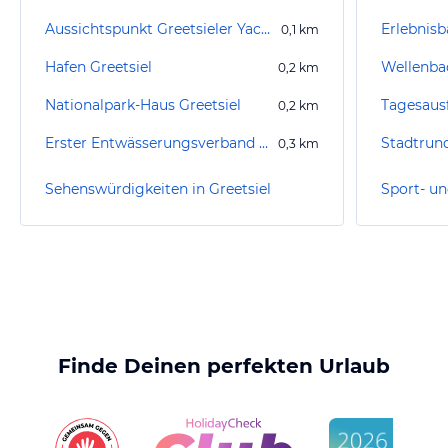
Aussichtspunkt Greetsieler Yachthafen
Erlebnis
0,1
km
Hafen Greetsiel
Wellenba
0,2
km
Nationalpark-Haus Greetsiel
Tagesaus
0,2
km
Erster Entwässerungsverband Emden Schöpfwerk
Stadtrun
0,3
km
Sehenswürdigkeiten in Greetsiel
Finde Deinen perfekten Urlaub