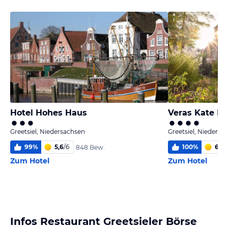
Hotel Hohes Haus
Greetsiel, Niedersachsen
Greetsiel, Niedersa
99
%
5,6
/
6
100
%
6,0
/
848 Bew.
Zum Hotel
Zum Hotel
Infos Restaurant Greetsieler Börse