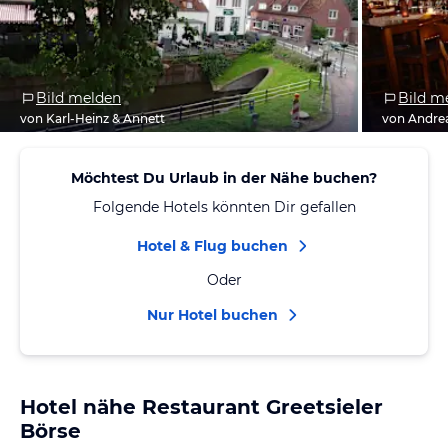
Bild melden
Bild m
von Karl-Heinz & Annett
von Andre
Möchtest Du Urlaub in der Nähe buchen?
Folgende Hotels könnten Dir gefallen
Hotel & Flug buchen
Oder
Nur Hotel buchen
Hotel nähe Restaurant Greetsieler
Börse