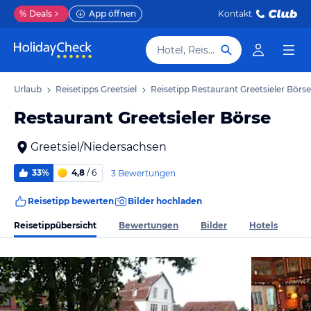
%
Deals
App öffnen
Kontakt
Hotel, Reiseziel
siel Urlaub
Reisetipps Greetsiel
Reisetipp Restaurant Greetsieler Börse
Restaurant Greetsieler Börse
Greetsiel/Niedersachsen
33%
4,8
/ 6
3 Bewertungen
Reisetipp bewerten
Bilder hochladen
Reisetippübersicht
Bewertungen
Bilder
Hotels