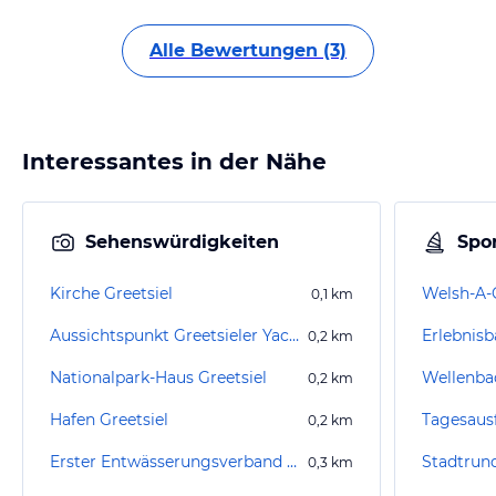
Alle Bewertungen (3)
Interessantes in der Nähe
Sehenswürdigkeiten
Spor
Kirche Greetsiel
Welsh-A-
0,1
km
Aussichtspunkt Greetsieler Yachthafen
Erlebnis
0,2
km
Nationalpark-Haus Greetsiel
Wellenba
0,2
km
Hafen Greetsiel
Tagesaus
0,2
km
Erster Entwässerungsverband Emden Schöpfwerk
Stadtrun
0,3
km