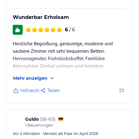
Wunderbar Erholsam
6
/ 6
Herzliche Begrüßung, geräumige, moderne und
saubere Zimmer mit sehr bequemen Betten.
Hervorragendes Frühstücksbuffet. Familiäre
Atmosphäre. Zentral gelegen und trotzdem
wunderbar ruhig. Sehr freundliche und
Mehr anzeigen
zuvorkommend Mitarbeiter
Hilfreich
Teilen
Guido
(
56-60
)
1
Bewertungen
Vor 4 Monaten • Verreist als Paar im April 2026