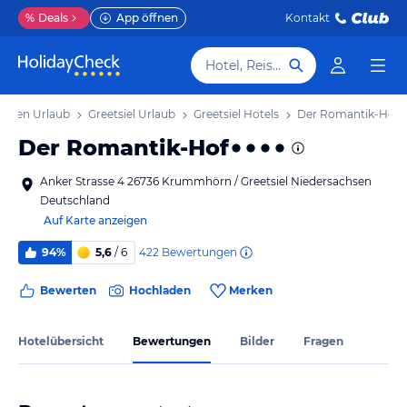
%
Deals
App öffnen
Kontakt
Hotel, Reiseziel
chsen Urlaub
Greetsiel Urlaub
Greetsiel Hotels
Der Romantik-Hof
Der Romantik-Hof
Anker Strasse 4 26736 Krummhörn / Greetsiel Niedersachsen
Deutschland
Auf Karte anzeigen
422
Bewertungen
94%
5,6
/ 6
Bewerten
Hochladen
Merken
Hotelübersicht
Bewertungen
Bilder
Fragen