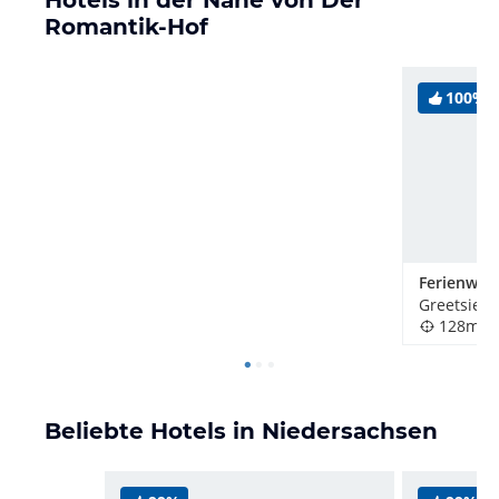
Hotels in der Nähe von Der
Romantik-Hof
100%
Greetsiel,
128m
Beliebte Hotels in Niedersachsen