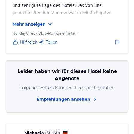
und sehr gute Lage des Hotels. Das von uns
gebuchte Premium Zimmer war in wirklich guten
Zustand. Wir haben uns sehr wohl gefühlt und
Mehr anzeigen
kommen gerne wieder.
HolidayCheck Club-Punkte erhalten
Hilfreich
Teilen
Leider haben wir für dieses Hotel keine
Angebote
Folgende Hotels könnten Ihnen auch gefallen
Empfehlungen ansehen
Michaela
(
56-60
)