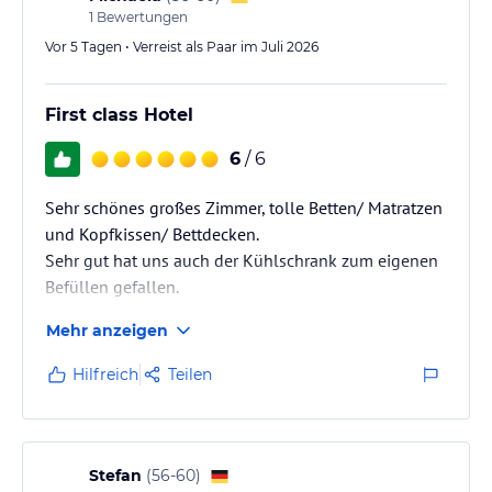
1
Bewertungen
Vor 5 Tagen • Verreist als Paar im Juli 2026
First class Hotel
6
/ 6
Sehr schönes großes Zimmer, tolle Betten/ Matratzen
und Kopfkissen/ Bettdecken.
Sehr gut hat uns auch der Kühlschrank zum eigenen
Befüllen gefallen.
Das Bad hatte eine komfortable Größe, leider war das
Mehr anzeigen
WC etwas niedrig und die Duschwanne zu hoch für
meine gehbehinderte Mutter. Vielleicht das WC etwas
Hilfreich
Teilen
erhöhen. Dusche ebenerdig wäre toll.
Die gesamte Anlage war den Preis wert.
Das wunderschöne Frühstücksbüffet, liebevoll
angerichtet, große Auswahl und Qualität, ein
Stefan
(
56-60
)