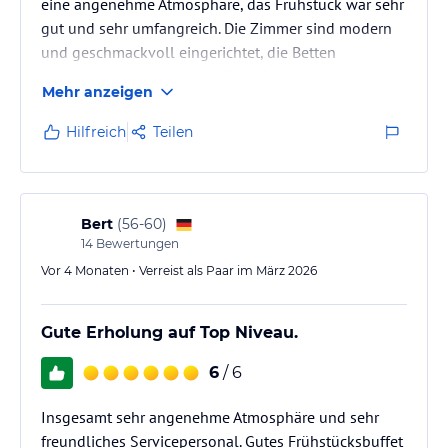
eine angenehme Atmosphäre, das Frühstück war sehr
gut und sehr umfangreich. Die Zimmer sind modern
und geschmackvoll eingerichtet, die Betten
wunderbar bequem. Auch die Außenanlage mit dem
Mehr anzeigen
Pool hat uns begeistert – alles ist äußerst gepflegt.
Das Personal war überaus freundlich. Rundum ein
Hilfreich
Teilen
sehr schönes Hotel mit ausgezeichnetem Service und
sehr zuvorkommendem Team.
Bert
(
56-60
)
14
Bewertungen
Vor 4 Monaten • Verreist als Paar im März 2026
Gute Erholung auf Top Niveau.
6
/ 6
Insgesamt sehr angenehme Atmosphäre und sehr
freundliches Servicepersonal. Gutes Frühstücksbuffet