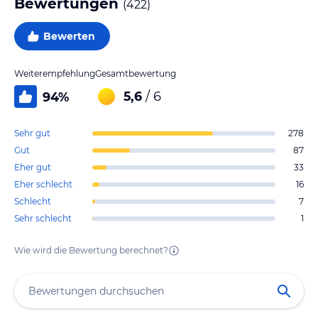
Bewertungen
(
422
)
Bewerten
Weiterempfehlung
Gesamtbewertung
5,6
/ 6
94
%
Sehr gut
278
Gut
87
Eher gut
33
Eher schlecht
16
Schlecht
7
Sehr schlecht
1
Wie wird die Bewertung berechnet?