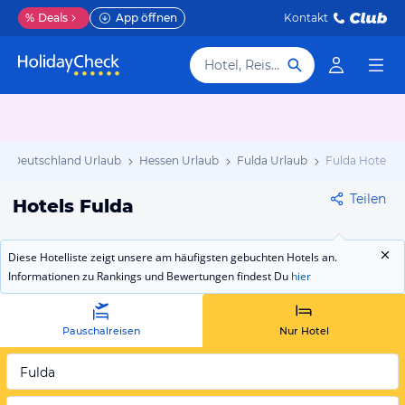
%
Deals
App öffnen
Kontakt
Hotel, Reiseziel
Deutschland Urlaub
Hessen Urlaub
Fulda Urlaub
Fulda Hotels
Teilen
Hotels Fulda
Diese Hotelliste zeigt unsere am häufigsten gebuchten Hotels an.
Informationen zu Rankings und Bewertungen findest Du
hier
Pauschalreisen
Nur Hotel
Fulda