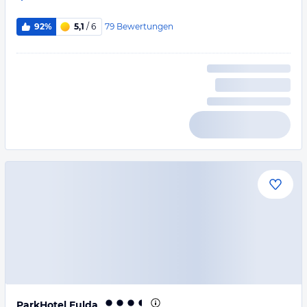
79
Bewertungen
92%
5,1
/ 6
ParkHotel Fulda