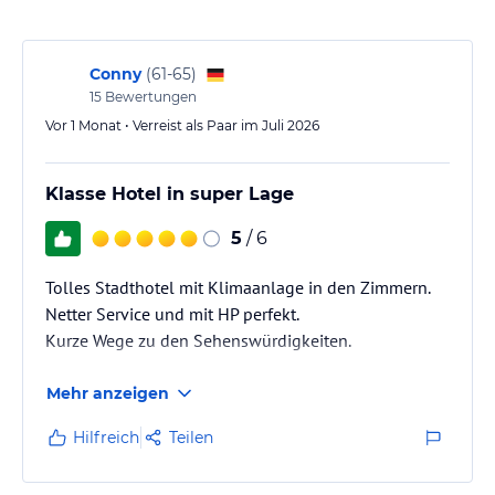
Wir verfügen über ein behindertengeeignetes Zimmer sowie 2
behindertengerechte Zimmer. Diese 3 Zimmer sind Zimmer der
Kategorie "Ambiente".
Conny
(
61-65
)
Sie haben die Wahl zwischen den folgenden Zimmerkategorien:
15
Bewertungen
Vor 1 Monat • Verreist als Paar im Juli 2026
* Ambiente-Doppelzimmer (ca. 25 m²)
- teilweise mit Balkon
- zum ruhigeren HotelgARTEn oder zur belebten Innenstadtseite
Klasse Hotel in super Lage
gelegen
5
/ 6
* Themenzimmer (ca. 25 m²)
- Afrika-, Romantik- oder Kunst-Themenzimmer
Tolles Stadthotel mit Klimaanlage in den Zimmern.
- zur belebten Innenstadtseite gelegen
Netter Service und mit HP perfekt.
Kurze Wege zu den Sehenswürdigkeiten.
* Junior-Suite (ca. 35 m²)
- teilweise mit Balkon
Mehr anzeigen
- zum ruhigeren HotelgARTEn oder zur belebten Innenstadtseite
gelegen
Hilfreich
Teilen
- gemütliche Sitzecke
- befüllte Minibar mit Snacks, Wasser, Softgetränken, Bier und
Piccolo