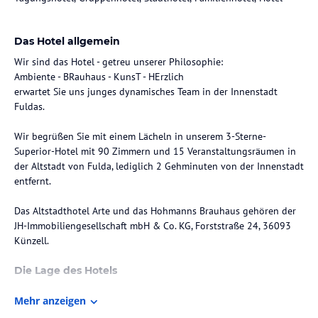
Das Hotel allgemein
Wir sind das Hotel - getreu unserer Philosophie:
Ambiente - BRauhaus - KunsT - HErzlich
erwartet Sie uns junges dynamisches Team in der Innenstadt
Fuldas.
Wir begrüßen Sie mit einem Lächeln in unserem 3-Sterne-
Superior-Hotel mit 90 Zimmern und 15 Veranstaltungsräumen in
der Altstadt von Fulda, lediglich 2 Gehminuten von der Innenstadt
entfernt.
Das Altstadthotel Arte und das Hohmanns Brauhaus gehören der
JH-Immobiliengesellschaft mbH & Co. KG, Forststraße 24, 36093
Künzell.
Die Lage des Hotels
Wir haben unseren Standort direkt in der belebten Innenstadt
Mehr anzeigen
Fuldas. Attraktive Einkaufsmöglichkeiten und die historischen