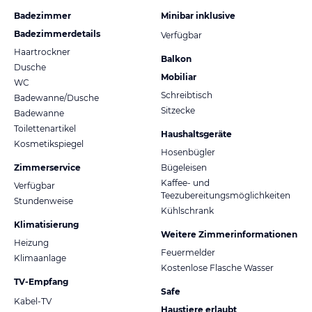
Badezimmer
Minibar inklusive
Badezimmerdetails
Verfügbar
Haartrockner
Balkon
Dusche
Mobiliar
WC
Schreibtisch
Badewanne/Dusche
Sitzecke
Badewanne
Toilettenartikel
Haushaltsgeräte
Kosmetikspiegel
Hosenbügler
Zimmerservice
Bügeleisen
Kaffee- und
Verfügbar
Teezubereitungsmöglichkeiten
Stundenweise
Kühlschrank
Klimatisierung
Weitere Zimmerinformationen
Heizung
Feuermelder
Klimaanlage
Kostenlose Flasche Wasser
TV-Empfang
Safe
Kabel-TV
Haustiere erlaubt