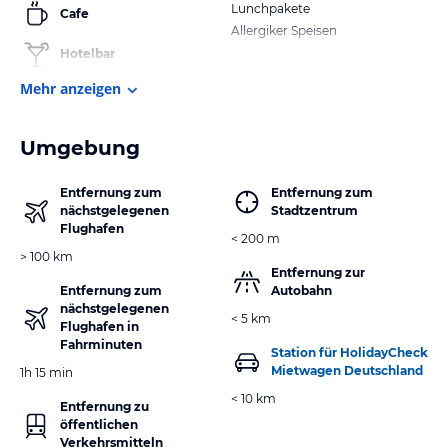
Lunchpakete
Cafe
Allergiker Speisen
Hotelbar
Mehr anzeigen
Umgebung
Entfernung zum
Entfernung zum
nächstgelegenen
Stadtzentrum
Flughafen
< 200 m
> 100 km
Entfernung zur
Entfernung zum
Autobahn
nächstgelegenen
< 5 km
Flughafen in
Fahrminuten
Station für HolidayCheck
Mietwagen Deutschland
1h 15 min
< 10 km
Entfernung zu
öffentlichen
Verkehrsmitteln