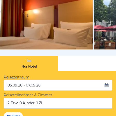
vom Hoteli
Nur Hotel
Reisezeitraum
05.09.26 - 07.09.26
Reiseteilnehmer & Zimmer
2 Erw, 0 Kinder, 1 Zi.