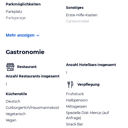
Parkmöglichkeiten
Sonstiges
Parkplatz
Erste-Hilfe-Kasten
Parkgarage
Gartenmöbel
Mehr anzeigen
Gastronomie
Anzahl Hotelbars insgesamt
Restaurant
1
Anzahl Restaurants insgesamt
1
Verpflegung
Küchenstile
Frühstück
Halbpension
Deutsch
Mittagessen
Gutbürgerlich/Hausmannskost
Spezielle Diät-Menüs (auf
Vegetarisch
Anfrage)
Vegan
Snack Bar