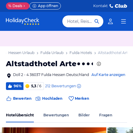
%
Deals
App öffnen
Kontakt
Hotel, Reiseziel
ub
Hessen Urlaub
Fulda Urlaub
Fulda Hotels
Altstadthotel Arte
Altstadthotel Arte
Doll 2 - 4 36037 Fulda Hessen Deutschland
Auf Karte anzeigen
212
Bewertungen
96%
5,3
/ 6
Bewerten
Hochladen
Merken
Hotelübersicht
Bewertungen
Bilder
Fragen