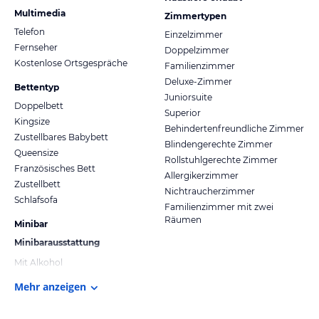
Multimedia
Zimmertypen
Telefon
Einzelzimmer
Fernseher
Doppelzimmer
Kostenlose Ortsgespräche
Familienzimmer
Deluxe-Zimmer
Bettentyp
Juniorsuite
Doppelbett
Superior
Kingsize
Behindertenfreundliche Zimmer
Zustellbares Babybett
Blindengerechte Zimmer
Queensize
Rollstuhlgerechte Zimmer
Französisches Bett
Allergikerzimmer
Zustellbett
Nichtraucherzimmer
Schlafsofa
Familienzimmer mit zwei
Räumen
Minibar
Minibarausstattung
Mit Alkohol
Mehr anzeigen