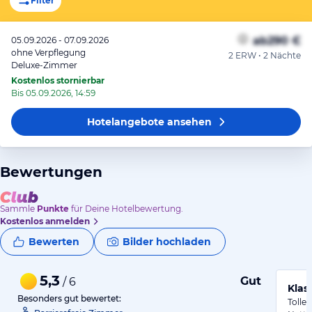
Filter
ab
290 €
05.09.2026 - 07.09.2026
ohne Verpflegung
2 ERW • 2 Nächte
Deluxe-Zimmer
Kostenlos stornierbar
Bis 05.09.2026, 14:59
Hotelangebote
ansehen
Bewertungen
Sammle
Punkte
für Deine Hotelbewertung.
Kostenlos anmelden
Bewerten
Bilder hochladen
5,3
Gut
/ 6
Klas
Besonders gut bewertet:
Tolle