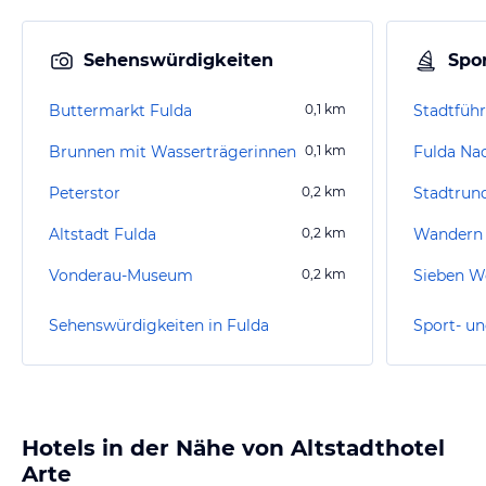
Sehenswürdigkeiten
Spor
Buttermarkt Fulda
0,1
km
Stadtführ
Brunnen mit Wasserträgerinnen
0,1
km
Fulda Na
Peterstor
0,2
km
Stadtrun
Altstadt Fulda
0,2
km
Wandern 
Vonderau-Museum
0,2
km
Sieben W
Sehenswürdigkeiten in Fulda
Sport- un
Hotels in der Nähe von Altstadthotel
Arte