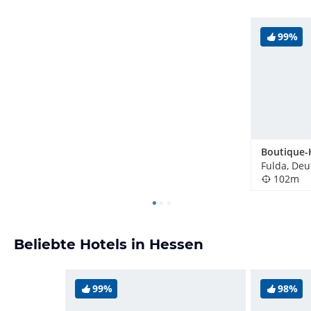
99%
Fulda, Deu
102m
Beliebte Hotels in Hessen
99%
98%