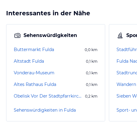
Interessantes in der Nähe
Sehenswürdigkeiten
Spor
Buttermarkt Fulda
Stadtführ
0,0
km
Altstadt Fulda
Fulda Na
0,1
km
Vonderau-Museum
Stadtrun
0,1
km
Altes Rathaus Fulda
Wandern 
0,1
km
Obelisk Vor Der Stadtpfarrkirche St. Blasius
Sieben W
0,2
km
Sehenswürdigkeiten in Fulda
Sport- un