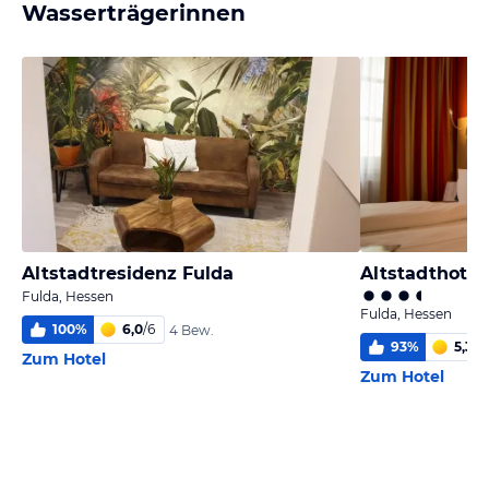
Wasserträgerinnen
Altstadtresidenz Fulda
Altstadthotel
Fulda, Hessen
Fulda, Hessen
100
%
6,0
/
6
4 Bew.
93
%
5,3
/
6
Zum Hotel
Zum Hotel