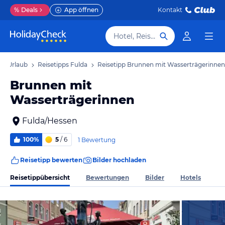
%
Deals
App öffnen
Kontakt
Hotel, Reiseziel
da Urlaub
Reisetipps Fulda
Reisetipp Brunnen mit Wasserträgerinnen
Brunnen mit
Wasserträgerinnen
Fulda/Hessen
100%
5
/ 6
1 Bewertung
Reisetipp bewerten
Bilder hochladen
Reisetippübersicht
Bewertungen
Bilder
Hotels