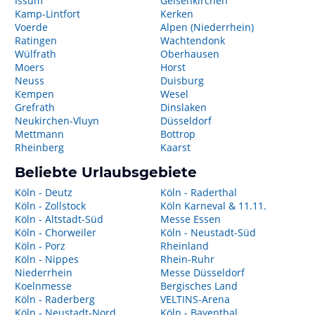
Issum
Gelsenkirchen
Kamp-Lintfort
Kerken
Voerde
Alpen (Niederrhein)
Ratingen
Wachtendonk
Wülfrath
Oberhausen
Moers
Horst
Neuss
Duisburg
Kempen
Wesel
Grefrath
Dinslaken
Neukirchen-Vluyn
Düsseldorf
Mettmann
Bottrop
Rheinberg
Kaarst
Beliebte Urlaubsgebiete
Köln - Deutz
Köln - Raderthal
Köln - Zollstock
Köln Karneval & 11.11.
Köln - Altstadt-Süd
Messe Essen
Köln - Chorweiler
Köln - Neustadt-Süd
Köln - Porz
Rheinland
Köln - Nippes
Rhein-Ruhr
Niederrhein
Messe Düsseldorf
Koelnmesse
Bergisches Land
Köln - Raderberg
VELTINS-Arena
Köln - Neustadt-Nord
Köln - Bayenthal