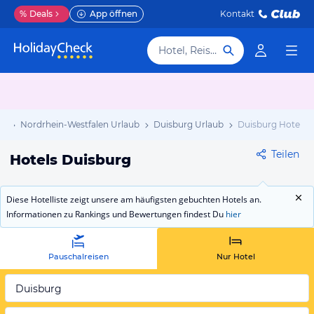
%
Deals
App öffnen
Kontakt
Hotel, Reiseziel
ub
Nordrhein-Westfalen Urlaub
Duisburg Urlaub
Duisburg Hotels
Teilen
Hotels Duisburg
Diese Hotelliste zeigt unsere am häufigsten gebuchten Hotels an.
Informationen zu Rankings und Bewertungen findest Du
hier
Pauschalreisen
Nur Hotel
Duisburg