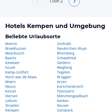
1
von
2
Hotels
Kempen
und Umgebung
Beliebte Urlaubsorte
Meerlo
Grefrath
Broekhuizen
Neukirchen-Vluyn
Meerbusch
Rheinberg
Baarlo
Schwalmtal
Kevelaer
Geldern
Issum
Wegberg
Kamp-Lintfort
Tegelen
Horst aan de Maas
Brüggen
Moers
Arcen
Neuss
Korschenbroich
Kessel
Tönisvorst
Viersen
Mönchengladbach
Lottum
Kerken
Straelen
Reuver
Kempen
Sonsbeck