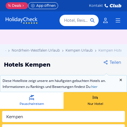
%
Deals
App öffnen
Kontakt
Hotel, Reiseziel
laub
Nordrhein-Westfalen Urlaub
Kempen Urlaub
Kempen Hotels
Teilen
Hotels Kempen
Diese Hotelliste zeigt unsere am häufigsten gebuchten Hotels an.
Informationen zu Rankings und Bewertungen findest Du
hier
Pauschalreisen
Nur Hotel
Kempen