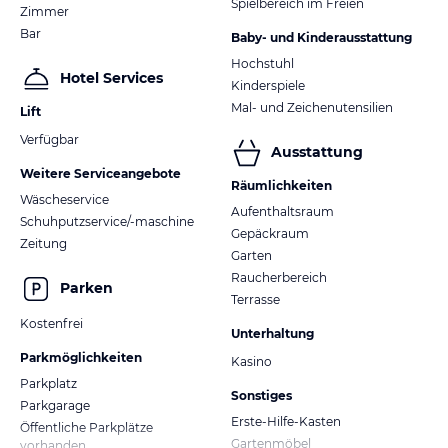
Spielbereich im Freien
Zimmer
Bar
Baby- und Kinderausstattung
Hochstuhl
Hotel Services
Kinderspiele
Mal- und Zeichenutensilien
Lift
Verfügbar
Ausstattung
Weitere Serviceangebote
Räumlichkeiten
Wäscheservice
Aufenthaltsraum
Schuhputzservice/-maschine
Gepäckraum
Zeitung
Garten
Raucherbereich
Parken
Terrasse
Kostenfrei
Unterhaltung
Parkmöglichkeiten
Kasino
Parkplatz
Sonstiges
Parkgarage
Erste-Hilfe-Kasten
Öffentliche Parkplätze
Gartenmöbel
vorhanden