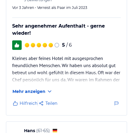
Vor 3 Jahren • Verreist als Paar im Juli 2023
Sehr angenehmer Aufenthalt - gerne
wieder!
5
/ 6
Kleines aber feines Hotel mit ausgesprochen
freundlichen Menschen. Wir haben uns absolut gut
betreut und wohl gefühlt in diesem Haus. Oft war der
Chef persönlich für uns da. Wir waren im Rahmen der
NRW-Radtour im Mirage untergebracht - und würden
Mehr anzeigen
bei nochmaligenm Bedarf gerne dieses Haus wieder
buchen.
Hilfreich
Teilen
Hans
(
61-65
)