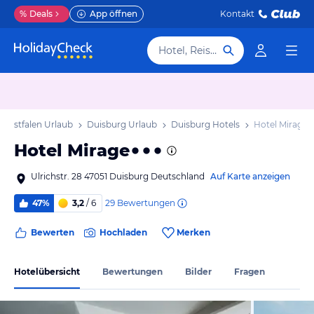
%
Deals
App öffnen
Kontakt
Hotel, Reiseziel
Westfalen Urlaub
Duisburg Urlaub
Duisburg Hotels
Hotel Mirage
Hotel Mirage
Ulrichstr. 28 47051 Duisburg Deutschland
Auf Karte anzeigen
29
Bewertungen
47%
3,2
/ 6
Bewerten
Hochladen
Merken
Hotelübersicht
Bewertungen
Bilder
Fragen