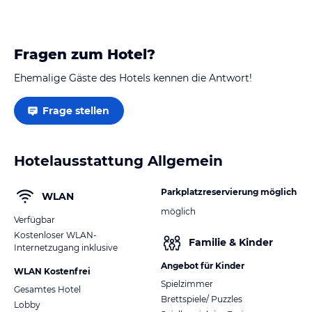
Da mir Nachtruhe äußerst wichtig ist, hatte ich extra
ein Zimmer nach hinten raus gebucht (vorne liegen
stark befahrene Straßen, nicht…
Fragen zum Hotel?
Ehemalige Gäste des Hotels kennen die Antwort!
Frage stellen
Hotelausstattung Allgemein
Parkplatzreservierung möglich
WLAN
möglich
Verfügbar
Kostenloser WLAN-
Familie & Kinder
Internetzugang inklusive
Angebot für Kinder
WLAN Kostenfrei
Spielzimmer
Gesamtes Hotel
Brettspiele/ Puzzles
Lobby