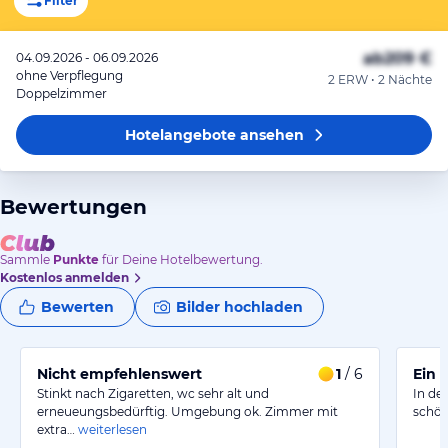
Filter
ab
209 €
04.09.2026 - 06.09.2026
ohne Verpflegung
2 ERW • 2 Nächte
Doppelzimmer
Hotelangebote
ansehen
Bewertungen
Sammle
Punkte
für Deine Hotelbewertung.
Kostenlos anmelden
Bewerten
Bilder hochladen
Nicht empfehlenswert
1
/ 6
Ein 
Stinkt nach Zigaretten, wc sehr alt und
In de
erneueungsbedürftig. Umgebung ok. Zimmer mit
schön
extra…
weiterlesen