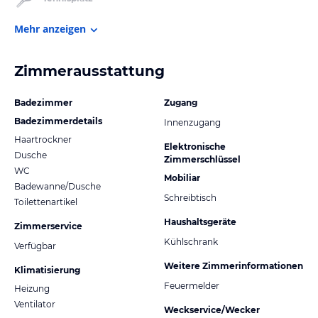
Mehr anzeigen
Zimmerausstattung
Badezimmer
Zugang
Badezimmerdetails
Innenzugang
Haartrockner
Elektronische
Dusche
Zimmerschlüssel
WC
Mobiliar
Badewanne/Dusche
Schreibtisch
Toilettenartikel
Haushaltsgeräte
Zimmerservice
Kühlschrank
Verfügbar
Weitere Zimmerinformationen
Klimatisierung
Feuermelder
Heizung
Ventilator
Weckservice/Wecker