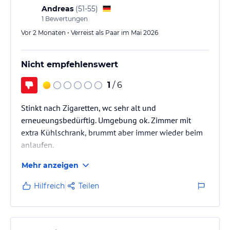
ohne Gewähr und ohne Prüfung durch HolidayCheck. Bitte
Andreas
(
51-55
)
lies vor der Buchung die verbindlichen
Angebotsdetails
des
1
Bewertungen
jeweiligen Veranstalters.
Vor 2 Monaten • Verreist als Paar im Mai 2026
Nicht empfehlenswert
1
/ 6
Stinkt nach Zigaretten, wc sehr alt und
erneueungsbedürftig. Umgebung ok. Zimmer mit
extra Kühlschrank, brummt aber immer wieder beim
anlaufen.
Mehr anzeigen
Hilfreich
Teilen