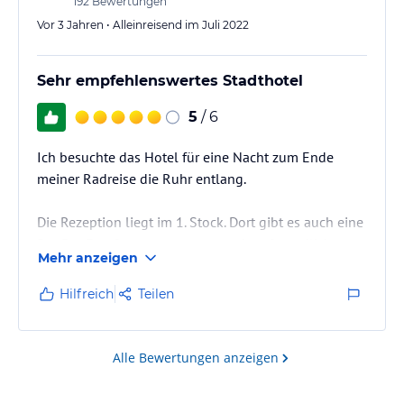
192
Bewertungen
Vor 3 Jahren • Alleinreisend im Juli 2022
Sehr empfehlenswertes Stadthotel
5
/ 6
Ich besuchte das Hotel für eine Nacht zum Ende
meiner Radreise die Ruhr entlang.
Die Rezeption liegt im 1. Stock. Dort gibt es auch eine
Bar. Der Empfang war ausgesprochen freundlich,
Mehr anzeigen
beinahe familiär. Alles wurde gut erklärt, auch Tipps
für Essen und Trinken sowie Sehenswürdigkeiten gab
Hilfreich
Teilen
es reichlich.
Mein Rad konnte ich sicher in einem Haus in der
Alle Bewertungen anzeigen
Nähe unterstellen.