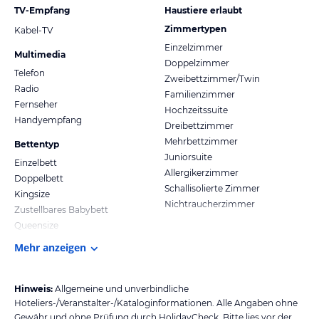
TV-Empfang
Haustiere erlaubt
Zimmertypen
Kabel-TV
Einzelzimmer
Multimedia
Doppelzimmer
Telefon
Zweibettzimmer/Twin
Radio
Familienzimmer
Fernseher
Hochzeitssuite
Handyempfang
Dreibettzimmer
Mehrbettzimmer
Bettentyp
Juniorsuite
Einzelbett
Allergikerzimmer
Doppelbett
Schallisolierte Zimmer
Kingsize
Nichtraucherzimmer
Zustellbares Babybett
Queensize
Mehr anzeigen
Hinweis:
Allgemeine und unverbindliche
Hoteliers-/Veranstalter-/Kataloginformationen. Alle Angaben ohne
Gewähr und ohne Prüfung durch HolidayCheck. Bitte lies vor der