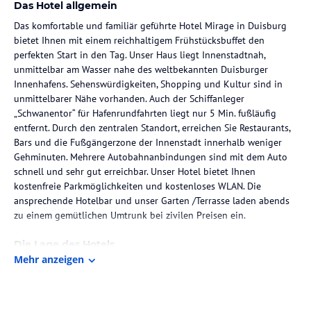
Das Hotel allgemein
Das komfortable und familiär geführte Hotel Mirage in Duisburg
bietet Ihnen mit einem reichhaltigem Frühstücksbuffet den
perfekten Start in den Tag. Unser Haus liegt Innenstadtnah,
unmittelbar am Wasser nahe des weltbekannten Duisburger
Innenhafens. Sehenswürdigkeiten, Shopping und Kultur sind in
unmittelbarer Nähe vorhanden. Auch der Schiffanleger
„Schwanentor“ für Hafenrundfahrten liegt nur 5 Min. fußläufig
entfernt. Durch den zentralen Standort, erreichen Sie Restaurants,
Bars und die Fußgängerzone der Innenstadt innerhalb weniger
Gehminuten. Mehrere Autobahnanbindungen sind mit dem Auto
schnell und sehr gut erreichbar. Unser Hotel bietet Ihnen
kostenfreie Parkmöglichkeiten und kostenloses WLAN. Die
ansprechende Hotelbar und unser Garten /Terrasse laden abends
zu einem gemütlichen Umtrunk bei zivilen Preisen ein.
Die Lage des Hotels
Mehr anzeigen
Durch den zentralen Standort, erreichen Sie Restaurants, Bars und
die Fußgängerzone der Innenstadt innerhalb weniger
Gehminuten. Mehrere Autobahnanbindungen sind mit dem Auto
schnell und sehr gut erreichbar.