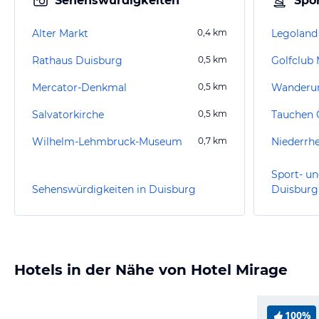
Sehenswürdigkeiten
Spor
Alter Markt
0,4
km
Legoland
Rathaus Duisburg
0,5
km
Mercator-Denkmal
0,5
km
Salvatorkirche
0,5
km
Tauchen 
Wilhelm-Lehmbruck-Museum
0,7
km
Sport- un
Sehenswürdigkeiten in Duisburg
Duisburg
Hotels in der Nähe von Hotel Mirage
100%