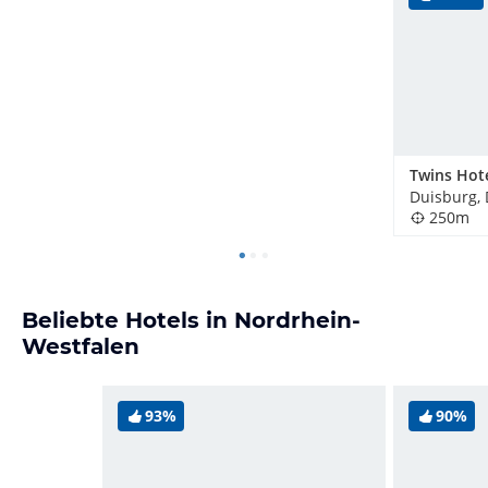
Twins Hot
Duisburg,
250m
Beliebte Hotels in Nordrhein-
Westfalen
93%
90%