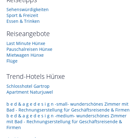
Sehenswürdigkeiten
Sport & Freizeit
Essen & Trinken
Reiseangebote
Last Minute Hünxe
Pauschalreisen Hünxe
Mietwagen Hünxe
Flüge
Trend-Hotels
Hünxe
Schlosshotel Gartrop
Apartment Naturjuwel
b e d & a g e d e s i g n -small- wunderschönes Zimmer mit
Bad - Rechnungserstellung für Geschäftsreisende & Firmen
b e d & a g e d e s i g n -medium- wunderschönes Zimmer
mit Bad - Rechnungserstellung für Geschäftsreisende &
Firmen