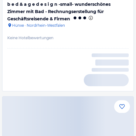
b e d & a g e d e s i g n -small- wunderschönes
Zimmer mit Bad - Rechnungserstellung für
Geschäftsreisende & Firmen
Hünxe
·
Nordrhein-Westfalen
Keine Hotelbewertungen