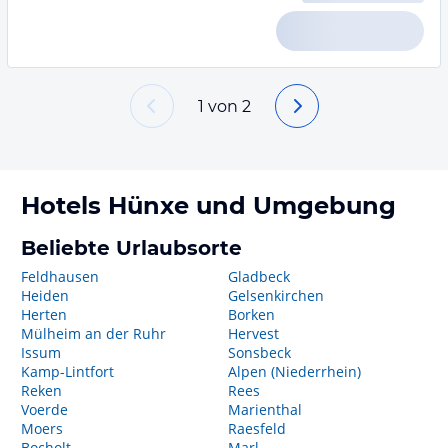
1
von
2
Hotels
Hünxe
und Umgebung
Beliebte Urlaubsorte
Feldhausen
Gladbeck
Heiden
Gelsenkirchen
Herten
Borken
Mülheim an der Ruhr
Hervest
Issum
Sonsbeck
Kamp-Lintfort
Alpen (Niederrhein)
Reken
Rees
Voerde
Marienthal
Moers
Raesfeld
Bocholt
Marl