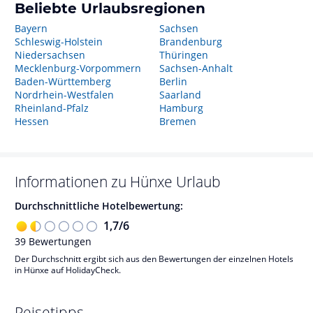
Beliebte Urlaubsregionen
Bayern
Sachsen
Schleswig-Holstein
Brandenburg
Niedersachsen
Thüringen
Mecklenburg-Vorpommern
Sachsen-Anhalt
Baden-Württemberg
Berlin
Nordrhein-Westfalen
Saarland
Rheinland-Pfalz
Hamburg
Hessen
Bremen
Informationen zu
Hünxe
Urlaub
Durchschnittliche Hotelbewertung:
1,7
/
6
39
Bewertungen
Der Durchschnitt ergibt sich aus den Bewertungen der einzelnen Hotels
in Hünxe auf HolidayCheck.
Reisetipps