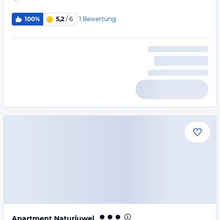
1
Bewertung
100%
5,2
/ 6
Apartment Naturjuwel