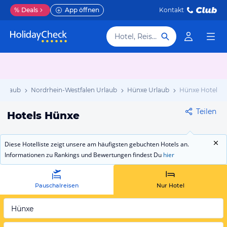
%
Deals
App öffnen
Kontakt
Hotel, Reiseziel
 Urlaub
Nordrhein-Westfalen Urlaub
Hünxe Urlaub
Hünxe Hotels
Teilen
Hotels Hünxe
Diese Hotelliste zeigt unsere am häufigsten gebuchten Hotels an.
Informationen zu Rankings und Bewertungen findest Du
hier
Pauschalreisen
Nur Hotel
Hünxe