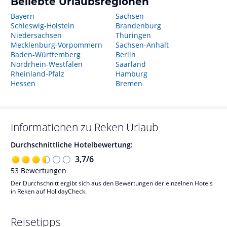
Beliebte Urlaubsregionen
Bayern
Sachsen
Schleswig-Holstein
Brandenburg
Niedersachsen
Thüringen
Mecklenburg-Vorpommern
Sachsen-Anhalt
Baden-Württemberg
Berlin
Nordrhein-Westfalen
Saarland
Rheinland-Pfalz
Hamburg
Hessen
Bremen
Informationen zu
Reken
Urlaub
Durchschnittliche Hotelbewertung:
3,7
/
6
53
Bewertungen
Der Durchschnitt ergibt sich aus den Bewertungen der einzelnen Hotels
in Reken auf HolidayCheck.
Reisetipps