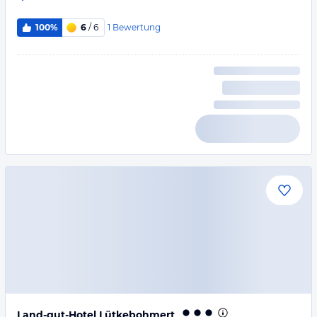
1
Bewertung
100%
6
/ 6
Land-gut-Hotel Lütkebohmert