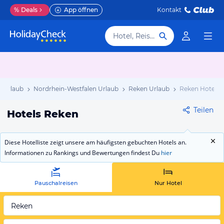
%
Deals
App öffnen
Kontakt
Hotel, Reiseziel
 Urlaub
Nordrhein-Westfalen Urlaub
Reken Urlaub
Reken Hotels
Teilen
Hotels Reken
Diese Hotelliste zeigt unsere am häufigsten gebuchten Hotels an.
Informationen zu Rankings und Bewertungen findest Du
hier
Pauschalreisen
Nur Hotel
Reken