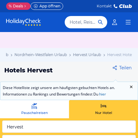
%
Deals
App öffnen
Kontakt
Hotel, Reiseziel
rlaub
Nordrhein-Westfalen Urlaub
Hervest Urlaub
Hervest Hotels
Teilen
Hotels Hervest
Diese Hotelliste zeigt unsere am häufigsten gebuchten Hotels an.
Informationen zu Rankings und Bewertungen findest Du
hier
Pauschalreisen
Nur Hotel
Hervest