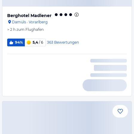
Berghotel Madlener
Damüls
·
Vorarlberg
> 2 h
zum Flughafen
363
Bewertungen
94%
5,4
/ 6