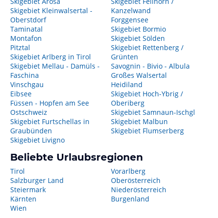
Skigebiet Arosa
Skigebiet Fellhorn /
Skigebiet Kleinwalsertal -
Kanzelwand
Oberstdorf
Forggensee
Taminatal
Skigebiet Bormio
Montafon
Skigebiet Sölden
Pitztal
Skigebiet Rettenberg /
Skigebiet Arlberg in Tirol
Grünten
Skigebiet Mellau - Damüls -
Savognin - Bivio - Albula
Faschina
Großes Walsertal
Vinschgau
Heidiland
Eibsee
Skigebiet Hoch-Ybrig /
Füssen - Hopfen am See
Oberiberg
Ostschweiz
Skigebiet Samnaun-Ischgl
Skigebiet Furtschellas in
Skigebiet Malbun
Graubünden
Skigebiet Flumserberg
Skigebiet Livigno
Beliebte Urlaubsregionen
Tirol
Vorarlberg
Salzburger Land
Oberösterreich
Steiermark
Niederösterreich
Kärnten
Burgenland
Wien