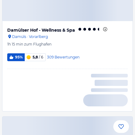
Damülser Hof - Wellness & Spa
Damüls
·
Vorarlberg
1h 15 min
zum Flughafen
309
Bewertungen
95%
5,8
/ 6