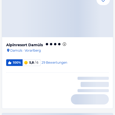
Alpinresort Damüls
Damüls
·
Vorarlberg
29
Bewertungen
100%
5,8
/ 6