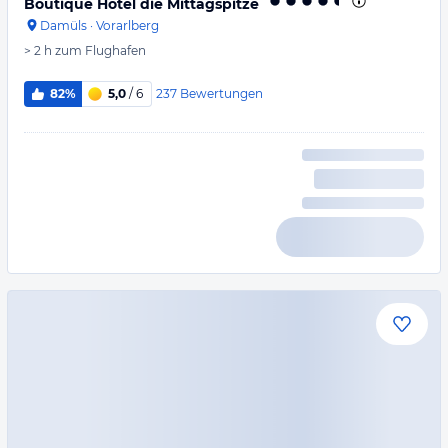
Boutique Hotel die Mittagspitze
Damüls
·
Vorarlberg
> 2 h
zum Flughafen
237
Bewertungen
82%
5,0
/ 6