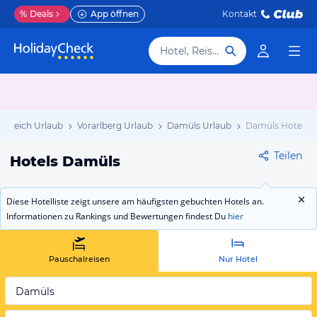
%
Deals
App öffnen
Kontakt
Hotel, Reiseziel
terreich Urlaub
Vorarlberg Urlaub
Damüls Urlaub
Damüls Hotels
Teilen
Hotels Damüls
Diese Hotelliste zeigt unsere am häufigsten gebuchten Hotels an.
Informationen zu Rankings und Bewertungen findest Du
hier
Pauschalreisen
Nur Hotel
Damüls