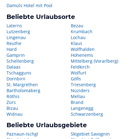
Damüls Hotel mit Pool
Beliebte Urlaubsorte
Laterns
Bezau
Lutzenberg
Krumbach
Lingenau
Lochau
Reuthe
Klaus
Hard
Wolfhalden
Gamprin
Hohenems
Schellenberg
Mittelberg (Vorarlberg)
Dalaas
Feldkirch
Tschagguns
Wolfurt
Dornbirn
Göfis
St. Margrethen
Triesenberg
Bartholomäberg
Nüziders
Röthis
Mellau
Zürs
Brand
Bizau
Langenegg
Widnau
Schwarzenberg
Beliebte Urlaubsgebiete
Paznaun-Ischgl
Skigebiet Savognin