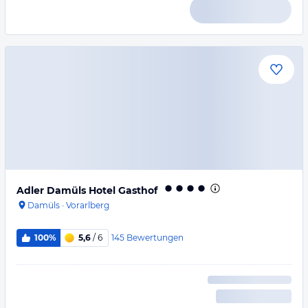
Adler Damüls Hotel Gasthof
Damüls
·
Vorarlberg
145
Bewertungen
100%
5,6
/ 6