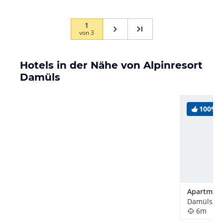
1
von
3
Hotels in der Nähe von Alpinresort
Damüls
100%
Damüls, Ös
6m