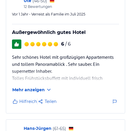
Ute
(
46-50
)
12
Bewertungen
Vor 1 Jahr • Verreist als Familie im Juli 2025
Außergewöhnlich gutes Hotel
6
/ 6
Sehr schönes Hotel mit großzügigen Appartements
und tollem Panoramablick . Sehr sauber. Ein
supernetter Inhaber.
Tolles Frühstücksbuffett mit individuell frisch
zubereiteten Eierspeisen, Lachs , Prosecco und vielen
Mehr anzeigen
anderen Leckereien.
Parkplätze direkt unter dem Hotel in Tiefgarage.
Hilfreich
Teilen
Super Lage. Perfekter Ausgangspunkt für Ausflüge.
Hans-Jürgen
(
61-65
)