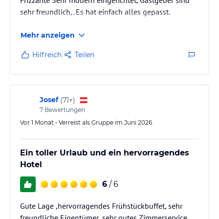
Frizzante Sehr modern eingerichtet, Gastgeber sind
sehr freundlich,. Es hat einfach alles gepasst.
Mehr anzeigen
Hilfreich
Teilen
Josef
(
71+
)
7
Bewertungen
Vor 1 Monat • Verreist als Gruppe im Juni 2026
Ein toller Urlaub und ein hervorragendes
Hotel
6
/ 6
Gute Lage ,hervorragendes Frühstückbuffet, sehr
freundliche Eigentümer,.sehr gutes Zimmerservice,