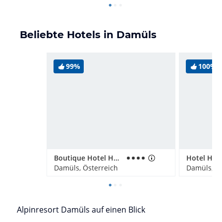
Beliebte Hotels in Damüls
99%
100%
Boutique Hotel Hohes Licht
Hotel Her
Damüls, Österreich
Damüls, Ös
Alpinresort Damüls auf einen Blick