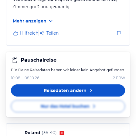
Zimmer groß und geräumig
Mehr anzeigen
Hilfreich
Teilen
Pauschalreise
Für Deine Reisedaten haben wir leider kein Angebot gefunden.
10.08. - 08.10.26
2
ERW
Reisedaten ändern
Nur das Hotel buchen
Roland
(
36-40
)