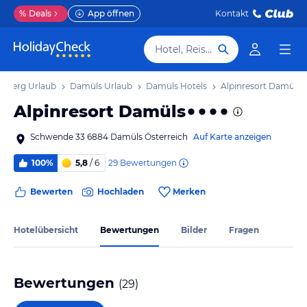
%
Deals
App öffnen
Kontakt
Hotel, Reiseziel
arlberg Urlaub
Damüls Urlaub
Damüls Hotels
Alpinresort Damüls
Alpinresort Damüls
Schwende 33 6884 Damüls Österreich
Auf Karte anzeigen
29
Bewertungen
100%
5,8
/ 6
Bewerten
Hochladen
Merken
Hotelübersicht
Bewertungen
Bilder
Fragen
Bewertungen
(
29
)