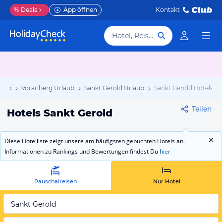
%
Deals
App öffnen
Kontakt
Hotel, Reiseziel
laub
Vorarlberg Urlaub
Sankt Gerold Urlaub
Sankt Gerold Hotels
Teilen
Hotels Sankt Gerold
Diese Hotelliste zeigt unsere am häufigsten gebuchten Hotels an.
Informationen zu Rankings und Bewertungen findest Du
hier
Pauschalreisen
Nur Hotel
Sankt Gerold