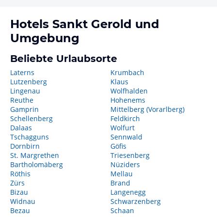
Hotels
Sankt Gerold
und
Umgebung
Beliebte Urlaubsorte
Laterns
Krumbach
Lutzenberg
Klaus
Lingenau
Wolfhalden
Reuthe
Hohenems
Gamprin
Mittelberg (Vorarlberg)
Schellenberg
Feldkirch
Dalaas
Wolfurt
Tschagguns
Sennwald
Dornbirn
Göfis
St. Margrethen
Triesenberg
Bartholomäberg
Nüziders
Röthis
Mellau
Zürs
Brand
Bizau
Langenegg
Widnau
Schwarzenberg
Bezau
Schaan