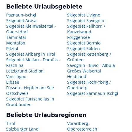
Beliebte Urlaubsgebiete
Paznaun-Ischgl
Skigebiet Livigno
Skigebiet Arosa
Skigebiet Savognin
Skigebiet Kleinwalsertal -
Skigebiet Fellhorn /
Oberstdorf
Kanzelwand
Taminatal
Forggensee
Montafon
Skigebiet Bormio
Pitztal
Skigebiet Sölden
Skigebiet Arlberg in Tirol
Skigebiet Rettenberg /
Skigebiet Mellau - Damüls -
Grünten
Faschina
Savognin - Bivio - Albula
Letzigrund Stadion
Großes Walsertal
Vinschgau
Heidiland
Eibsee
Skigebiet Hoch-Ybrig /
Füssen - Hopfen am See
Oberiberg
Ostschweiz
Skigebiet Samnaun-Ischgl
Skigebiet Furtschellas in
Graubünden
Beliebte Urlaubsregionen
Tirol
Vorarlberg
Salzburger Land
Oberösterreich