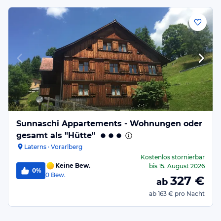
Sunnaschi Appartements - Wohnungen oder
gesamt als "Hütte"
Laterns · Vorarlberg
Kostenlos stornierbar
Keine Bew.
bis
15. August 2026
0%
0
Bew.
327
€
ab
ab
163 €
pro Nacht