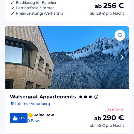
Erstklassig für Familien
256
€
ab
Barrierefreie Zimmer
Preis-Leistungs-Verhältnis
ab
128 €
pro Nacht
Walsergrat Appartements
Laterns · Vorarlberg
-
31 €
321 €
Keine Bew.
290
€
ab
0%
0
Bew.
ab
145 €
pro Nacht