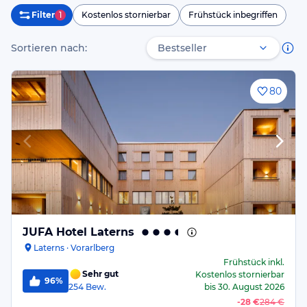
Filter
1
Kostenlos stornierbar
Frühstück inbegriffen
Sortieren nach:
80
JUFA Hotel Laterns
Laterns · Vorarlberg
Frühstück
inkl.
Sehr gut
Kostenlos stornierbar
96%
254
Bew.
bis
30. August 2026
-
28 €
284 €