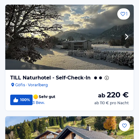
1
TILL Naturhotel - Self-Check-In
Göfis · Vorarlberg
220
€
ab
Sehr gut
100%
3
Bew.
ab
110 €
pro Nacht