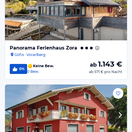
Panorama Ferienhaus Zora
Göfis · Vorarlberg
1.143
€
ab
Keine Bew.
0%
0
Bew.
ab
571 €
pro Nacht