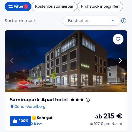
Filter
1
Kostenlos stornierbar
Frühstück inbegriffen
Sortieren nach:
Saminapark Aparthotel
Göfis · Vorarlberg
215
€
ab
Sehr gut
100%
5
Bew.
ab
107 €
pro Nacht