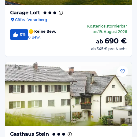
Garage Loft
Göfis · Vorarlberg
Kostenlos stornierbar
Keine Bew.
bis
19. August 2026
0%
0
Bew.
690
€
ab
ab
345 €
pro Nacht
Gasthaus Stein