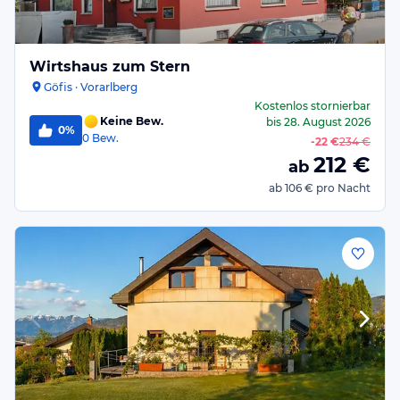
Wirtshaus zum Stern
Göfis · Vorarlberg
Kostenlos stornierbar
Keine Bew.
bis
28. August 2026
0%
0
Bew.
-
22 €
234 €
212
€
ab
ab
106 €
pro Nacht