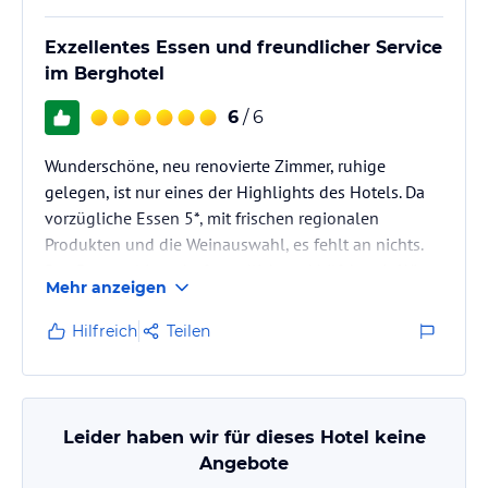
Exzellentes Essen und freundlicher Service
im Berghotel
6
/ 6
Wunderschöne, neu renovierte Zimmer, ruhige
gelegen, ist nur eines der Highlights des Hotels. Da
vorzügliche Essen 5*, mit frischen regionalen
Produkten und die Weinauswahl, es fehlt an nichts.
Das Personal ist sehr freundlich und hilfsbereit. Wir
Mehr anzeigen
werden sicher wieder einmal ins Berghotel Madlener
reisen.
Hilfreich
Teilen
Leider haben wir für dieses Hotel keine
Angebote