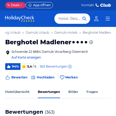
%
Deals
App öffnen
Kontakt
Hotel, Reiseziel
rlberg Urlaub
Damüls Urlaub
Damüls Hotels
Berghotel Madlener
Berghotel Madlener
Schwende 22 6884 Damüls Vorarlberg Österreich
Auf Karte anzeigen
363
Bewertungen
94%
5,4
/ 6
Bewerten
Hochladen
Merken
Hotelübersicht
Bewertungen
Bilder
Fragen
Bewertungen
(
363
)