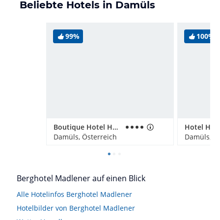
Beliebte Hotels in Damüls
99%
100%
Boutique Hotel Hohes Licht
Hotel Her
Damüls, Österreich
Damüls, Ös
Berghotel Madlener auf einen Blick
Alle Hotelinfos Berghotel Madlener
Hotelbilder von Berghotel Madlener