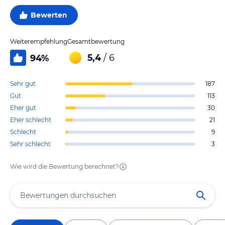
Bewerten
Weiterempfehlung
Gesamtbewertung
5,4
/ 6
94
%
Sehr gut
187
Gut
113
Eher gut
30
Eher schlecht
21
Schlecht
9
Sehr schlecht
3
Wie wird die Bewertung berechnet?