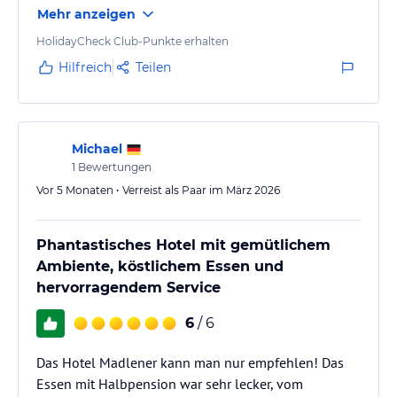
Mehr anzeigen
Wichtige eingewiesen hat. Im Zimmer kam dann die
erste kleine Enttäuschung. Wir hatten schon im
HolidayCheck Club-Punkte erhalten
Januar gebucht und haben trotzdem ein Zimmer
Hilfreich
Teilen
unter dem Dach bekommen mit Ausrichtung zur
Straße. Diese ist stark befahren und man findet nach
einer anstrengenden Wanderung…
Michael
1
Bewertungen
Vor 5 Monaten • Verreist als Paar im März 2026
Phantastisches Hotel mit gemütlichem
Ambiente, köstlichem Essen und
hervorragendem Service
6
/ 6
Das Hotel Madlener kann man nur empfehlen! Das
Essen mit Halbpension war sehr lecker, vom