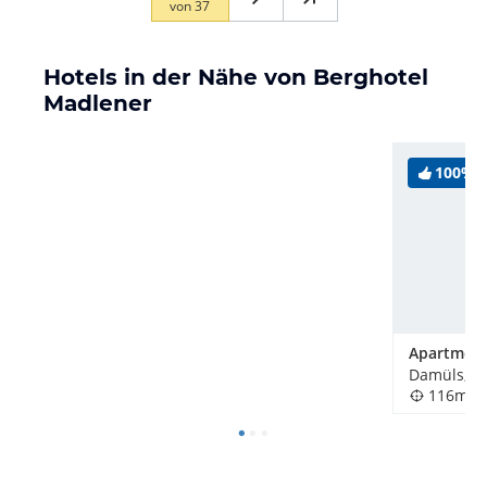
von
37
Hotels in der Nähe von Berghotel
Madlener
100%
Damüls, Ös
116m