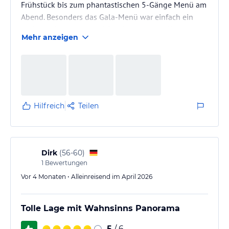
Frühstück bis zum phantastischen 5-Gänge Menü am
Abend. Besonders das Gala-Menü war einfach ein
kulinarisches Highlight! Das Ambiente im Hotel ist
Mehr anzeigen
sehr gemütlich – man fühlt sich sofort wohl.
Hilfreich
Teilen
Dirk
(
56-60
)
1
Bewertungen
Vor 4 Monaten • Alleinreisend im April 2026
Tolle Lage mit Wahnsinns Panorama
5
/ 6