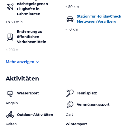
nächstgelegenen
< 50 km
Flughafen in
Fahrminuten
Station für HolidayCheck
Mietwagen Vorarlberg
1 h 30 min
< 10 km
Entfernung zu
öffentlichen
Verkehrsmitteln
< 200 m
Mehr anzeigen
Aktivitäten
Wassersport
Tennisplatz
Angeln
Vergnügungssport
Dart
Outdoor-Aktivitäten
Reiten
Wintersport