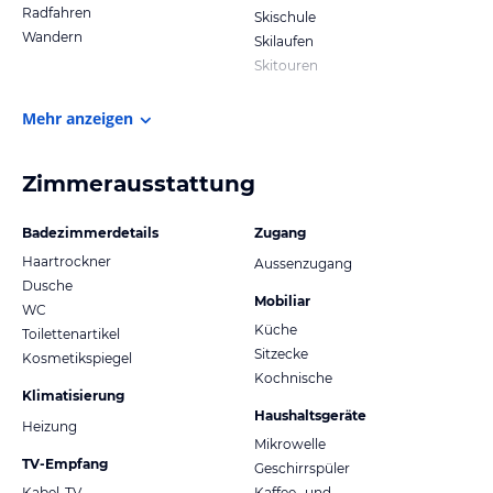
Radfahren
Skischule
Wandern
Skilaufen
Skitouren
Mehr anzeigen
Zimmerausstattung
Badezimmerdetails
Zugang
Haartrockner
Aussenzugang
Dusche
Mobiliar
WC
Küche
Toilettenartikel
Sitzecke
Kosmetikspiegel
Kochnische
Klimatisierung
Haushaltsgeräte
Heizung
Mikrowelle
TV-Empfang
Geschirrspüler
Kabel-TV
Kaffee- und