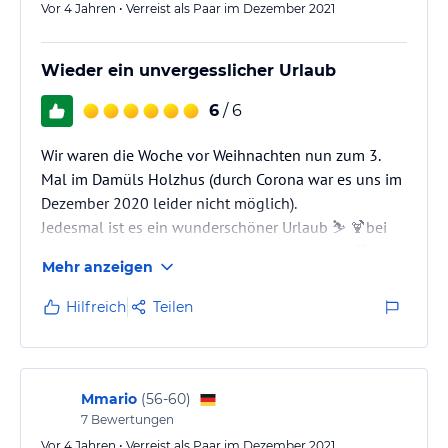
Vor 4 Jahren • Verreist als Paar im Dezember 2021
Wieder ein unvergesslicher Urlaub
6
/ 6
Wir waren die Woche vor Weihnachten nun zum 3.
Mal im Damüls Holzhus (durch Corona war es uns im
Dezember 2020 leider nicht möglich).
Jedesmal ist es ein wunderschöner Urlaub ⛷ 🍹bei
diesen super netten hilfsbereiten Gastgebern. 💖
Mehr anzeigen
Mit Hund ist man sehr willkommen und fühlt sich
sofort wie zu Hause.
Hilfreich
Teilen
Die Wohnungen sind sehr liebevoll und gemütlich
eingerichtet. Es fehlt einem an nichts! Auf dem
Balkon stand ein Weihnachtsbaum 🎄 und machte die
ganze vorweihnachtliche Atmosphäre noch
Mmario
(
56-60
)
gemütlicher.
7
Bewertungen
Die Hausbar ist…
Vor 4 Jahren • Verreist als Paar im Dezember 2021