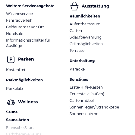
Ausstattung
Weitere Serviceangebote
Wäscheservice
Räumlichkeiten
Fahrradverleih
Aufenthaltsraum
Geldautomat vor Ort
Garten
Hotelsafe
Skiaufbewahrung
Informationsschalter für
Grillmöglichkeiten
Ausflüge
Terrasse
Parken
Unterhaltung
Karaoke
Kostenfrei
Sonstiges
Parkmöglichkeiten
Erste-Hilfe-Kasten
Parkplatz
Feuerstelle (außen)
Gartenmöbel
Wellness
Sonnenliegen/ Strandkörbe
Sauna
Sonnenschirme
Sauna Arten
Finnische Sauna
Farbtherapie Sauna