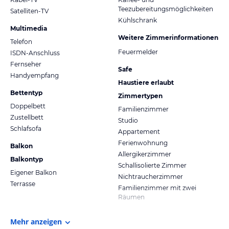
Teezubereitungsmöglichkeiten
Satelliten-TV
Kühlschrank
Multimedia
Weitere Zimmerinformationen
Telefon
Feuermelder
ISDN-Anschluss
Fernseher
Safe
Handyempfang
Haustiere erlaubt
Bettentyp
Zimmertypen
Doppelbett
Familienzimmer
Zustellbett
Studio
Schlafsofa
Appartement
Ferienwohnung
Balkon
Allergikerzimmer
Balkontyp
Schallisolierte Zimmer
Eigener Balkon
Nichtraucherzimmer
Terrasse
Familienzimmer mit zwei
Räumen
Mehr anzeigen