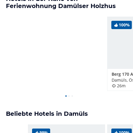
Ferienwohnung Damülser Holzhus
100%
Damüls, Ös
26m
Beliebte Hotels in Damüls
99%
100%