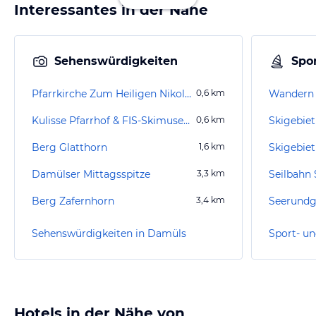
Interessantes in der Nähe
Sehenswürdigkeiten
Spor
Pfarrkirche Zum Heiligen Nikolaus
0,6
km
Wandern
Kulisse Pfarrhof & FIS-Skimuseum
0,6
km
Skigebie
Berg Glatthorn
1,6
km
Skigebiet
Damülser Mittagsspitze
3,3
km
Seilbahn 
Berg Zafernhorn
3,4
km
Seerundg
Sehenswürdigkeiten in Damüls
Sport- un
Hotels in der Nähe von