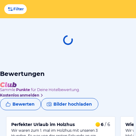
Filter
Bewertungen
Sammle
Punkte
für Deine Hotelbewertung.
Kostenlos anmelden
Bewerten
Bilder hochladen
Perfekter Urlaub im Holzhus
6
/ 6
Wied
Wir waren zum 1. mal im Holzhus mit unseren 3
Wir w
Hunden. Es war von der ersten Sekunde an ein…
Mal i