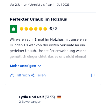
Vor 2 Jahren • Verreist als Paar im Juli 2023
Perfekter Urlaub im Holzhus
6
/ 6
Wir waren zum 1. mal im Holzhus mit unseren 3
Hunden. Es war von der ersten Sekunde an ein
perfekter Urlaub. Unsere Ferienwohnung war so
gemūtlich eingerichtet, das es uns nicht einmal
gestört hat, das es ein paar Tage geregnet hat. Es ist
Mehr anzeigen
alles da was man braucht. Für unsere 3 Hunde gab es
zur Begrüßung Naschi und Hundebademäntel ( die
Hilfreich
Teilen
wir bei dem Regen dringend gebraucht haben) und
für uns stand eine Kostprobe Marmelade auf dem
Tisch. Die Vermieter Janette und Walter K. ( Marion du
bist natürlich auch damit…
Lydia und Ralf
(
51-55
)
2
Bewertungen