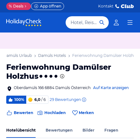
%
Deals
App öffnen
Kontakt
Hotel, Reiseziel
Damüls Urlaub
Damüls Hotels
Ferienwohnung Damülser Holzhus
Ferienwohnung Damülser
Holzhus
Oberdamüls 166 6884 Damüls Österreich
Auf Karte anzeigen
29
Bewertungen
100%
6,0
/ 6
Bewerten
Hochladen
Merken
Hotelübersicht
Bewertungen
Bilder
Fragen