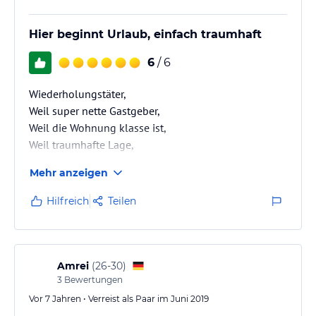
Hier beginnt Urlaub, einfach traumhaft
6
/ 6
Wiederholungstäter,
Weil super nette Gastgeber,
Weil die Wohnung klasse ist,
Weil traumhafte Lage,
Weil absolut Hundefreundlich,
Mehr anzeigen
Weil man als Gast hier so herzlich aufgenommen
wird das der Urlaub sofort beginnt.
Hilfreich
Teilen
Amrei
(
26-30
)
3
Bewertungen
Vor 7 Jahren • Verreist als Paar im Juni 2019