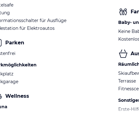
elsafe
Fam
itung
ormationsschalter für Ausflüge
Baby- un
estation für Elektroautos
Keine Ba
Kostenlo
Parken
tenfrei
Au
Räumlic
rkmöglichkeiten
Skiaufbe
kplatz
Terrasse
rkgarage
Fitnessce
Wellness
Sonstige
una
Erste-Hil