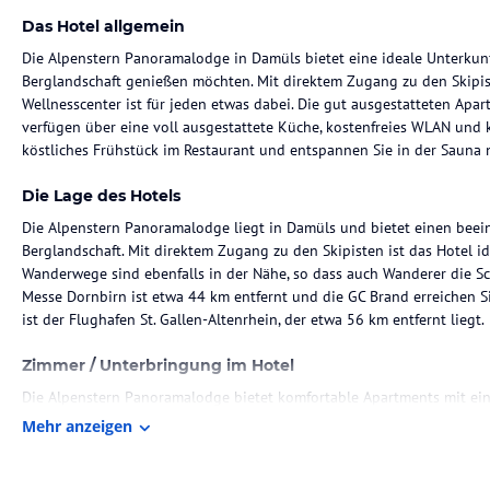
Das Hotel allgemein
Die Alpenstern Panoramalodge in Damüls bietet eine ideale Unterkunf
Berglandschaft genießen möchten. Mit direktem Zugang zu den Skipis
Wellnesscenter ist für jeden etwas dabei. Die gut ausgestatteten Apa
verfügen über eine voll ausgestattete Küche, kostenfreies WLAN und k
köstliches Frühstück im Restaurant und entspannen Sie in der Sauna 
Die Lage des Hotels
Die Alpenstern Panoramalodge liegt in Damüls und bietet einen beei
Berglandschaft. Mit direktem Zugang zu den Skipisten ist das Hotel i
Wanderwege sind ebenfalls in der Nähe, so dass auch Wanderer die 
Messe Dornbirn ist etwa 44 km entfernt und die GC Brand erreichen 
ist der Flughafen St. Gallen-Altenrhein, der etwa 56 km entfernt liegt.
Zimmer / Unterbringung im Hotel
Die Alpenstern Panoramalodge bietet komfortable Apartments mit ein
Flachbild-Sat-TV. Jedes Apartment verfügt über eine gut ausgestattet
Mehr anzeigen
ein eigenes Bad mit kostenfreien Pflegeprodukten. Ein Kühlschrank, ei
Kaffeemaschine und ein Wasserkocher sind ebenfalls vorhanden, um 
gestalten.