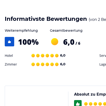
Gastronomie im Hotel
Beginnen Sie Ihren Tag mit einem köstlichen Frühstück, das im Resta
Informativste Bewertungen
(von
2
Be
wird. Sie haben die Wahl zwischen einem kontinentalen, englischen/i
Ihren Geschmack zu treffen.
Weiterempfehlung
Gesamtbewertung
Sport und Unterhaltung
100
%
6,0
/ 6
Die Alpenstern Panoramalodge bietet verschiedene Möglichkeiten für
Nutzen Sie das Fitnesscenter, um in Form zu bleiben, oder entspannen
Direkt vor der Haustür können Sie Skifahren oder Wandern. Eine Verka
Hotel
6,0
Serv
Skiaufbewahrung sind ebenfalls vorhanden, um Ihren Aufenthalt noch
Zimmer
6,0
Lag
Hinweis:
Verfasst von HolidayCheck mit Hilfe von KI. Alle Angaben 
verbindlichen
Angebotsdetails
des jeweiligen Veranstalters.
Absolut zu Emp