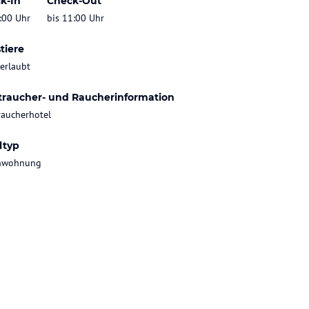
k-In
Check-Out
:00 Uhr
bis 11:00 Uhr
tiere
 erlaubt
traucher- und Raucherinformation
raucherhotel
ltyp
enwohnung