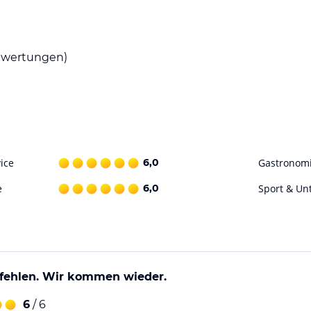
urant der Alpenstern Panoramalodge serviert
wertungen)
rischen oder amerikanischen Frühstück, um
 sportliche Aktivitäten und Entspannung.
 Sie im Spa- und Wellnesscenter mit Sauna.
ufsstelle für Skipässe und eine
ice
6,0
Gastronom
 angenehmer zu gestalten.
e
6,0
Sport & Un
ohne Gewähr. Bitte lies vor der Buchung die
fehlen. Wir kommen wieder.
6
/ 6