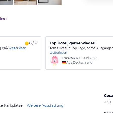
den
6
/ 6
Top Hotel, gerne wieder!
g 😊👍
weiterlesen
Tolles Hotel in Top Lage, prima Ausgangs
weiterlesen
Frank
56-60
•
Juni 2022
Aus Deutschland
Gesa
< 50
se Parkplätze
Weitere Ausstattung