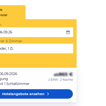
Hotel
m
06.09.26
mer & Zimmer
der, 1 Zi.
865 €
 06.09.2026
ab
egung
2 ERW • 2 Nächte
it 1 Schlafzimmer
Hotelangebote
ansehen