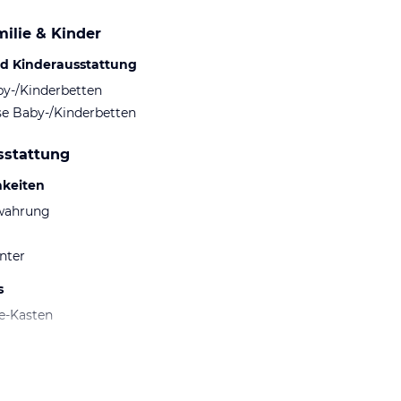
ilie & Kinder
d Kinderausstattung
by-/Kinderbetten
se Baby-/Kinderbetten
sstattung
hkeiten
wahrung
nter
s
fe-Kasten