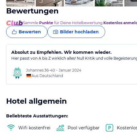
Bewertungen
Sammle
Punkte
für Deine Hotelbewertung.
Kostenlos anmel
Bewerten
Bilder hochladen
Absolut zu Empfehlen. Wir kommen wieder.
Hier passt von A bis Z wirklich alles! Null Kritik und volle Begeisterun
Johannes
36-40
•
Januar 2024
Aus Deutschland
Hotel allgemein
Beliebteste Ausstattungen:
Wifi kostenfrei
Pool verfügbar
Kostenlo