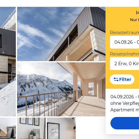
Nur 
Reisezeitrau
04.09.26 - 
Reiseteilneh
2 Erw, 0 Kin
von Expedia
Filter
04.09.2026 -
ohne Verpfl
Apartment m
von Expedia