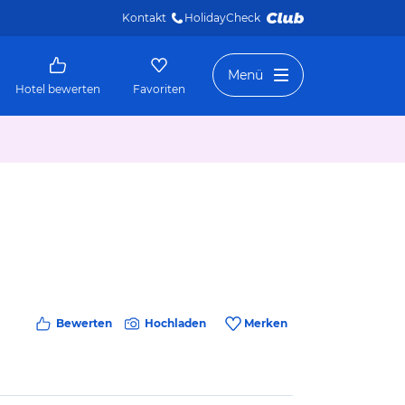
Kontakt
HolidayCheck 
Menü
Hotel bewerten
Favoriten
Bewerten
Hochladen
Merken