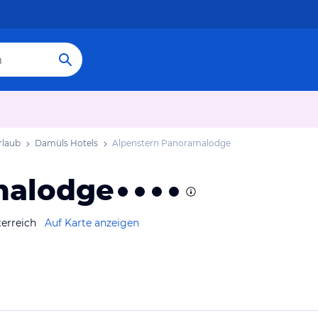
rlaub
Damüls Hotels
Alpenstern Panoramalodge
malodge
erreich
Auf Karte anzeigen