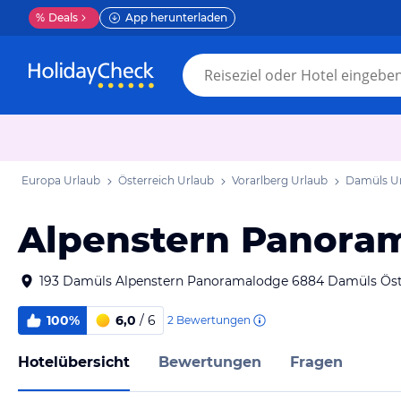
%
Deals
App herunterladen
Europa Urlaub
Österreich Urlaub
Vorarlberg Urlaub
Damüls U
Alpenstern Panora
193 Damüls Alpenstern Panoramalodge 6884 Damüls Öst
100%
6,0
/ 6
2
Bewertungen
Hotelübersicht
Bewertungen
Fragen