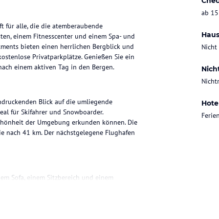
Chec
ab 15
t für alle, die die atemberaubende
Haus
ten, einem Fitnesscenter und einem Spa- und
rtments bieten einen herrlichen Bergblick und
Nicht
ostenlose Privatparkplätze. Genießen Sie ein
nach einem aktiven Tag in den Bergen.
Nich
Nicht
ndruckenden Blick auf die umliegende
Hote
deal für Skifahrer und Snowboarder.
Feri
Schönheit der Umgebung erkunden können. Die
Sie nach 41 km. Der nächstgelegene Flughafen
em Sofa, einem Sitzbereich und einem
e Küche mit einem Essbereich, einen Safe und
n Geschirrspüler, ein Backofen, eine
Ihren Aufenthalt so angenehm wie möglich zu