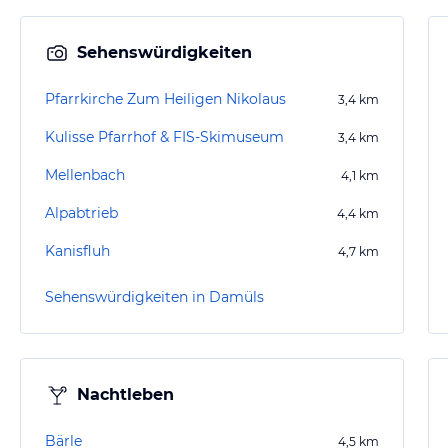
Sehenswürdigkeiten
Pfarrkirche Zum Heiligen Nikolaus
3,4
km
Kulisse Pfarrhof & FIS-Skimuseum
3,4
km
Mellenbach
4,1
km
Alpabtrieb
4,4
km
Kanisfluh
4,7
km
Sehenswürdigkeiten in Damüls
Nachtleben
Bärle
4,5
km