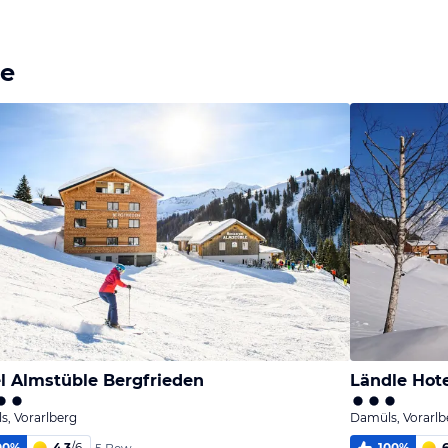
ze
l Almstüble Bergfrieden
Ländle Hot
, Vorarlberg
Damüls, Vorarlb
00
%
4,3
/
6
100
%