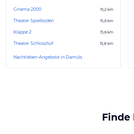
Cinema 2000
15,2
km
Theater Spielboden
15,6
km
Klappe 2
15,6
km
Theater Schlosshof
15,8
km
Nachtleben-Angebote in Damüls
Finde