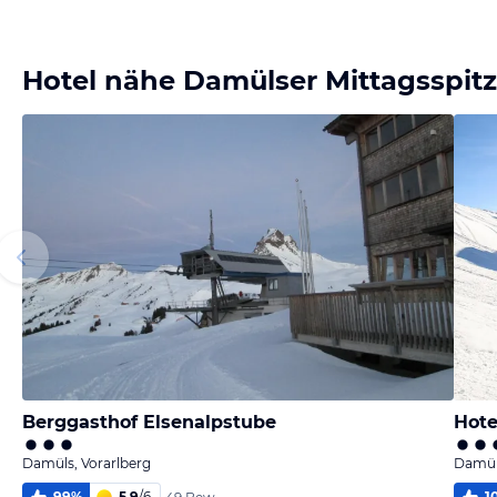
Bild
melden
von Uwe
Hotel nähe Damülser Mittagsspit
Berggasthof Elsenalpstube
Hote
Damüls, Vorarlberg
Damüls
99
%
5,9
/
6
1