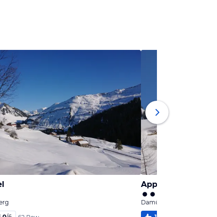
el
Appartementhaus
erg
Damüls, Vorarlberg
6,0
/
6
100
%
4,0
/
6