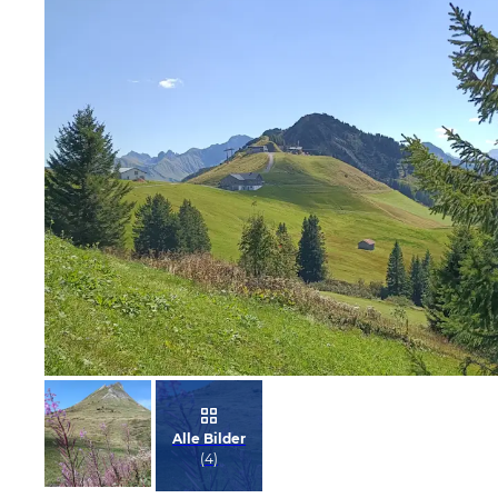
Bild melden
von Uwe
Alle Bilder
(
4
)