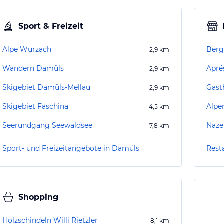
Sport & Freizeit
Alpe Wurzach
Berg
2,9
km
Wandern Damüls
Apré
2,9
km
Skigebiet Damüls-Mellau
Gast
2,9
km
Skigebiet Faschina
Alpe
4,5
km
Seerundgang Seewaldsee
Naze
7,8
km
Sport- und Freizeitangebote in Damüls
Rest
Shopping
Holzschindeln Willi Rietzler
8,1
km