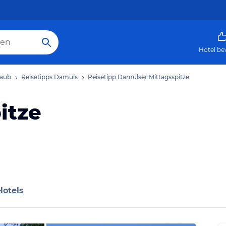
Hotel be
laub
Reisetipps Damüls
Reisetipp Damülser Mittagsspitze
itze
Hotels