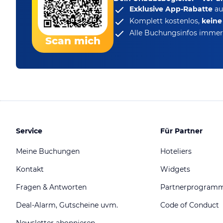
Exklusive App-Rabatte
au
Komplett kostenlos,
kein
Alle Buchungsinfos immer 
Scan mich
Service
Für Partner
Meine Buchungen
Hoteliers
Kontakt
Widgets
Fragen & Antworten
Partnerprogram
Deal-Alarm, Gutscheine uvm.
Code of Conduct