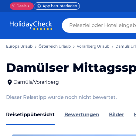
%
Deals
App herunterladen
Europa Urlaub
Österreich Urlaub
Vorarlberg Urlaub
Damüls Ur
Damülser Mittagssp
Damüls/Vorarlberg
Dieser Reisetipp wurde noch nicht bewertet.
Reisetippübersicht
Bewertungen
Bilder