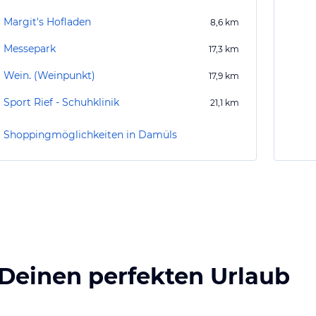
Margit's Hofladen
8,6
km
Messepark
17,3
km
Wein. (Weinpunkt)
17,9
km
Sport Rief - Schuhklinik
21,1
km
Shoppingmöglichkeiten in Damüls
 Deinen perfekten Urlaub