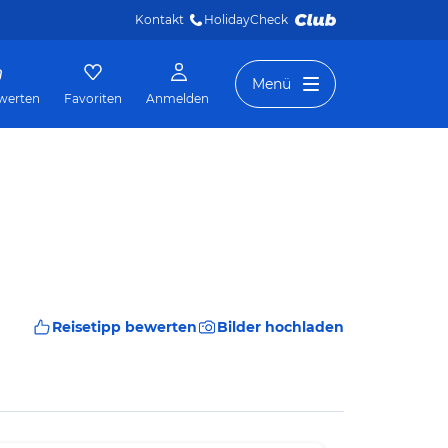
Kontakt
HolidayCheck 
Menü
werten
Favoriten
Anmelden
Reisetipp bewerten
Bilder hochladen