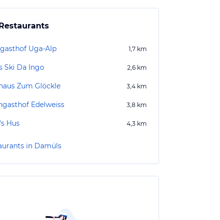
Restaurants
gasthof Uga-Alp
1,7
km
s Ski Da Ingo
2,6
km
haus Zum Glöckle
3,4
km
ngasthof Edelweiss
3,8
km
's Hus
4,3
km
aurants in Damüls